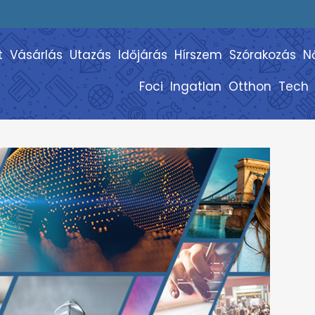
t
Vásárlás
Utazás
Időjárás
Hírszem
Szórakozás
N
Foci
Ingatlan
Otthon
Tech