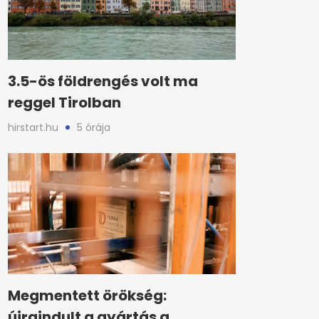
3.5-ös földrengés volt ma
reggel Tirolban
hirstart.hu
5 órája
Megmentett örökség:
újraindult a gyártás a