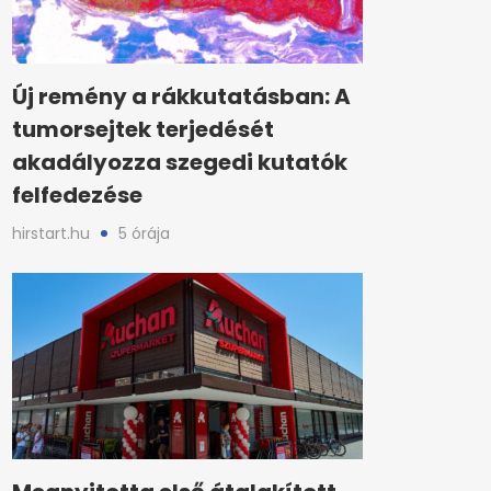
Új remény a rákkutatásban: A
tumorsejtek terjedését
akadályozza szegedi kutatók
felfedezése
hirstart.hu
5 órája