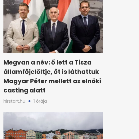
Megvan a név: ő lett a Tisza
államfőjelöltje, őt is láthattuk
Magyar Péter mellett az elnöki
casting alatt
hirstart.hu
1 órája