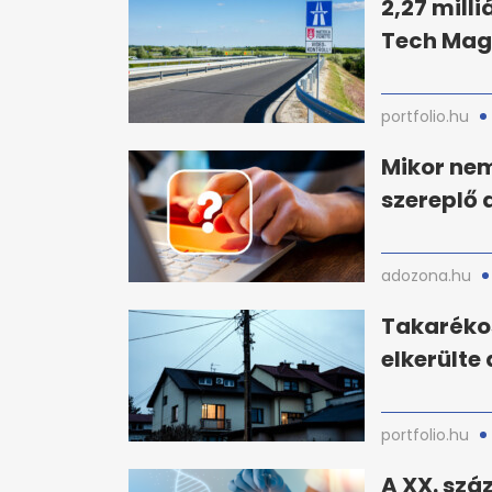
2,27 milli
Tech Mag
portfolio.hu
Mikor nem
szereplő 
adozona.hu
Takarékos
elkerülte
portfolio.hu
A XX. száz