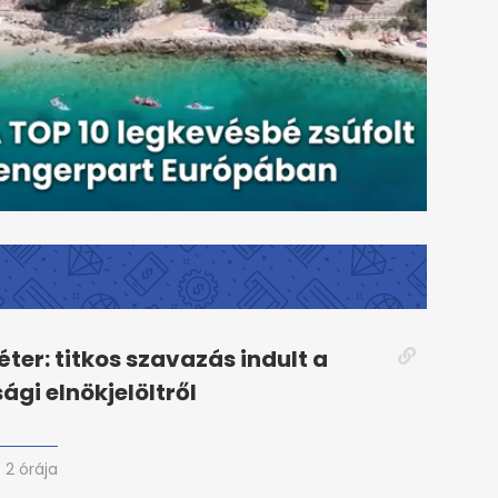
ter: titkos szavazás indult a
ági elnökjelöltről
2 órája