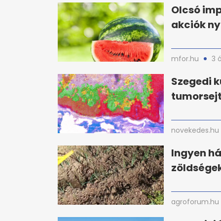
Olcsó imp
akciók ny
mfor.hu
3 
Szegedi k
tumorsejt
novekedes.hu
Ingyen há
zöldségek
agroforum.hu