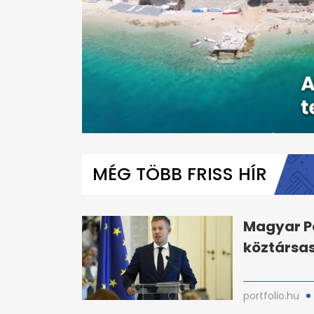
0
seconds
of
MÉG TÖBB FRISS HÍR
2
minutes,
14
seconds
Volume
0%
Magyar Pé
köztársas
portfolio.hu