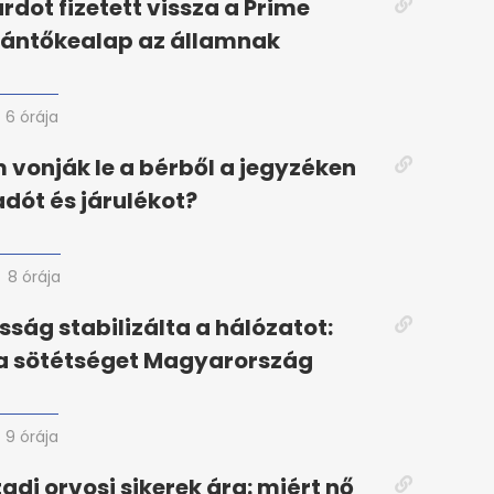
árdot fizetett vissza a Prime
ántőkealap az államnak
6 órája
 vonják le a bérből a jegyzéken
adót és járulékot?
8 órája
ság stabilizálta a hálózatot:
 a sötétséget Magyarország
9 órája
adi orvosi sikerek ára: miért nő