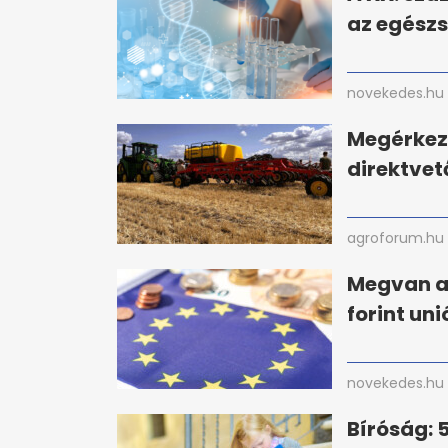
az egész
novekedes.hu
Megérkez
direktvet
agroforum.hu
Megvan a 
forint un
novekedes.hu
Bíróság: 5