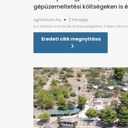
gépüzemeltetési költségeken is é
agroforum.hu
2 hónapja
Eredeti cikk megnyitása