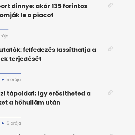
ort dinnye: akár 135 forintos
omják le a piacot
órája
utatók: felfedezés lassíthatja a
ek terjedését
5 órája
zi tápoldat: így erősítheted a
et a hőhullám után
6 órája