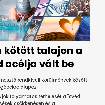
 kötött talajon a
 acélja vált be
rmesztő rendkívüli körülmények között
gépekre alapoz.
lajok folyamatos terhelését a "svéd
iesések csökkenésén és a