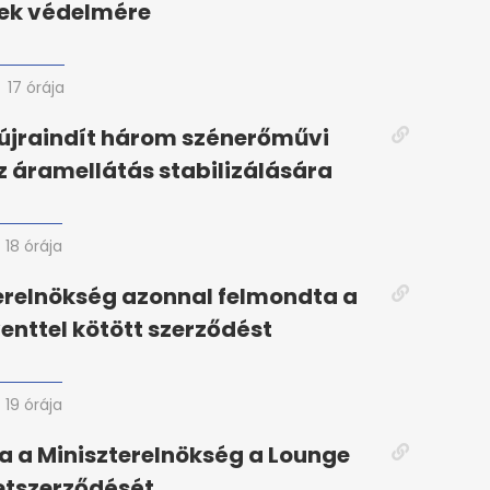
rek védelmére
17 órája
újraindít három szénerőművi
z áramellátás stabilizálására
18 órája
erelnökség azonnal felmondta a
enttel kötött szerződést
19 órája
 a Miniszterelnökség a Lounge
etszerződését