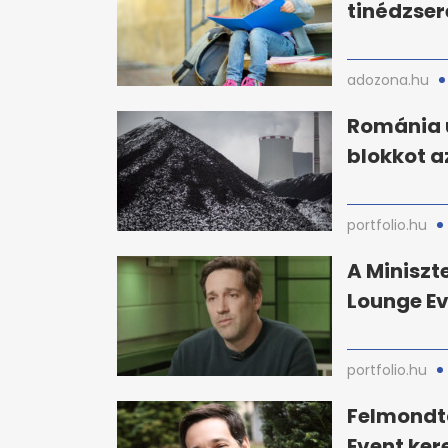
tinédzse
adozona.hu
Románia 
blokkot a
portfolio.hu
A Miniszt
Lounge Ev
portfolio.hu
Felmondta
Event ker