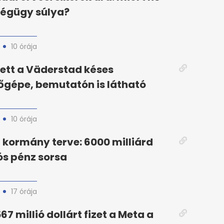
ségügy súlya?
10 órája
ett a Väderstad késes
őgépe, bemutatón is látható
10 órája
kormány terve: 6000 milliárd
iós pénz sorsa
17 órája
67 millió dollárt fizet a Meta a