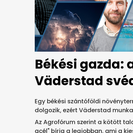
Békési gazda: a
Väderstad svéd
Egy békési szántóföldi növényte
dolgozik, ezért Väderstad munka
Az Agrofórum szerint a kötött ta
acél" bírja a legjobban, ami a k