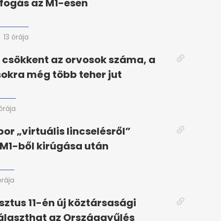
fogás az M1-esen
13 órája
 csökkent az orvosok száma, a
okra még több teher jut
 órája
or „virtuális lincselésről”
 M1-ből kirúgása után
órája
ztus 11-én új köztársasági
álaszthat az Országgyűlés