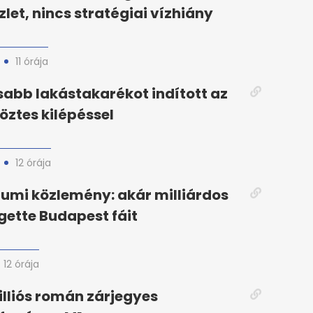
zlet, nincs stratégiai vízhiány
11 órája
abb lakástakarékot indított az
köztes kilépéssel
12 órája
iumi közlemény: akár milliárdos
gette Budapest fáit
12 órája
illiós román zárjegyes