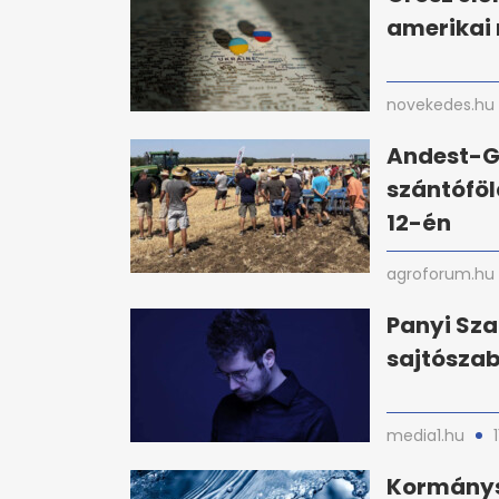
amerikai
novekedes.hu
Andest-G
szántóföl
12-én
agroforum.hu
Panyi Sza
sajtósza
media1.hu
Kormánys