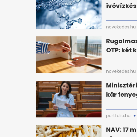
ivóvízkés
novekedes.hu
Rugalmas
OTP: két 
novekedes.hu
Minisztér
kár fenye
portfolio.hu
NAV: 17 m