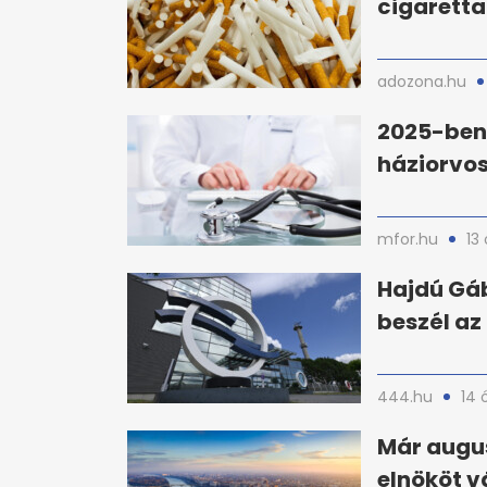
cigaretta
adozona.hu
2025-ben
háziorvos
mfor.hu
13
Hajdú Gáb
beszél az
444.hu
14 
Már augus
elnököt v