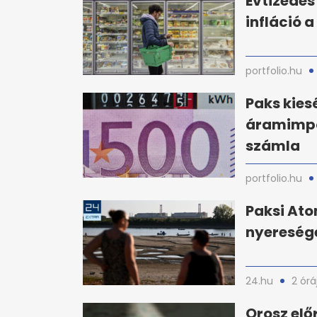
Évtizedes
infláció a
portfolio.hu
Paks kies
áramimpor
számla
portfolio.hu
Paksi Ato
nyereséget
24.hu
2 órá
Orosz el