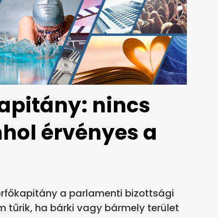
kapitány: nincs
nhol érvényes a
főkapitány a parlamenti bizottsági
tűrik, ha bárki vagy bármely terület