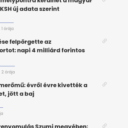
 mélypontra kerülhet a magyar
 KSH új adata szerint
1 órája
ése felpörgette az
tot: napi 4 milliárd forintos
2 órája
merőmű: évről évre kivették a
, jött a baj
ja
őrenyomulás Szumi megyében: