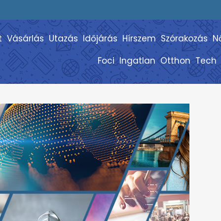
t
Vásárlás
Utazás
Időjárás
Hírszem
Szórakozás
N
Foci
Ingatlan
Otthon
Tech