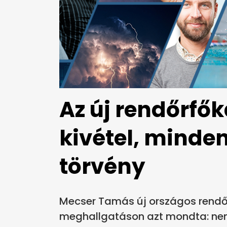
Az új rendőrfő
kivétel, minde
törvény
Mecser Tamás új országos rendőr
meghallgatáson azt mondta: nem 