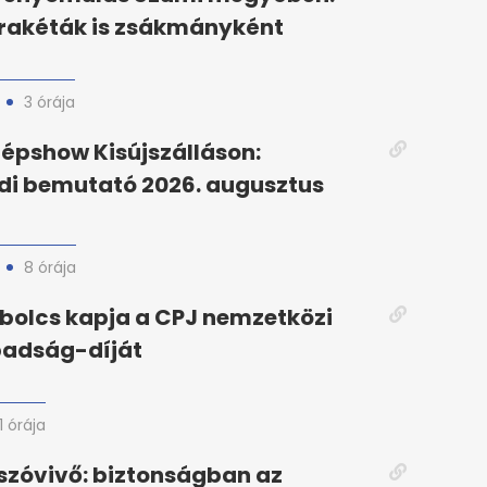
 rakéták is zsákmányként
3 órája
épshow Kisújszálláson:
di bemutató 2026. augusztus
8 órája
bolcs kapja a CPJ nemzetközi
badság-díját
11 órája
zóvivő: biztonságban az