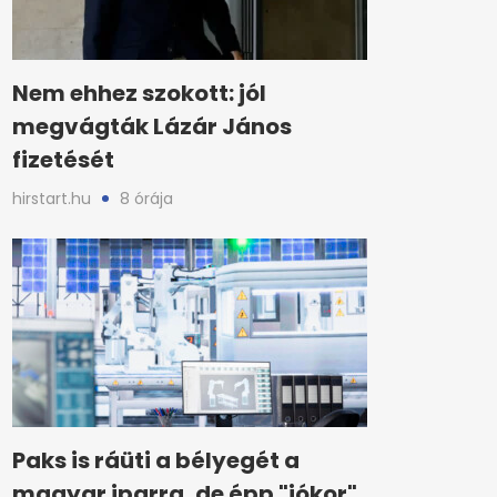
Nem ehhez szokott: jól
megvágták Lázár János
fizetését
hirstart.hu
8 órája
Paks is ráüti a bélyegét a
magyar iparra, de épp "jókor"