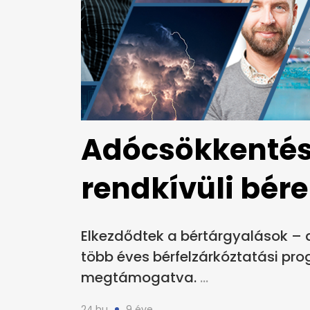
Adócsökkentés
rendkívüli bér
Elkezdődtek a bértárgyalások – 
több éves bérfelzárkóztatási pr
megtámogatva.
24.hu
9 éve