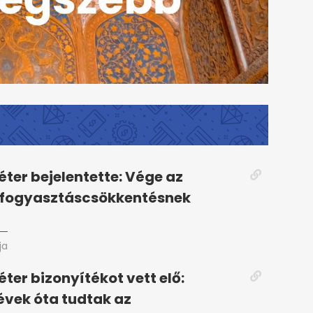
ter bejelentette: Vége az
 fogyasztáscsökkentésnek
ja
ter bizonyítékot vett elő:
vek óta tudtak az