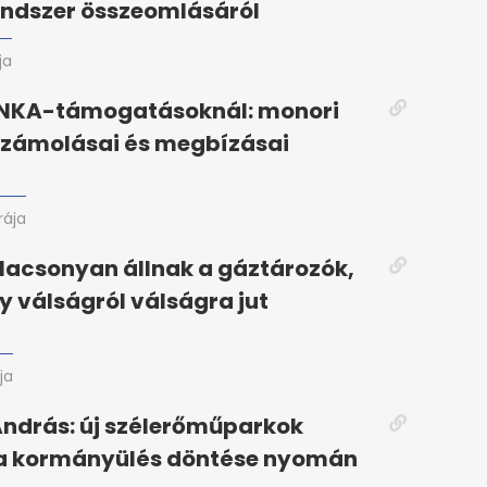
endszer összeomlásáról
ja
 NKA-támogatásoknál: monori
lszámolásai és megbízásai
rája
alacsonyan állnak a gáztározók,
 válságról válságra jut
ja
ndrás: új szélerőműparkok
 a kormányülés döntése nyomán