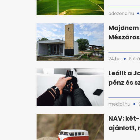
adozona.hu
Majdnem e
Mészáros
24.hu
9 órá
Leállt a J
pénz és s
media1.hu
NAV: két
ajánlott,