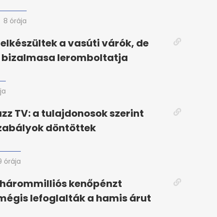
8 órája
lkészültek a vasúti várók, de
 bizalmasa leromboltatja
ja
azz TV: a tulajdonosok szerint
zabályok döntöttek
9 órája
-hárommilliós kenőpénzt
 mégis lefoglalták a hamis árut