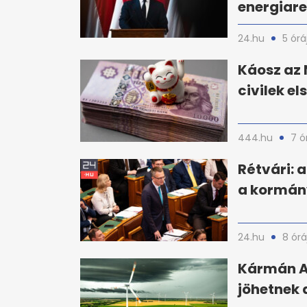
energiar
24.hu
5 órá
Káosz az
civilek e
444.hu
7 ó
Rétvári: 
a kormány
24.hu
8 órá
Kármán A
jöhetnek