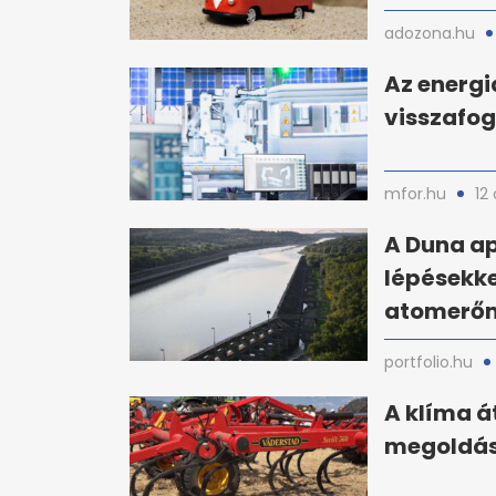
adozona.hu
Az energia
visszafog
mfor.hu
12
A Duna a
lépésekk
atomerő
portfolio.hu
A klíma á
megoldás