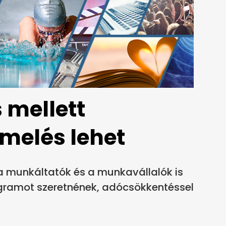
 mellett
emelés lehet
a munkáltatók és a munkavállalók is
ogramot szeretnének, adócsökkentéssel