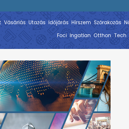
t
Vásárlás
Utazás
Időjárás
Hírszem
Szórakozás
N
Foci
Ingatlan
Otthon
Tech