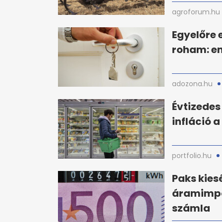
agroforum.hu
Egyelőre 
roham: en
adozona.hu
Évtizedes
infláció a
portfolio.hu
Paks kies
áramimpor
számla