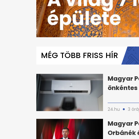
0
seconds
of
MÉG TÖBB FRISS HÍR
1
minute,
42
seconds
Volume
0%
Magyar Pé
önkéntes
24.hu
3 órá
Magyar Pé
Orbánék é