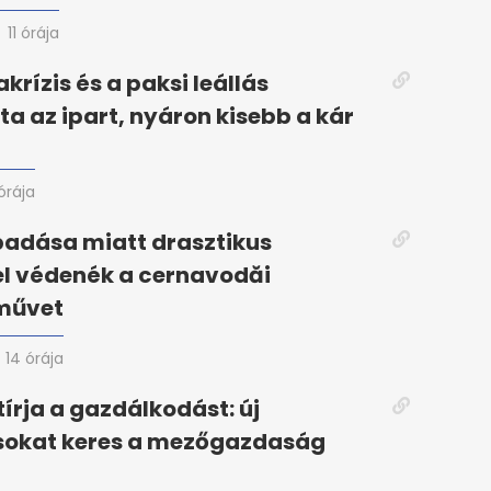
11 órája
krízis és a paksi leállás
ta az ipart, nyáron kisebb a kár
 órája
padása miatt drasztikus
el védenék a cernavodăi
művet
14 órája
tírja a gazdálkodást: új
okat keres a mezőgazdaság