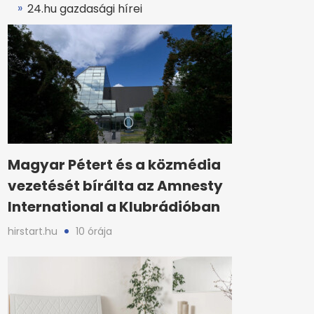
24.hu gazdasági hírei
Magyar Pétert és a közmédia
vezetését bírálta az Amnesty
International a Klubrádióban
hirstart.hu
10 órája