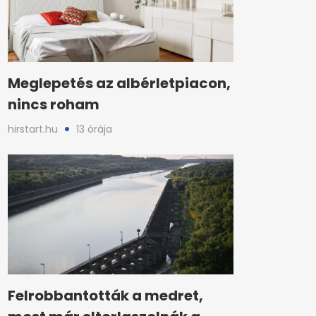
Meglepetés az albérletpiacon,
nincs roham
hirstart.hu
13 órája
Felrobbantották a medret,