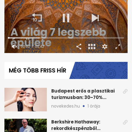
00:02
01:42
0
seconds
of
MÉG TÖBB FRISS HÍR
1
minute,
42
seconds
Budapest erős a plasztikai
turizmusban: 30–70%
árkülönbség Európához
novekedes.hu
1 órája
képest
Berkshire Hathaway:
rekordkészpénzből