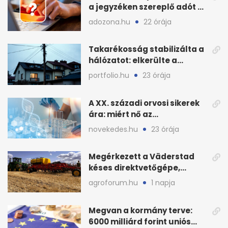
a jegyzéken szereplő adót és
járulékot?
adozona.hu
22 órája
Takarékosság stabilizálta a
hálózatot: elkerülte a
sötétséget Magyarország
portfolio.hu
23 órája
A XX. századi orvosi sikerek
ára: miért nő az
egészségügy súlya?
novekedes.hu
23 órája
Megérkezett a Väderstad
késes direktvetőgépe,
bemutatón is látható
agroforum.hu
1 napja
Megvan a kormány terve:
6000 milliárd forint uniós