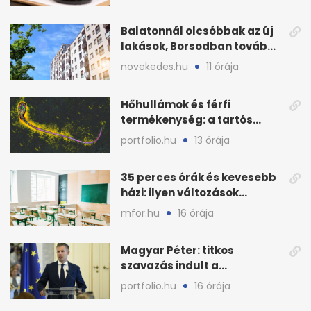
Balatonnál olcsóbbak az új
lakások, Borsodban tovább
drágulnak
novekedes.hu
11 órája
Hőhullámok és férfi
termékenység: a tartós
hőstressz kimutathatóan
portfolio.hu
13 órája
ront
35 perces órák és kevesebb
házi: ilyen változások
jöhetnek az iskolákban
mfor.hu
16 órája
Magyar Péter: titkos
szavazás indult a
köztársasági elnökjelöltről
portfolio.hu
16 órája