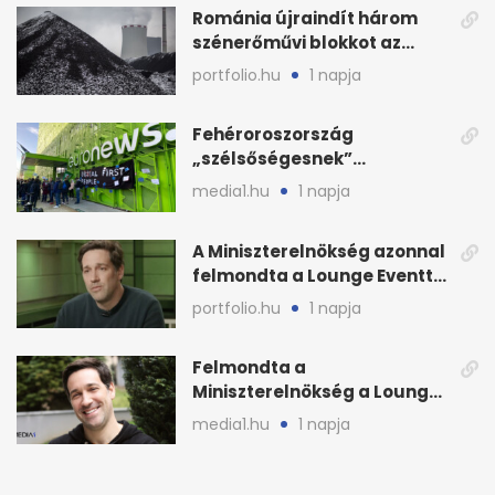
Románia újraindít három
szénerőművi blokkot az
áramellátás stabilizálására
portfolio.hu
1 napja
Fehéroroszország
„szélsőségesnek”
minősítette az Euronews
media1.hu
1 napja
weboldalát
A Miniszterelnökség azonnal
felmondta a Lounge Eventtel
kötött szerződést
portfolio.hu
1 napja
Felmondta a
Miniszterelnökség a Lounge
Event keretszerződését
media1.hu
1 napja