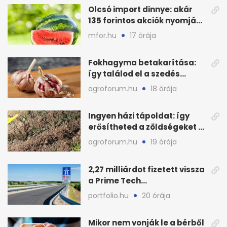
Olcsó import dinnye: akár
135 forintos akciók nyomják
le a piacot
mfor.hu
17 órája
Fokhagyma betakarítása:
így találod el a szedés
legjobb időpontját
agroforum.hu
18 órája
Ingyen házi tápoldat: így
erősítheted a zöldségeket a
hőhullám után
agroforum.hu
19 órája
2,27 milliárdot fizetett vissza
a Prime Tech
Magántőkealap az
portfolio.hu
20 órája
államnak
Mikor nem vonják le a bérből