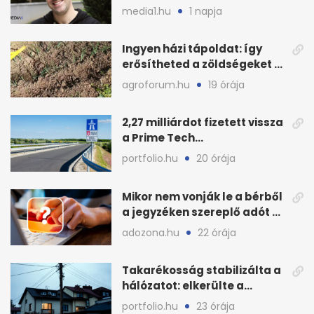
Event keretszerződését
media1.hu
1 napja
Ingyen házi tápoldat: így
erősítheted a zöldségeket a
hőhullám után
agroforum.hu
19 órája
2,27 milliárdot fizetett vissza
a Prime Tech
Magántőkealap az
portfolio.hu
20 órája
államnak
Mikor nem vonják le a bérből
a jegyzéken szereplő adót és
járulékot?
adozona.hu
22 órája
Takarékosság stabilizálta a
hálózatot: elkerülte a
sötétséget Magyarország
portfolio.hu
23 órája