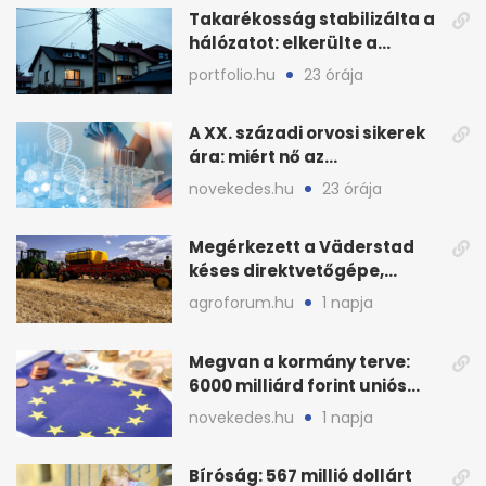
Takarékosság stabilizálta a
hálózatot: elkerülte a
sötétséget Magyarország
portfolio.hu
23 órája
A XX. századi orvosi sikerek
ára: miért nő az
egészségügy súlya?
novekedes.hu
23 órája
Megérkezett a Väderstad
késes direktvetőgépe,
bemutatón is látható
agroforum.hu
1 napja
Megvan a kormány terve:
6000 milliárd forint uniós
pénz sorsa
novekedes.hu
1 napja
Bíróság: 567 millió dollárt