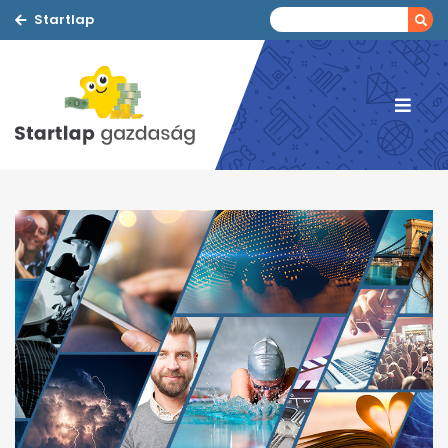
Startlap