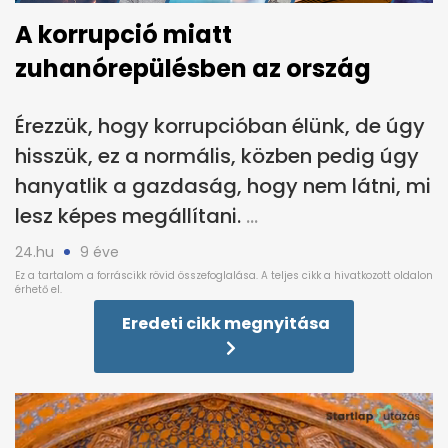
A korrupció miatt
zuhanórepülésben az ország
Érezzük, hogy korrupcióban élünk, de úgy
hisszük, ez a normális, közben pedig úgy
hanyatlik a gazdaság, hogy nem látni, mi
lesz képes megállítani.
24.hu
9 éve
Eredeti cikk megnyitása