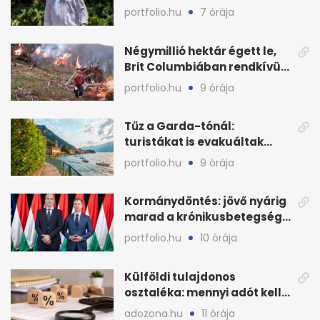
techrészvényekre költöttek
portfolio.hu
7 órája
milliárdokat
Négymillió hektár égett le,
Brit Columbiában rendkívüli
állapot
portfolio.hu
9 órája
Tűz a Garda-tónál:
turistákat is evakuáltak
Tignale térségéből
portfolio.hu
9 órája
Kormánydöntés: jövő nyárig
marad a krónikusbetegség-
menedzsment
portfolio.hu
10 órája
Külföldi tulajdonos
osztaléka: mennyi adót kell
levonni 2026-ban?
adozona.hu
11 órája