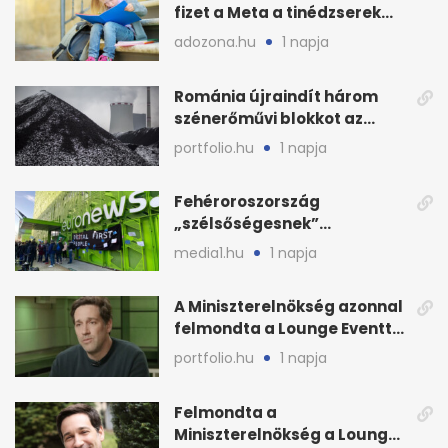
fizet a Meta a tinédzserek
védelmére
adozona.hu
1 napja
Románia újraindít három
szénerőművi blokkot az
áramellátás stabilizálására
portfolio.hu
1 napja
Fehéroroszország
„szélsőségesnek”
minősítette az Euronews
media1.hu
1 napja
weboldalát
A Miniszterelnökség azonnal
felmondta a Lounge Eventtel
kötött szerződést
portfolio.hu
1 napja
Felmondta a
Miniszterelnökség a Lounge