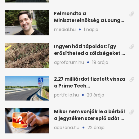
Felmondta a
Miniszterelnökség a Lounge
Event keretszerződését
media1.hu
1 napja
Ingyen házi tápoldat: így
erősítheted a zöldségeket a
hőhullám után
agroforum.hu
19 órája
2,27 milliárdot fizetett vissza
a Prime Tech
Magántőkealap az
portfolio.hu
20 órája
államnak
Mikor nem vonják le a bérből
a jegyzéken szereplő adót és
járulékot?
adozona.hu
22 órája