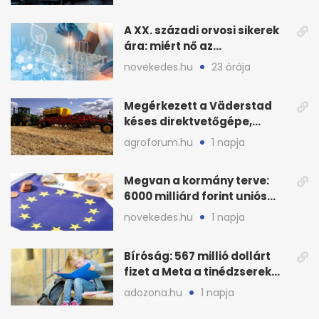
A XX. századi orvosi sikerek
ára: miért nő az
egészségügy súlya?
novekedes.hu
23 órája
Megérkezett a Väderstad
késes direktvetőgépe,
bemutatón is látható
agroforum.hu
1 napja
Megvan a kormány terve:
6000 milliárd forint uniós
pénz sorsa
novekedes.hu
1 napja
Bíróság: 567 millió dollárt
fizet a Meta a tinédzserek
védelmére
adozona.hu
1 napja