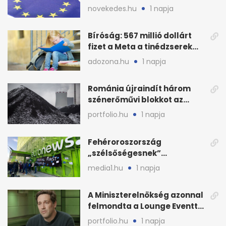
pénz sorsa
novekedes.hu
1 napja
Bíróság: 567 millió dollárt
fizet a Meta a tinédzserek
védelmére
adozona.hu
1 napja
Románia újraindít három
szénerőművi blokkot az
áramellátás stabilizálására
portfolio.hu
1 napja
Fehéroroszország
„szélsőségesnek”
minősítette az Euronews
media1.hu
1 napja
weboldalát
A Miniszterelnökség azonnal
felmondta a Lounge Eventtel
kötött szerződést
portfolio.hu
1 napja