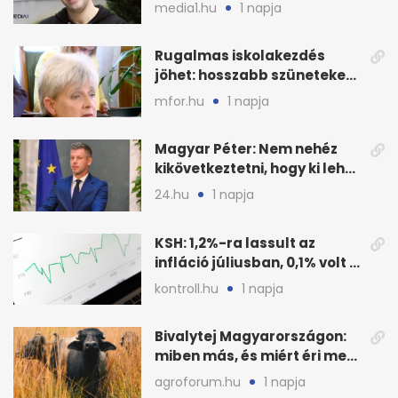
Event keretszerződését
media1.hu
1 napja
Rugalmas iskolakezdés
jöhet: hosszabb szüneteket
javasolnak szeptembertől
mfor.hu
1 napja
Magyar Péter: Nem nehéz
kikövetkeztetni, hogy ki lehet
a három jelölt
24.hu
1 napja
KSH: 1,2%-ra lassult az
infláció júliusban, 0,1% volt a
havi áresés
kontroll.hu
1 napja
Bivalytej Magyarországon:
miben más, és miért éri meg
feldolgozni?
agroforum.hu
1 napja