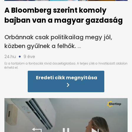
A Bloomberg szerint komoly
bajban van a magyar gazdaság
Orbánnak csak politikailag megy jól,
közben gyűlnek a felhők.
24.hu
9 éve
Eredeti cikk megnyitása