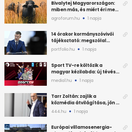
Bivalytej Magyarországon:
miben más, és miért éri meg
feldolgozni?
agroforum.hu
1 napja
14 órakor kormányszóvivői
tájékoztató: megszólal
Magyar Péter is
portfolio.hu
1 napja
Sport TV-re költözik a
magyar kézilabda: új tévés
megállapodás
media1.hu
1 napja
Tarr Zoltán: zajlik a
közmédia átvilágítása, jön a
nyilvános véleményezés
444.hu
1 napja
Európai villamosenergia-