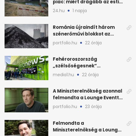
piac: miért drágább az esti
áram Magyarországon
24.hu
1 napja
Románia újraindít három
szénerőművi blokkot az
áramellátás stabilizálására
portfolio.hu
22 órája
Fehéroroszország
„szélsőségesnek”
minősítette az Euronews
media1.hu
22 órája
weboldalát
A Miniszterelnökség azonnal
felmondta a Lounge Eventtel
kötött szerződést
portfolio.hu
23 órája
Felmondta a
Miniszterelnökség a Lounge