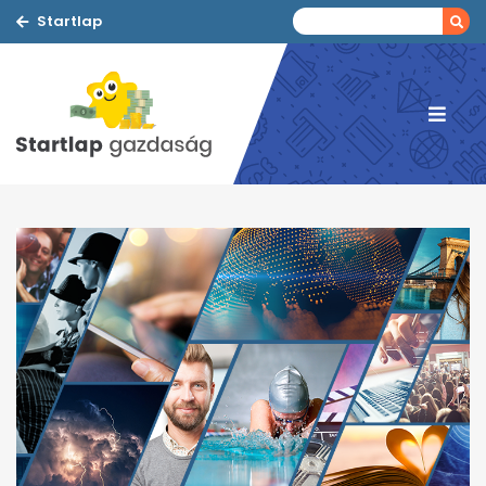
Startlap