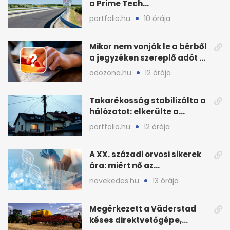
a Prime Tech
Magántőkealap az
portfolio.hu
10 órája
államnak
Mikor nem vonják le a bérből
a jegyzéken szereplő adót és
járulékot?
adozona.hu
12 órája
Takarékosság stabilizálta a
hálózatot: elkerülte a
sötétséget Magyarország
portfolio.hu
12 órája
A XX. századi orvosi sikerek
ára: miért nő az
egészségügy súlya?
novekedes.hu
13 órája
Megérkezett a Väderstad
késes direktvetőgépe,