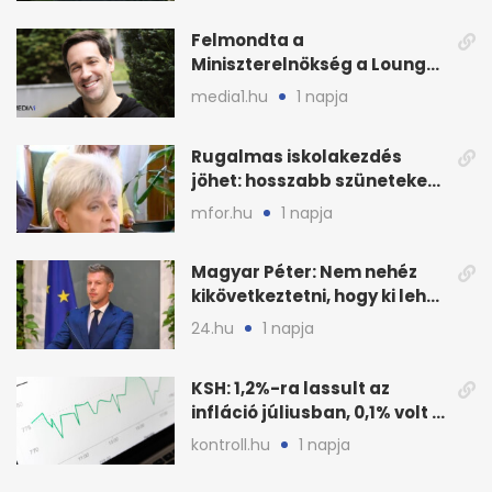
Felmondta a
Miniszterelnökség a Lounge
Event keretszerződését
media1.hu
1 napja
Rugalmas iskolakezdés
jöhet: hosszabb szüneteket
javasolnak szeptembertől
mfor.hu
1 napja
Magyar Péter: Nem nehéz
kikövetkeztetni, hogy ki lehet
a három jelölt
24.hu
1 napja
KSH: 1,2%-ra lassult az
infláció júliusban, 0,1% volt a
havi áresés
kontroll.hu
1 napja