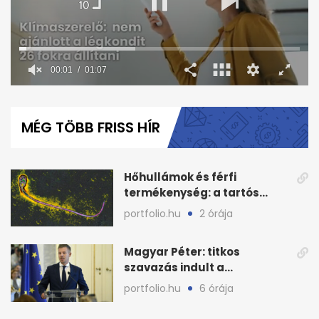
00:02
01:07
0
seconds
of
MÉG TÖBB FRISS HÍR
1
minute,
7
seconds
Hőhullámok és férfi
termékenység: a tartós
hőstressz kimutathatóan
portfolio.hu
2 órája
ront
Magyar Péter: titkos
szavazás indult a
köztársasági elnökjelöltről
portfolio.hu
6 órája