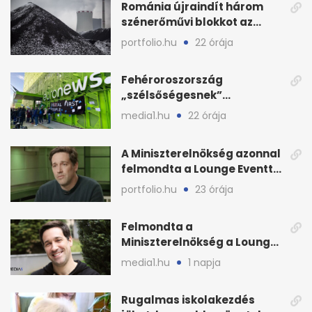
Románia újraindít három
szénerőművi blokkot az
áramellátás stabilizálására
portfolio.hu
22 órája
Fehéroroszország
„szélsőségesnek”
minősítette az Euronews
media1.hu
22 órája
weboldalát
A Miniszterelnökség azonnal
felmondta a Lounge Eventtel
kötött szerződést
portfolio.hu
23 órája
Felmondta a
Miniszterelnökség a Lounge
Event keretszerződését
media1.hu
1 napja
Rugalmas iskolakezdés