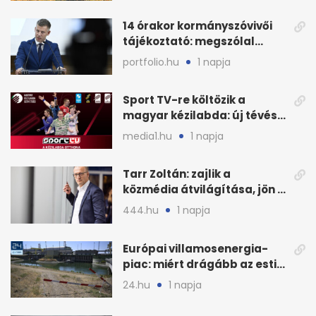
14 órakor kormányszóvivői
tájékoztató: megszólal
Magyar Péter is
portfolio.hu
1 napja
Sport TV-re költözik a
magyar kézilabda: új tévés
megállapodás
media1.hu
1 napja
Tarr Zoltán: zajlik a
közmédia átvilágítása, jön a
nyilvános véleményezés
444.hu
1 napja
Európai villamosenergia-
piac: miért drágább az esti
áram Magyarországon
24.hu
1 napja