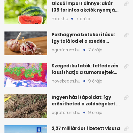
Olcsó import dinnye: akár
135 forintos akciók nyomják
le a piacot
mfor.hu
7 órája
Fokhagyma betakarítása:
így találod el a szedés
legjobb időpontját
agroforum.hu
7 órája
Szegedi kutatók: felfedezés
lassíthatja a tumorsejtek
terjedését
novekedes.hu
9 órája
Ingyen házi tápoldat: így
erősítheted a zöldségeket a
hőhullám után
agroforum.hu
9 órája
2,27 milliárdot fizetett vissza