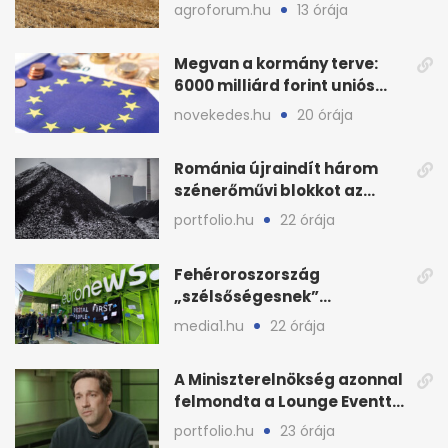
bemutatón is látható
agroforum.hu
13 órája
Megvan a kormány terve:
6000 milliárd forint uniós
pénz sorsa
novekedes.hu
20 órája
Románia újraindít három
szénerőművi blokkot az
áramellátás stabilizálására
portfolio.hu
22 órája
Fehéroroszország
„szélsőségesnek”
minősítette az Euronews
media1.hu
22 órája
weboldalát
A Miniszterelnökség azonnal
felmondta a Lounge Eventtel
kötött szerződést
portfolio.hu
23 órája