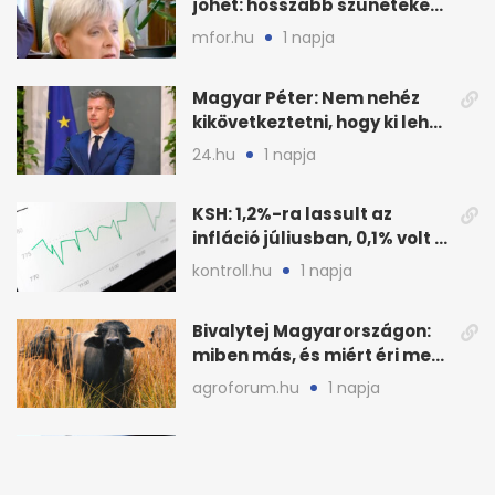
jöhet: hosszabb szüneteket
javasolnak szeptembertől
mfor.hu
1 napja
Magyar Péter: Nem nehéz
kikövetkeztetni, hogy ki lehet
a három jelölt
24.hu
1 napja
KSH: 1,2%-ra lassult az
infláció júliusban, 0,1% volt a
havi áresés
kontroll.hu
1 napja
Bivalytej Magyarországon:
miben más, és miért éri meg
feldolgozni?
agroforum.hu
1 napja
14 órakor kormányszóvivői
tájékoztató: megszólal