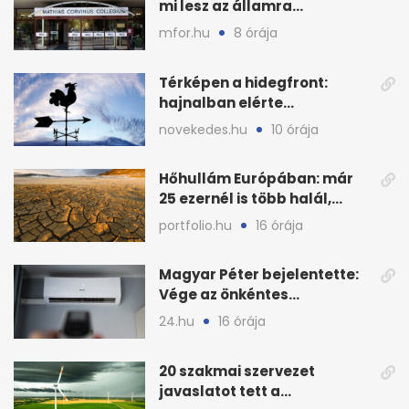
mi lesz az államra
visszaszálló vagyonnal?
mfor.hu
8 órája
Térképen a hidegfront:
hajnalban elérte
Magyarország határát
novekedes.hu
10 órája
Hőhullám Európában: már
25 ezernél is több halál,
folytatódhat
portfolio.hu
16 órája
Magyar Péter bejelentette:
Vége az önkéntes
fogyasztáscsökkentésnek
24.hu
16 órája
20 szakmai szervezet
javaslatot tett a