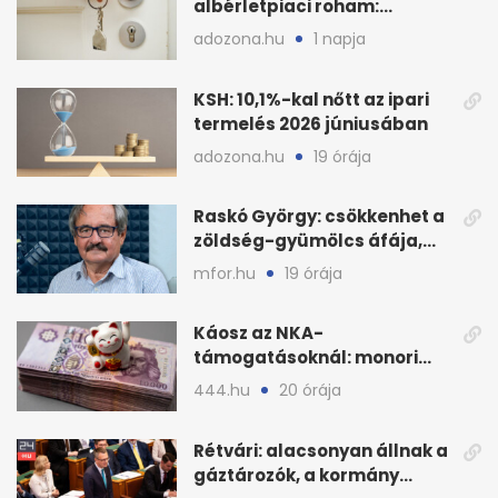
albérletpiaci roham:
ennyibe kerülnek a kiadó
adozona.hu
1 napja
lakások
KSH: 10,1%-kal nőtt az ipari
termelés 2026 júniusában
adozona.hu
19 órája
Raskó György: csökkenhet a
zöldség-gyümölcs áfája,
bajban a kukorica
mfor.hu
19 órája
Káosz az NKA-
támogatásoknál: monori
civilek elszámolásai és
444.hu
20 órája
megbízásai
Rétvári: alacsonyan állnak a
gáztározók, a kormány