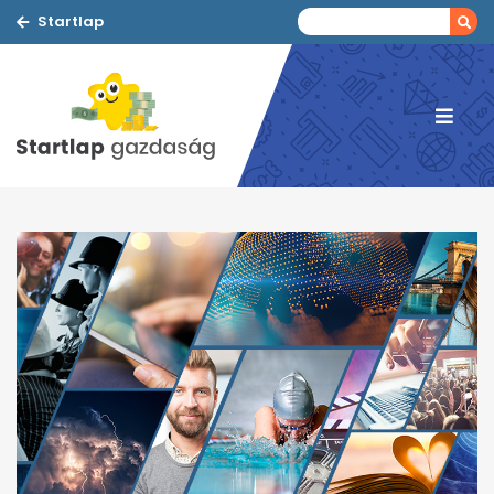
Startlap