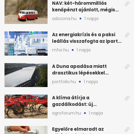
NAV: két-hárommilliós
kenőpénzt ajánlott, mégis
lefoglalták a hamis árut
adozona.hu
1 napja
Az energiakrízis és a paksi
leállás visszafogta az ipart,
nyáron kisebb a kár
mfor.hu
1 napja
A Duna apadása miatt
drasztikus lépésekkel
védenék a cernavodăi
portfolio.hu
1 napja
atomerőművet
A klíma átírja a
gazdálkodást: új
megoldásokat keres a
agroforum.hu
1 napja
mezőgazdaság
Egyelőre elmaradt az