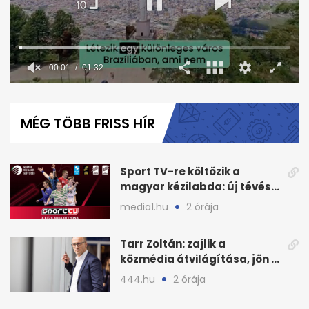
00:02
01:32
0
seconds
of
MÉG TÖBB FRISS HÍR
1
minute,
32
seconds
Sport TV-re költözik a
magyar kézilabda: új tévés
megállapodás
media1.hu
2 órája
Tarr Zoltán: zajlik a
közmédia átvilágítása, jön a
nyilvános véleményezés
444.hu
2 órája