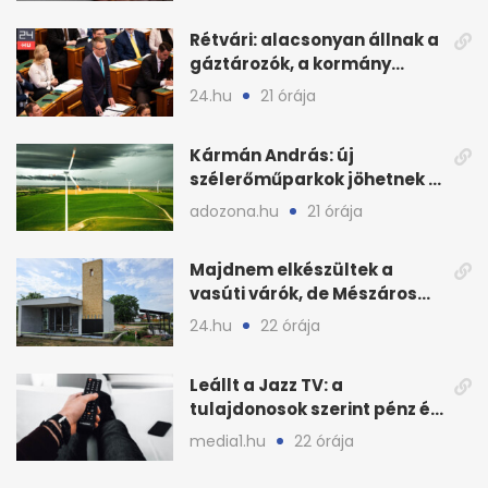
Rétvári: alacsonyan állnak a
gáztározók, a kormány
válságról válságra jut
24.hu
21 órája
Kármán András: új
szélerőműparkok jöhetnek a
kormányülés döntése
adozona.hu
21 órája
nyomán
Majdnem elkészültek a
vasúti várók, de Mészáros
bizalmasa leromboltatja
24.hu
22 órája
Leállt a Jazz TV: a
tulajdonosok szerint pénz és
szabályok döntöttek
media1.hu
22 órája