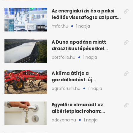
Az energiakrízis és a paksi
leállás visszafogta az ipart,
nyáron kisebb a kár
mfor.hu
1 napja
A Duna apadása miatt
drasztikus lépésekkel
védenék a cernavodăi
portfolio.hu
1 napja
atomerőművet
A klíma átírja a
gazdálkodást: új
megoldásokat keres a
agroforum.hu
1 napja
mezőgazdaság
Egyelőre elmaradt az
albérletpiaci roham:
ennyibe kerülnek a kiadó
adozona.hu
1 napja
lakások