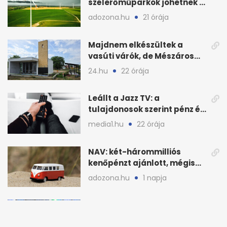
szélerőműparkok jöhetnek a
kormányülés döntése
adozona.hu
21 órája
nyomán
Majdnem elkészültek a
vasúti várók, de Mészáros
bizalmasa leromboltatja
24.hu
22 órája
Leállt a Jazz TV: a
tulajdonosok szerint pénz és
szabályok döntöttek
media1.hu
22 órája
NAV: két-hárommilliós
kenőpénzt ajánlott, mégis
lefoglalták a hamis árut
adozona.hu
1 napja
Az energiakrízis és a paksi
leállás visszafogta az ipart,