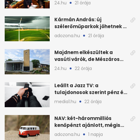
válságról válságra jut
24.hu
21 órája
Kármán András: új
szélerőműparkok jöhetnek a
kormányülés döntése
adozona.hu
21 órája
nyomán
Majdnem elkészültek a
vasúti várók, de Mészáros
bizalmasa leromboltatja
24.hu
22 órája
Leállt a Jazz TV: a
tulajdonosok szerint pénz és
szabályok döntöttek
media1.hu
22 órája
NAV: két-hárommilliós
kenőpénzt ajánlott, mégis
lefoglalták a hamis árut
adozona.hu
1 napja