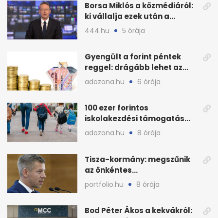
Borsa Miklós a közmédiáról:
ki vállalja ezek után a
munkát?
444.hu
5 órája
Gyengült a forint péntek
reggel: drágább lehet az
euró és a dollár
adozona.hu
6 órája
100 ezer forintos
iskolakezdési támogatás
2026 őszén: adózás,
adozona.hu
8 órája
munkáltatói plusz
Tisza-kormány: megszűnik
az önkéntes
fogyasztáscsökkentés
portfolio.hu
8 órája
Bod Péter Ákos a kekvákról: