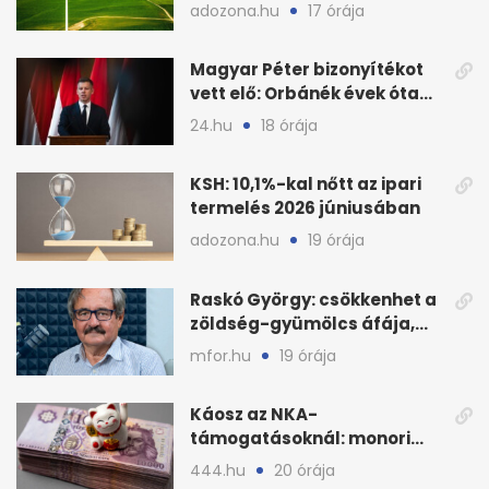
fenntartható szélenergia-
adozona.hu
17 órája
bővítésre
Magyar Péter bizonyítékot
vett elő: Orbánék évek óta
tudtak az energiarendszer
24.hu
18 órája
összeomlásáról
KSH: 10,1%-kal nőtt az ipari
termelés 2026 júniusában
adozona.hu
19 órája
Raskó György: csökkenhet a
zöldség-gyümölcs áfája,
bajban a kukorica
mfor.hu
19 órája
Káosz az NKA-
támogatásoknál: monori
civilek elszámolásai és
444.hu
20 órája
megbízásai