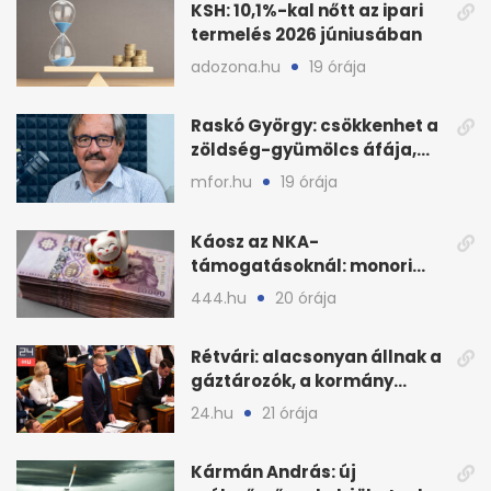
KSH: 10,1%-kal nőtt az ipari
termelés 2026 júniusában
adozona.hu
19 órája
Raskó György: csökkenhet a
zöldség-gyümölcs áfája,
bajban a kukorica
mfor.hu
19 órája
Káosz az NKA-
támogatásoknál: monori
civilek elszámolásai és
444.hu
20 órája
megbízásai
Rétvári: alacsonyan állnak a
gáztározók, a kormány
válságról válságra jut
24.hu
21 órája
Kármán András: új