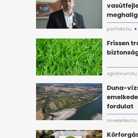
vasútfejl
meghallg
portfolio.hu
Frissen t
biztonság
agroforum.hu
Duna-víz
emelkedet
fordulat
novekedes.hu
Körforgás