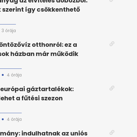
yag az elviteles dobozból:
 szerint így csökkenthető
3 órája
öntözővíz otthonról: ez a
 sok házban már működik
4 órája
európai gáztartalékok:
ehet a fűtési szezon
4 órája
mány: indulhatnak az uniós