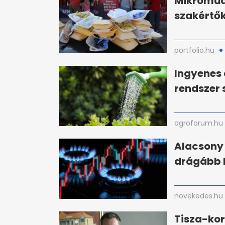
Mikroműan
szakértők
portfolio.hu
Ingyenes 
rendszer
agroforum.hu
Alacsony 
drágább l
novekedes.hu
Tisza-kor