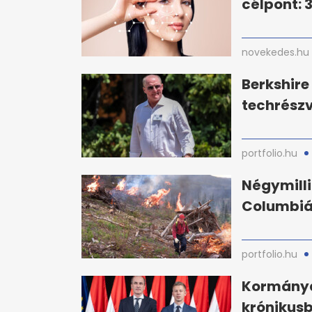
célpont:
novekedes.hu
Berkshir
techrészv
portfolio.hu
Négymillió
Columbiáb
portfolio.hu
Kormányd
krónikus