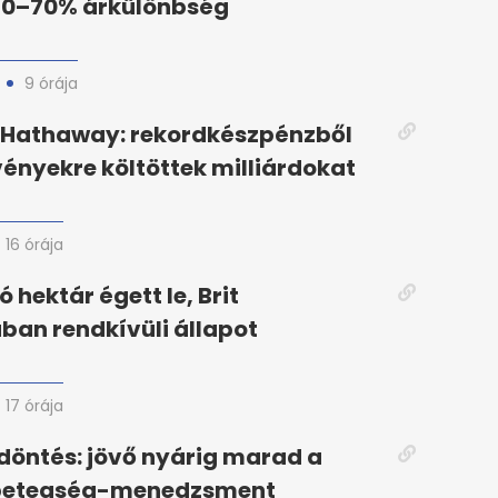
 30–70% árkülönbség
9 órája
e Hathaway: rekordkészpénzből
ényekre költöttek milliárdokat
16 órája
 hektár égett le, Brit
an rendkívüli állapot
17 órája
öntés: jövő nyárig marad a
betegség-menedzsment