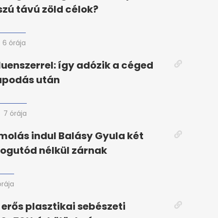
zú távú zöld célok?
6 órája
fluenszerrel: így adózik a céged
apodás után
7 órája
olás indul Balásy Gyula két
jogutód nélkül zárnak
órája
erős plasztikai sebészeti