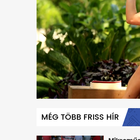
0
seconds
of
MÉG TÖBB FRISS HÍR
54
seconds
Volume
0%