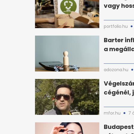
vagy hoss
portfolio.hu
Barter in
a megáll
adozona.hu
Végelszám
cégénél, 
mfor.hu
7 
Budapest 