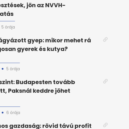
esztések, jön az NVVH-
atás
5 órája
rágyázott gyep: mikor mehet rá
osan gyerek és kutya?
5 órája
szint: Budapesten tovább
t, Paksnál keddre jöhet
6 órája
os gazdaság: rövid távú profit