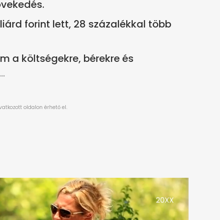
övekedés.
árd forint lett, 28 százalékkal több
om a költségekre, bérekre és