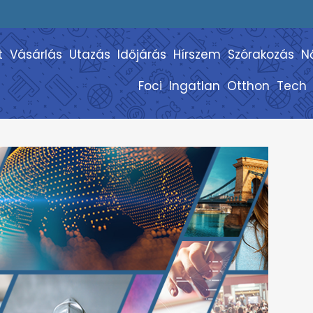
t
Vásárlás
Utazás
Időjárás
Hírszem
Szórakozás
N
Foci
Ingatlan
Otthon
Tech