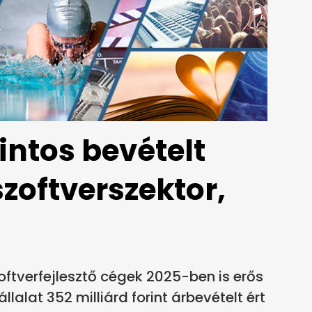
rintos bevételt
szoftverszektor,
tverfejlesztő cégek 2025-ben is erős
llalat 352 milliárd forint árbevételt ért