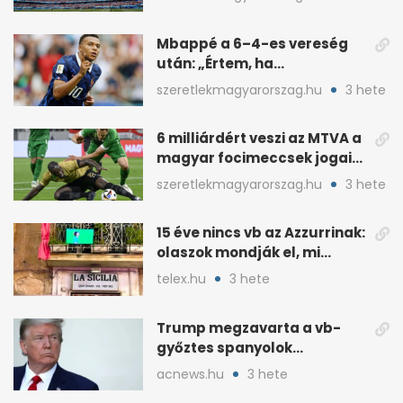
Mbappé a 6–4-es vereség
után: „Értem, ha
pofátlanságnak tűnt”
szeretlekmagyarorszag.hu
3 hete
6 milliárdért veszi az MTVA a
magyar focimeccsek jogait
a 2026–27-es idényre
szeretlekmagyarorszag.hu
3 hete
15 éve nincs vb az Azzurrinak:
olaszok mondják el, mi
romlott el
telex.hu
3 hete
Trump megzavarta a vb-
győztes spanyolok
ünneplését a trófeaátadón
acnews.hu
3 hete