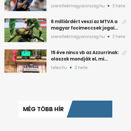
pofátlanságnak tűnt”
szeretlekmagyarorszag.hu
3 hete
6 milliárdért veszi az MTVA a
magyar focimeccsek jogait
a 2026–27-es idényre
szeretlekmagyarorszag.hu
3 hete
15 éve nincs vb az Azzurrinak:
olaszok mondják el, mi
romlott el
telex.hu
3 hete
MÉG TÖBB HÍR