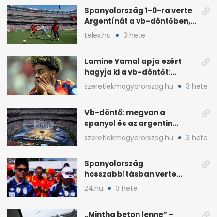
Spanyolország 1-0-ra verte
Argentínát a vb-döntőben,
hosszabbításban
telex.hu
3 hete
Lamine Yamal apja ezért
hagyja ki a vb-döntőt:
otthonról szurkol
szeretlekmagyarorszag.hu
3 hete
Vb-döntő: megvan a
spanyol és az argentin
kezdő, Montiel bekerült
szeretlekmagyarorszag.hu
3 hete
Spanyolország
hosszabbításban verte
Argentínát: Ferran Torres
24.hu
3 hete
döntött
„Mintha beton lenne” –