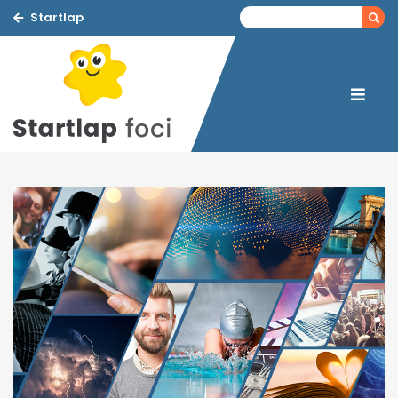
Startlap