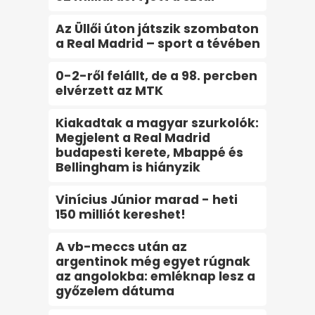
Az Üllői úton játszik szombaton
a Real Madrid – sport a tévében
0-2-ről felállt, de a 98. percben
elvérzett az MTK
Kiakadtak a magyar szurkolók:
Megjelent a Real Madrid
budapesti kerete, Mbappé és
Bellingham is hiányzik
Vinícius Júnior marad - heti
150 milliót kereshet!
A vb-meccs után az
argentinok még egyet rúgnak
az angolokba: emléknap lesz a
győzelem dátuma