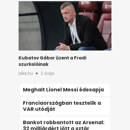
Kubatov Gábor üzent a Fradi
szurkolóinak
blikk.hu
2 órája
Meghalt Lionel Messi édesapja
Franciaországban tesztelik a
VAR utódját
Bankot robbantott az Arsenal:
32 milliárdért jött a sztár