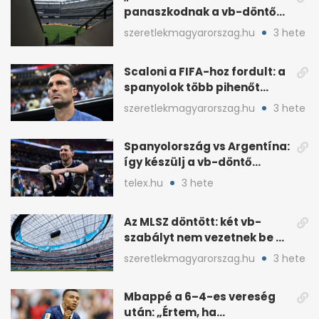
panaszkodnak a vb-döntő
MetLife-pályájára
szeretlekmagyarorszag.hu
3 hete
Scaloni a FIFA-hoz fordult: a
spanyolok több pihenőt
kaptak a vb-döntőre
szeretlekmagyarorszag.hu
3 hete
Spanyolország vs Argentína:
így készülj a vb-döntő
taktikai csatájára
telex.hu
3 hete
Az MLSZ döntött: két vb-
szabályt nem vezetnek be az
NB I-ben
szeretlekmagyarorszag.hu
3 hete
Mbappé a 6–4-es vereség
után: „Értem, ha