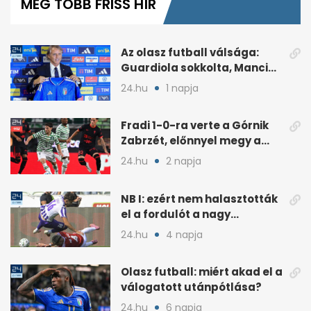
MÉG TÖBB FRISS HÍR
6
minutes,
45
seconds
Az olasz futball válsága:
Guardiola sokkolta, Mancini
visszatérése vitát szült
24.hu
1 napja
Fradi 1-0-ra verte a Górnik
Zabrzét, előnnyel megy a
visszavágóra
24.hu
2 napja
NB I: ezért nem halasztották
el a fordulót a nagy
kánikulában
24.hu
4 napja
Olasz futball: miért akad el a
válogatott utánpótlása?
24.hu
6 napja