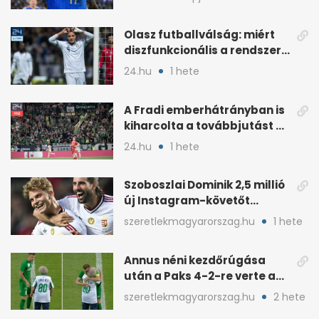
Olasz futballválság: miért
diszfunkcionális a rendszer?
1. rész
24.hu
1 hete
A Fradi emberhátrányban is
kiharcolta a továbbjutást a
Twente ellen
24.hu
1 hete
Szoboszlai Dominik 2,5 millió
új Instagram-követőt
szerzett egy év alatt
szeretlekmagyarorszag.hu
1 hete
Annus néni kezdőrúgása
után a Paks 4-2-re verte a
Fradit
szeretlekmagyarorszag.hu
2 hete