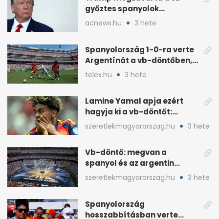
győztes spanyolok
ünneplését a trófeaátadón
acnews.hu
3 hete
Spanyolország 1-0-ra verte
Argentínát a vb-döntőben,
hosszabbításban
telex.hu
3 hete
Lamine Yamal apja ezért
hagyja ki a vb-döntőt:
otthonról szurkol
szeretlekmagyarorszag.hu
3 hete
Vb-döntő: megvan a
spanyol és az argentin
kezdő, Montiel bekerült
szeretlekmagyarorszag.hu
3 hete
Spanyolország
hosszabbításban verte