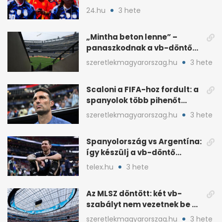
Argentínát: Ferran Torres
24.hu
3 hete
döntött
„Mintha beton lenne” –
panaszkodnak a vb-döntő
MetLife-pályájára
szeretlekmagyarorszag.hu
3 hete
Scaloni a FIFA-hoz fordult: a
spanyolok több pihenőt
kaptak a vb-döntőre
szeretlekmagyarorszag.hu
3 hete
Spanyolország vs Argentína:
így készülj a vb-döntő
taktikai csatájára
telex.hu
3 hete
Az MLSZ döntött: két vb-
szabályt nem vezetnek be az
NB I-ben
szeretlekmagyarorszag.hu
3 hete