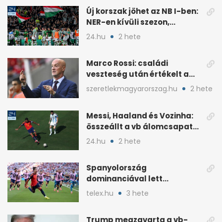
Új korszak jöhet az NB I-ben:
NER-en kívüli szezon,
visszatér az osztályozó
24.hu
2 hete
Marco Rossi: családi
veszteség után értékelt a
vb-t követően
szeretlekmagyarorszag.hu
2 hete
Messi, Haaland és Vozinha:
összeállt a vb álomcsapata
posztonként
24.hu
2 hete
Spanyolország
dominanciával lett
világbajnok, és még jöhet a
telex.hu
3 hete
folytatás
Trump megzavarta a vb-