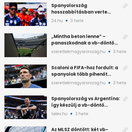
Spanyolország
hosszabbításban verte
Argentínát: Ferran Torres
24.hu
3 hete
döntött
„Mintha beton lenne” –
panaszkodnak a vb-döntő
MetLife-pályájára
szeretlekmagyarorszag.hu
3 hete
Scaloni a FIFA-hoz fordult: a
spanyolok több pihenőt
kaptak a vb-döntőre
szeretlekmagyarorszag.hu
3 hete
Spanyolország vs Argentína:
így készülj a vb-döntő
taktikai csatájára
telex.hu
3 hete
Az MLSZ döntött: két vb-