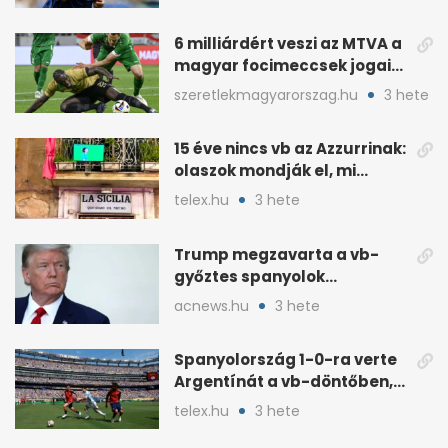
6 milliárdért veszi az MTVA a
magyar focimeccsek jogait
a 2026–27-es idényre
szeretlekmagyarorszag.hu
3 hete
15 éve nincs vb az Azzurrinak:
olaszok mondják el, mi
romlott el
telex.hu
3 hete
Trump megzavarta a vb-
győztes spanyolok
ünneplését a trófeaátadón
acnews.hu
3 hete
Spanyolország 1-0-ra verte
Argentínát a vb-döntőben,
hosszabbításban
telex.hu
3 hete