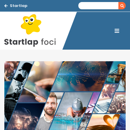
Startlap