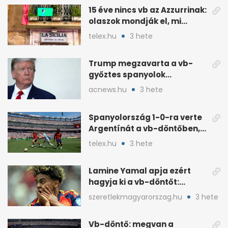
15 éve nincs vb az Azzurrinak:
olaszok mondják el, mi
romlott el
telex.hu
3 hete
Trump megzavarta a vb-
győztes spanyolok
ünneplését a trófeaátadón
acnews.hu
3 hete
Spanyolország 1-0-ra verte
Argentínát a vb-döntőben,
hosszabbításban
telex.hu
3 hete
Lamine Yamal apja ezért
hagyja ki a vb-döntőt:
otthonról szurkol
szeretlekmagyarorszag.hu
3 hete
Vb-döntő: megvan a