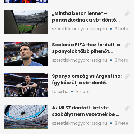
döntött
„Mintha beton lenne” –
panaszkodnak a vb-döntő
MetLife-pályájára
szeretlekmagyarorszag.hu
3 hete
Scaloni a FIFA-hoz fordult: a
spanyolok több pihenőt
kaptak a vb-döntőre
szeretlekmagyarorszag.hu
3 hete
Spanyolország vs Argentína:
így készülj a vb-döntő
taktikai csatájára
telex.hu
3 hete
Az MLSZ döntött: két vb-
szabályt nem vezetnek be az
NB I-ben
szeretlekmagyarorszag.hu
3 hete