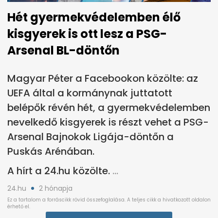
Hét gyermekvédelemben élő
kisgyerek is ott lesz a PSG-
Arsenal BL-döntőn
Magyar Péter a Facebookon közölte: az
UEFA által a kormánynak juttatott
belépők révén hét, a gyermekvédelemben
nevelkedő kisgyerek is részt vehet a PSG-
Arsenal Bajnokok Ligája-döntőn a
Puskás Arénában.
A hírt a 24.hu közölte.
24.hu
2 hónapja