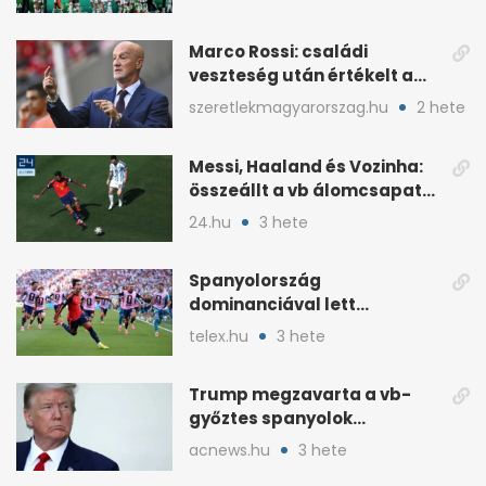
Marco Rossi: családi
veszteség után értékelt a
vb-t követően
szeretlekmagyarorszag.hu
2 hete
Messi, Haaland és Vozinha:
összeállt a vb álomcsapata
posztonként
24.hu
3 hete
Spanyolország
dominanciával lett
világbajnok, és még jöhet a
telex.hu
3 hete
folytatás
Trump megzavarta a vb-
győztes spanyolok
ünneplését a trófeaátadón
acnews.hu
3 hete