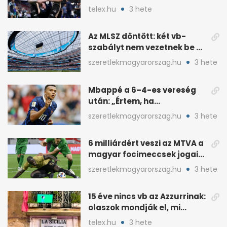
taktikai csatájára
telex.hu
3 hete
Az MLSZ döntött: két vb-
szabályt nem vezetnek be az
NB I-ben
szeretlekmagyarorszag.hu
3 hete
Mbappé a 6–4-es vereség
után: „Értem, ha
pofátlanságnak tűnt”
szeretlekmagyarorszag.hu
3 hete
6 milliárdért veszi az MTVA a
magyar focimeccsek jogait
a 2026–27-es idényre
szeretlekmagyarorszag.hu
3 hete
15 éve nincs vb az Azzurrinak:
olaszok mondják el, mi
romlott el
telex.hu
3 hete