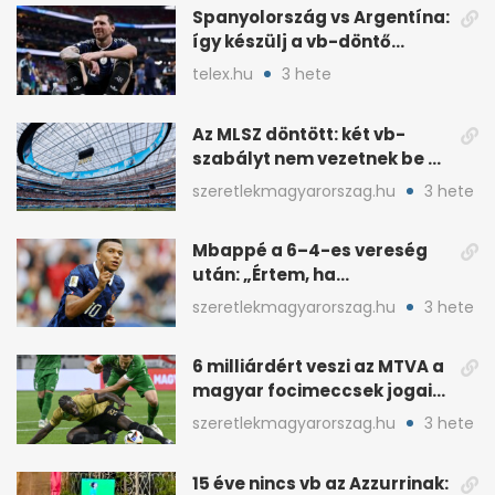
Spanyolország vs Argentína:
így készülj a vb-döntő
taktikai csatájára
telex.hu
3 hete
Az MLSZ döntött: két vb-
szabályt nem vezetnek be az
NB I-ben
szeretlekmagyarorszag.hu
3 hete
Mbappé a 6–4-es vereség
után: „Értem, ha
pofátlanságnak tűnt”
szeretlekmagyarorszag.hu
3 hete
6 milliárdért veszi az MTVA a
magyar focimeccsek jogait
a 2026–27-es idényre
szeretlekmagyarorszag.hu
3 hete
15 éve nincs vb az Azzurrinak: