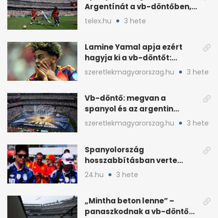
Argentínát a vb-döntőben,
hosszabbításban
telex.hu
3 hete
Lamine Yamal apja ezért
hagyja ki a vb-döntőt:
otthonról szurkol
szeretlekmagyarorszag.hu
3 hete
Vb-döntő: megvan a
spanyol és az argentin
kezdő, Montiel bekerült
szeretlekmagyarorszag.hu
3 hete
Spanyolország
hosszabbításban verte
Argentínát: Ferran Torres
24.hu
3 hete
döntött
„Mintha beton lenne” –
panaszkodnak a vb-döntő