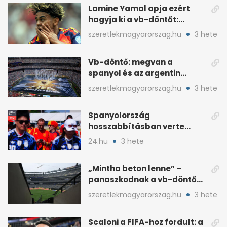
Lamine Yamal apja ezért
hagyja ki a vb-döntőt:
otthonról szurkol
szeretlekmagyarorszag.hu
3 hete
Vb-döntő: megvan a
spanyol és az argentin
kezdő, Montiel bekerült
szeretlekmagyarorszag.hu
3 hete
Spanyolország
hosszabbításban verte
Argentínát: Ferran Torres
24.hu
3 hete
döntött
„Mintha beton lenne” –
panaszkodnak a vb-döntő
MetLife-pályájára
szeretlekmagyarorszag.hu
3 hete
Scaloni a FIFA-hoz fordult: a