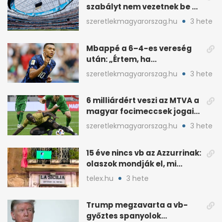
szabályt nem vezetnek be az
NB I-ben
szeretlekmagyarorszag.hu
3 hete
Mbappé a 6–4-es vereség
után: „Értem, ha
pofátlanságnak tűnt”
szeretlekmagyarorszag.hu
3 hete
6 milliárdért veszi az MTVA a
magyar focimeccsek jogait
a 2026–27-es idényre
szeretlekmagyarorszag.hu
3 hete
15 éve nincs vb az Azzurrinak:
olaszok mondják el, mi
romlott el
telex.hu
3 hete
Trump megzavarta a vb-
győztes spanyolok