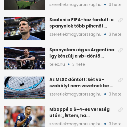
MetLife-pályájára
szeretlekmagyarorszag.hu
3 hete
Scaloni a FIFA-hoz fordult: a
spanyolok több pihenőt
kaptak a vb-döntőre
szeretlekmagyarorszag.hu
3 hete
Spanyolország vs Argentína:
így készülj a vb-döntő
taktikai csatájára
telex.hu
3 hete
Az MLSZ döntött: két vb-
szabályt nem vezetnek be az
NB I-ben
szeretlekmagyarorszag.hu
3 hete
Mbappé a 6–4-es vereség
után: „Értem, ha
pofátlanságnak tűnt”
szeretlekmagyarorszag.hu
3 hete