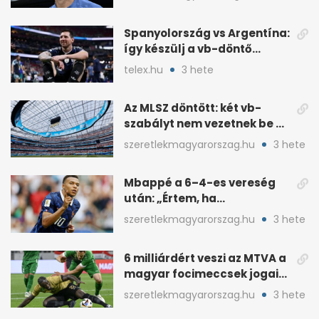
Spanyolország vs Argentína:
így készülj a vb-döntő
taktikai csatájára
telex.hu
3 hete
Az MLSZ döntött: két vb-
szabályt nem vezetnek be az
NB I-ben
szeretlekmagyarorszag.hu
3 hete
Mbappé a 6–4-es vereség
után: „Értem, ha
pofátlanságnak tűnt”
szeretlekmagyarorszag.hu
3 hete
6 milliárdért veszi az MTVA a
magyar focimeccsek jogait
a 2026–27-es idényre
szeretlekmagyarorszag.hu
3 hete