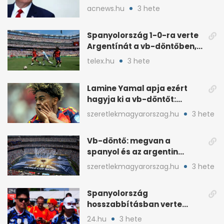
ünneplését a trófeaátadón
acnews.hu
3 hete
Spanyolország 1-0-ra verte
Argentínát a vb-döntőben,
hosszabbításban
telex.hu
3 hete
Lamine Yamal apja ezért
hagyja ki a vb-döntőt:
otthonról szurkol
szeretlekmagyarorszag.hu
3 hete
Vb-döntő: megvan a
spanyol és az argentin
kezdő, Montiel bekerült
szeretlekmagyarorszag.hu
3 hete
Spanyolország
hosszabbításban verte
Argentínát: Ferran Torres
24.hu
3 hete