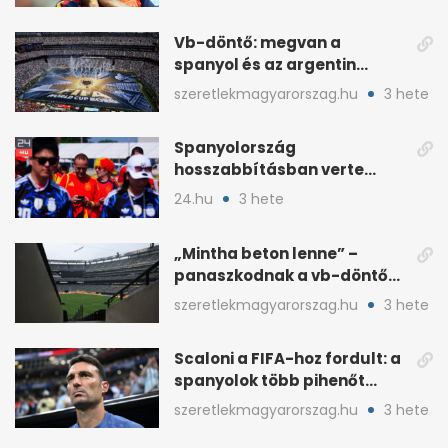
Vb-döntő: megvan a
spanyol és az argentin
kezdő, Montiel bekerült
szeretlekmagyarorszag.hu
3 hete
Spanyolország
hosszabbításban verte
Argentínát: Ferran Torres
24.hu
3 hete
döntött
„Mintha beton lenne” –
panaszkodnak a vb-döntő
MetLife-pályájára
szeretlekmagyarorszag.hu
3 hete
Scaloni a FIFA-hoz fordult: a
spanyolok több pihenőt
kaptak a vb-döntőre
szeretlekmagyarorszag.hu
3 hete