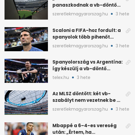
panaszkodnak a vb-döntő
MetLife-pályájára
szeretlekmagyarorszag.hu
3 hete
Scaloni a FIFA-hoz fordult: a
spanyolok több pihenőt
kaptak a vb-döntőre
szeretlekmagyarorszag.hu
3 hete
Spanyolország vs Argentína:
így készülj a vb-döntő
taktikai csatájára
telex.hu
3 hete
Az MLSZ döntött: két vb-
szabályt nem vezetnek be az
NB I-ben
szeretlekmagyarorszag.hu
3 hete
Mbappé a 6–4-es vereség
után: „Értem, ha