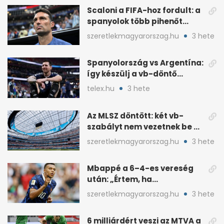
Scaloni a FIFA-hoz fordult: a
spanyolok több pihenőt
kaptak a vb-döntőre
szeretlekmagyarorszag.hu
3 hete
Spanyolország vs Argentína:
így készülj a vb-döntő
taktikai csatájára
telex.hu
3 hete
Az MLSZ döntött: két vb-
szabályt nem vezetnek be az
NB I-ben
szeretlekmagyarorszag.hu
3 hete
Mbappé a 6–4-es vereség
után: „Értem, ha
pofátlanságnak tűnt”
szeretlekmagyarorszag.hu
3 hete
6 milliárdért veszi az MTVA a