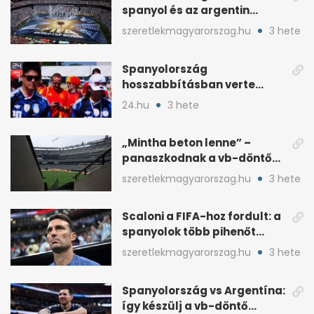
spanyol és az argentin
kezdő, Montiel bekerült
szeretlekmagyarorszag.hu
3 hete
Spanyolország
hosszabbításban verte
Argentínát: Ferran Torres
24.hu
3 hete
döntött
„Mintha beton lenne” –
panaszkodnak a vb-döntő
MetLife-pályájára
szeretlekmagyarorszag.hu
3 hete
Scaloni a FIFA-hoz fordult: a
spanyolok több pihenőt
kaptak a vb-döntőre
szeretlekmagyarorszag.hu
3 hete
Spanyolország vs Argentína:
így készülj a vb-döntő