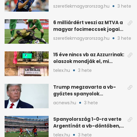
pofátlanságnak tűnt”
szeretlekmagyarorszag.hu
3 hete
6 milliárdért veszi az MTVA a
magyar focimeccsek jogait
a 2026–27-es idényre
szeretlekmagyarorszag.hu
3 hete
15 éve nincs vb az Azzurrinak:
olaszok mondják el, mi
romlott el
telex.hu
3 hete
Trump megzavarta a vb-
győztes spanyolok
ünneplését a trófeaátadón
acnews.hu
3 hete
Spanyolország 1-0-ra verte
Argentínát a vb-döntőben,
hosszabbításban
telex.hu
3 hete