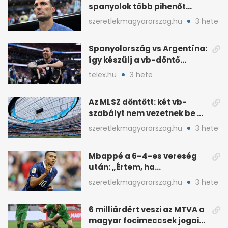
spanyolok több pihenőt
kaptak a vb-döntőre
szeretlekmagyarorszag.hu
3 hete
Spanyolország vs Argentína:
így készülj a vb-döntő
taktikai csatájára
telex.hu
3 hete
Az MLSZ döntött: két vb-
szabályt nem vezetnek be az
NB I-ben
szeretlekmagyarorszag.hu
3 hete
Mbappé a 6–4-es vereség
után: „Értem, ha
pofátlanságnak tűnt”
szeretlekmagyarorszag.hu
3 hete
6 milliárdért veszi az MTVA a
magyar focimeccsek jogait