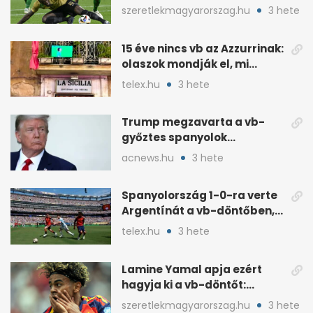
a 2026–27-es idényre
szeretlekmagyarorszag.hu
3 hete
15 éve nincs vb az Azzurrinak:
olaszok mondják el, mi
romlott el
telex.hu
3 hete
Trump megzavarta a vb-
győztes spanyolok
ünneplését a trófeaátadón
acnews.hu
3 hete
Spanyolország 1-0-ra verte
Argentínát a vb-döntőben,
hosszabbításban
telex.hu
3 hete
Lamine Yamal apja ezért
hagyja ki a vb-döntőt:
otthonról szurkol
szeretlekmagyarorszag.hu
3 hete