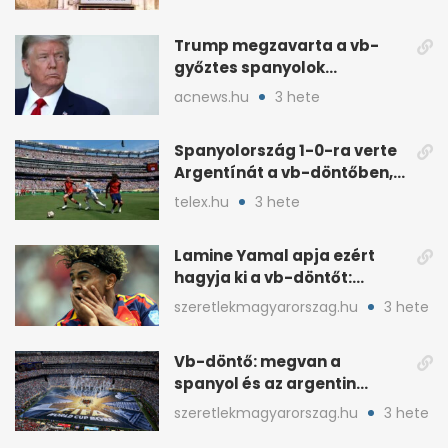
Trump megzavarta a vb-
győztes spanyolok
ünneplését a trófeaátadón
acnews.hu
3 hete
Spanyolország 1-0-ra verte
Argentínát a vb-döntőben,
hosszabbításban
telex.hu
3 hete
Lamine Yamal apja ezért
hagyja ki a vb-döntőt:
otthonról szurkol
szeretlekmagyarorszag.hu
3 hete
Vb-döntő: megvan a
spanyol és az argentin
kezdő, Montiel bekerült
szeretlekmagyarorszag.hu
3 hete