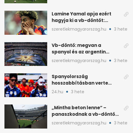
Lamine Yamal apja ezért
hagyja ki a vb-döntőt:
otthonról szurkol
szeretlekmagyarorszag.hu
3 hete
Vb-döntő: megvan a
spanyol és az argentin
kezdő, Montiel bekerült
szeretlekmagyarorszag.hu
3 hete
Spanyolország
hosszabbításban verte
Argentínát: Ferran Torres
24.hu
3 hete
döntött
„Mintha beton lenne” –
panaszkodnak a vb-döntő
MetLife-pályájára
szeretlekmagyarorszag.hu
3 hete