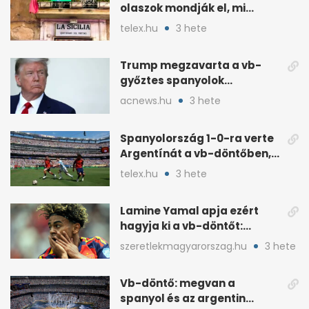
olaszok mondják el, mi
romlott el
telex.hu
3 hete
Trump megzavarta a vb-
győztes spanyolok
ünneplését a trófeaátadón
acnews.hu
3 hete
Spanyolország 1-0-ra verte
Argentínát a vb-döntőben,
hosszabbításban
telex.hu
3 hete
Lamine Yamal apja ezért
hagyja ki a vb-döntőt:
otthonról szurkol
szeretlekmagyarorszag.hu
3 hete
Vb-döntő: megvan a
spanyol és az argentin