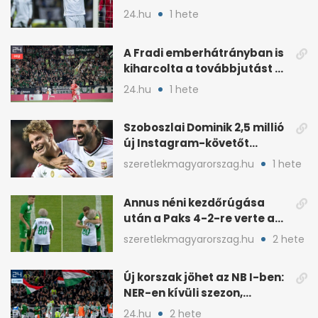
1. rész
24.hu
1 hete
A Fradi emberhátrányban is
kiharcolta a továbbjutást a
Twente ellen
24.hu
1 hete
Szoboszlai Dominik 2,5 millió
új Instagram-követőt
szerzett egy év alatt
szeretlekmagyarorszag.hu
1 hete
Annus néni kezdőrúgása
után a Paks 4-2-re verte a
Fradit
szeretlekmagyarorszag.hu
2 hete
Új korszak jöhet az NB I-ben:
NER-en kívüli szezon,
visszatér az osztályozó
24.hu
2 hete