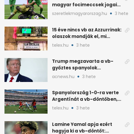
magyar focimeccsek jogait
a 2026–27-es idényre
szeretlekmagyarorszag.hu
3 hete
15 éve nincs vb az Azzurrinak:
olaszok mondják el, mi
romlott el
telex.hu
3 hete
Trump megzavarta a vb-
győztes spanyolok
ünneplését a trófeaátadón
acnews.hu
3 hete
Spanyolország 1-0-ra verte
Argentínát a vb-döntőben,
hosszabbításban
telex.hu
3 hete
Lamine Yamal apja ezért
hagyja ki a vb-döntőt: