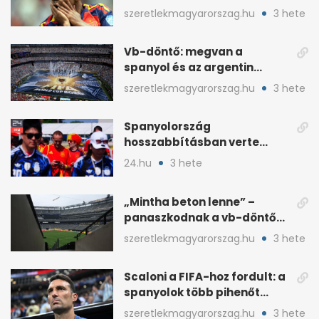
otthonról szurkol
szeretlekmagyarorszag.hu
3 hete
Vb-döntő: megvan a
spanyol és az argentin
kezdő, Montiel bekerült
szeretlekmagyarorszag.hu
3 hete
Spanyolország
hosszabbításban verte
Argentínát: Ferran Torres
24.hu
3 hete
döntött
„Mintha beton lenne” –
panaszkodnak a vb-döntő
MetLife-pályájára
szeretlekmagyarorszag.hu
3 hete
Scaloni a FIFA-hoz fordult: a
spanyolok több pihenőt
kaptak a vb-döntőre
szeretlekmagyarorszag.hu
3 hete