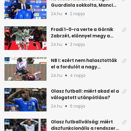
Guardiola sokkolta, Mancini
visszatérése vitát szült
24.hu
2 napja
Fradi 1-0-ra verte a Górnik
Zabrzét, előnnyel megy a
visszavágóra
24.hu
3 napja
NB I: ezért nem halasztották
el a fordulót a nagy
kánikulában
24.hu
4 napja
Olasz futball: miért akad el a
válogatott utánpótlása?
24.hu
6 napja
Olasz futballválság: miért
diszfunkcionális a rendszer?