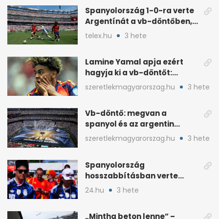
Spanyolország 1-0-ra verte
Argentínát a vb-döntőben,
hosszabbításban
telex.hu
3 hete
Lamine Yamal apja ezért
hagyja ki a vb-döntőt:
otthonról szurkol
szeretlekmagyarorszag.hu
3 hete
Vb-döntő: megvan a
spanyol és az argentin
kezdő, Montiel bekerült
szeretlekmagyarorszag.hu
3 hete
Spanyolország
hosszabbításban verte
Argentínát: Ferran Torres
24.hu
3 hete
döntött
„Mintha beton lenne” –