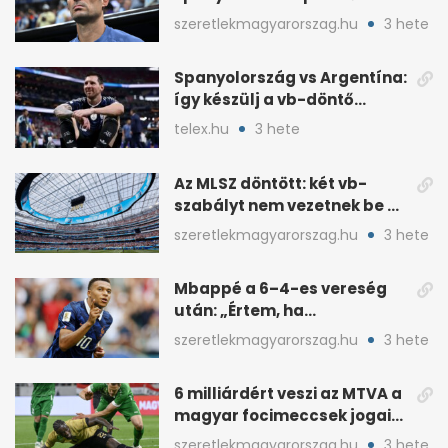
kaptak a vb-döntőre
szeretlekmagyarorszag.hu
3 hete
Spanyolország vs Argentína:
így készülj a vb-döntő
taktikai csatájára
telex.hu
3 hete
Az MLSZ döntött: két vb-
szabályt nem vezetnek be az
NB I-ben
szeretlekmagyarorszag.hu
3 hete
Mbappé a 6–4-es vereség
után: „Értem, ha
pofátlanságnak tűnt”
szeretlekmagyarorszag.hu
3 hete
6 milliárdért veszi az MTVA a
magyar focimeccsek jogait
a 2026–27-es idényre
szeretlekmagyarorszag.hu
3 hete