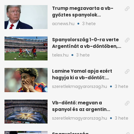
Trump megzavarta a vb-
győztes spanyolok
ünneplését a trófeaátadón
acnews.hu
3 hete
Spanyolország 1-0-ra verte
Argentínát a vb-döntőben,
hosszabbításban
telex.hu
3 hete
Lamine Yamal apja ezért
hagyja ki a vb-döntőt:
otthonról szurkol
szeretlekmagyarorszag.hu
3 hete
Vb-döntő: megvan a
spanyol és az argentin
kezdő, Montiel bekerült
szeretlekmagyarorszag.hu
3 hete