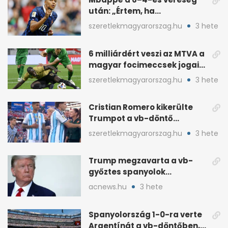
után: „Értem, ha
pofátlanságnak tűnt”
szeretlekmagyarorszag.hu
3 hete
6 milliárdért veszi az MTVA a
magyar focimeccsek jogait
a 2026–27-es idényre
szeretlekmagyarorszag.hu
3 hete
Cristian Romero kikerülte
Trumpot a vb-döntő
díjátadóján
szeretlekmagyarorszag.hu
3 hete
Trump megzavarta a vb-
győztes spanyolok
ünneplését a trófeaátadón
acnews.hu
3 hete
Spanyolország 1-0-ra verte
Argentínát a vb-döntőben,