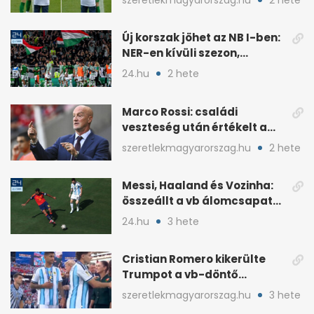
Új korszak jöhet az NB I-ben:
NER-en kívüli szezon,
visszatér az osztályozó
24.hu
2 hete
Marco Rossi: családi
veszteség után értékelt a
vb-t követően
szeretlekmagyarorszag.hu
2 hete
Messi, Haaland és Vozinha:
összeállt a vb álomcsapata
posztonként
24.hu
3 hete
Cristian Romero kikerülte
Trumpot a vb-döntő
díjátadóján
szeretlekmagyarorszag.hu
3 hete