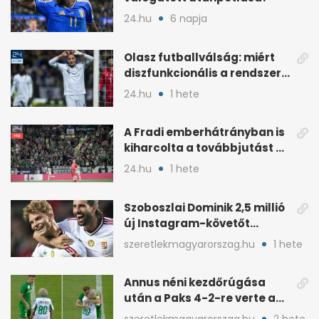
24.hu
6 napja
Olasz futballválság: miért
diszfunkcionális a rendszer?
1. rész
24.hu
1 hete
A Fradi emberhátrányban is
kiharcolta a továbbjutást a
Twente ellen
24.hu
1 hete
Szoboszlai Dominik 2,5 millió
új Instagram-követőt
szerzett egy év alatt
szeretlekmagyarorszag.hu
1 hete
Annus néni kezdőrúgása
után a Paks 4-2-re verte a
Fradit
szeretlekmagyarorszag.hu
2 hete