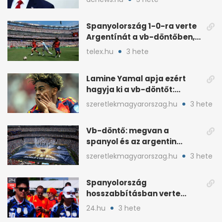
Spanyolország 1-0-ra verte
Argentínát a vb-döntőben,
hosszabbításban
telex.hu
3 hete
Lamine Yamal apja ezért
hagyja ki a vb-döntőt:
otthonról szurkol
szeretlekmagyarorszag.hu
3 hete
Vb-döntő: megvan a
spanyol és az argentin
kezdő, Montiel bekerült
szeretlekmagyarorszag.hu
3 hete
Spanyolország
hosszabbításban verte
Argentínát: Ferran Torres
24.hu
3 hete
döntött