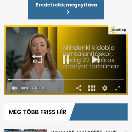
Eredeti cikk megnyitása
0
seconds
of
MÉG TÖBB FRISS HÍR
1
minute,
16
seconds