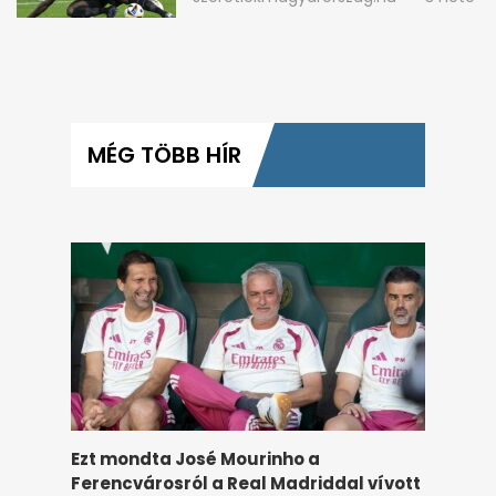
MÉG TÖBB HÍR
Ezt mondta José Mourinho a
Ferencvárosról a Real Madriddal vívott