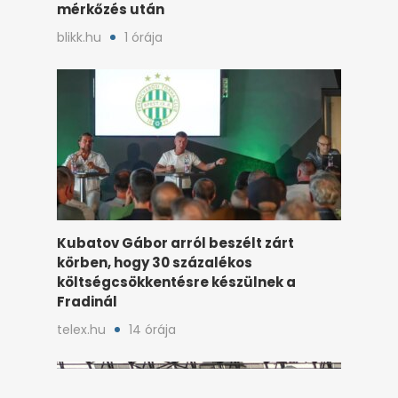
mérkőzés után
blikk.hu
1 órája
Kubatov Gábor arról beszélt zárt
körben, hogy 30 százalékos
költségcsökkentésre készülnek a
Fradinál
telex.hu
14 órája