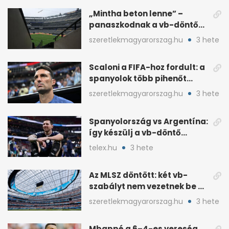
„Mintha beton lenne” –
panaszkodnak a vb-döntő
MetLife-pályájára
szeretlekmagyarorszag.hu
3 hete
Scaloni a FIFA-hoz fordult: a
spanyolok több pihenőt
kaptak a vb-döntőre
szeretlekmagyarorszag.hu
3 hete
Spanyolország vs Argentína:
így készülj a vb-döntő
taktikai csatájára
telex.hu
3 hete
Az MLSZ döntött: két vb-
szabályt nem vezetnek be az
NB I-ben
szeretlekmagyarorszag.hu
3 hete
Mbappé a 6–4-es vereség