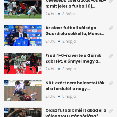
Kevesebb csel a 2026-os vb-
n: mit jelez a futball új
trendje?
24.hu
3 órája
Az olasz futball válsága:
Guardiola sokkolta, Mancini
visszatérése vitát szült
24.hu
2 napja
Fradi 1-0-ra verte a Górnik
Zabrzét, előnnyel megy a
visszavágóra
24.hu
3 napja
NB I: ezért nem halasztották
el a fordulót a nagy
kánikulában
24.hu
5 napja
Olasz futball: miért akad el a
válogatott utánpótlása?