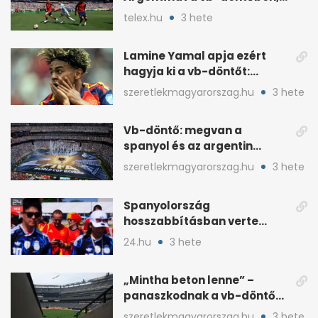
hosszabbításban
telex.hu
3 hete
Lamine Yamal apja ezért
hagyja ki a vb-döntőt:
otthonról szurkol
szeretlekmagyarorszag.hu
3 hete
Vb-döntő: megvan a
spanyol és az argentin
kezdő, Montiel bekerült
szeretlekmagyarorszag.hu
3 hete
Spanyolország
hosszabbításban verte
Argentínát: Ferran Torres
24.hu
3 hete
döntött
„Mintha beton lenne” –
panaszkodnak a vb-döntő
MetLife-pályájára
szeretlekmagyarorszag.hu
3 hete