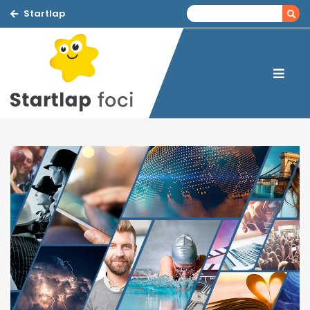
Startlap