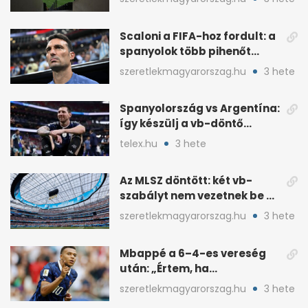
Scaloni a FIFA-hoz fordult: a
spanyolok több pihenőt
kaptak a vb-döntőre
szeretlekmagyarorszag.hu
3 hete
Spanyolország vs Argentína:
így készülj a vb-döntő
taktikai csatájára
telex.hu
3 hete
Az MLSZ döntött: két vb-
szabályt nem vezetnek be az
NB I-ben
szeretlekmagyarorszag.hu
3 hete
Mbappé a 6–4-es vereség
után: „Értem, ha
pofátlanságnak tűnt”
szeretlekmagyarorszag.hu
3 hete