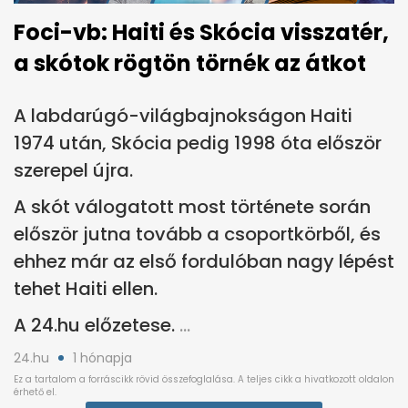
Foci-vb: Haiti és Skócia visszatér,
a skótok rögtön törnék az átkot
A labdarúgó-világbajnokságon Haiti
1974 után, Skócia pedig 1998 óta először
szerepel újra.
A skót válogatott most története során
először jutna tovább a csoportkörből, és
ehhez már az első fordulóban nagy lépést
tehet Haiti ellen.
A 24.hu előzetese.
24.hu
1 hónapja