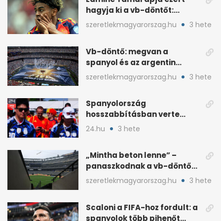
hagyja ki a vb-döntőt:
otthonról szurkol
szeretlekmagyarorszag.hu
3 hete
Vb-döntő: megvan a
spanyol és az argentin
kezdő, Montiel bekerült
szeretlekmagyarorszag.hu
3 hete
Spanyolország
hosszabbításban verte
Argentínát: Ferran Torres
24.hu
3 hete
döntött
„Mintha beton lenne” –
panaszkodnak a vb-döntő
MetLife-pályájára
szeretlekmagyarorszag.hu
3 hete
Scaloni a FIFA-hoz fordult: a
spanyolok több pihenőt