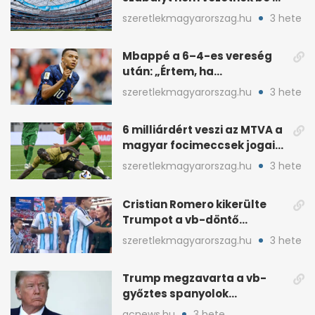
NB I-ben
szeretlekmagyarorszag.hu
3 hete
Mbappé a 6–4-es vereség
után: „Értem, ha
pofátlanságnak tűnt”
szeretlekmagyarorszag.hu
3 hete
6 milliárdért veszi az MTVA a
magyar focimeccsek jogait
a 2026–27-es idényre
szeretlekmagyarorszag.hu
3 hete
Cristian Romero kikerülte
Trumpot a vb-döntő
díjátadóján
szeretlekmagyarorszag.hu
3 hete
Trump megzavarta a vb-
győztes spanyolok
ünneplését a trófeaátadón
acnews.hu
3 hete