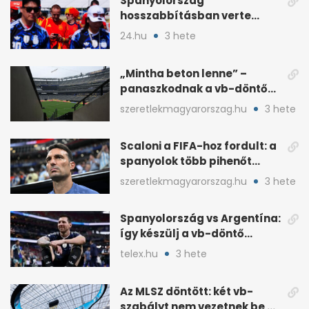
Spanyolország
hosszabbításban verte
Argentínát: Ferran Torres
24.hu
3 hete
döntött
„Mintha beton lenne” –
panaszkodnak a vb-döntő
MetLife-pályájára
szeretlekmagyarorszag.hu
3 hete
Scaloni a FIFA-hoz fordult: a
spanyolok több pihenőt
kaptak a vb-döntőre
szeretlekmagyarorszag.hu
3 hete
Spanyolország vs Argentína:
így készülj a vb-döntő
taktikai csatájára
telex.hu
3 hete
Az MLSZ döntött: két vb-
szabályt nem vezetnek be az