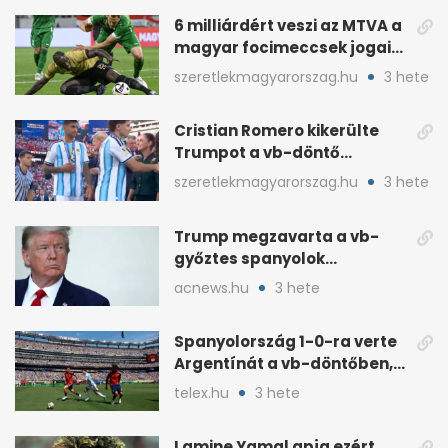
6 milliárdért veszi az MTVA a
magyar focimeccsek jogait
a 2026–27-es idényre
szeretlekmagyarorszag.hu
3 hete
Cristian Romero kikerülte
Trumpot a vb-döntő
díjátadóján
szeretlekmagyarorszag.hu
3 hete
Trump megzavarta a vb-
győztes spanyolok
ünneplését a trófeaátadón
acnews.hu
3 hete
Spanyolország 1-0-ra verte
Argentínát a vb-döntőben,
hosszabbításban
telex.hu
3 hete
Lamine Yamal apja ezért