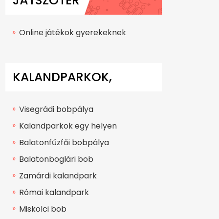
JÁTSZÓTÉR
Online játékok gyerekeknek
KALANDPARKOK,
BOBPÁLYÁK
Visegrádi bobpálya
Kalandparkok egy helyen
Balatonfűzfői bobpálya
Balatonboglári bob
Zamárdi kalandpark
Római kalandpark
Miskolci bob