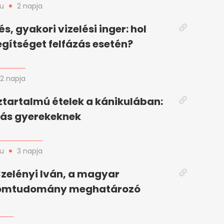
hu
2 napja
s, gyakori vizelési inger: hol
egítséget felfázás esetén?
2 napja
tartalmú ételek a kánikulában:
tás gyerekeknek
hu
3 napja
zelényi Iván, a magyar
lomtudomány meghatározó