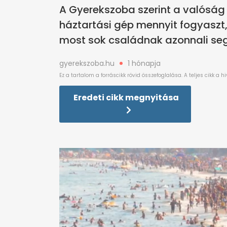
A Gyerekszoba szerint a valóság
háztartási gép mennyit fogyaszt, 
most sok családnak azonnali seg
gyerekszoba.hu
1 hónapja
Eredeti cikk megnyitása