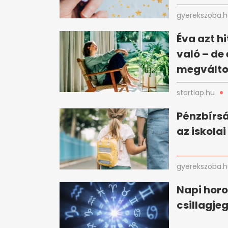
gyerekszoba.
Éva azt h
való – de
megválto
startlap.hu
Pénzbírsá
az iskola
gyerekszoba.
Napi horo
csillagje