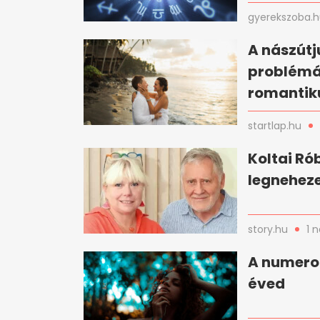
gyerekszoba.
A nászútj
problémá
romantik
startlap.hu
Koltai Ró
legnehez
story.hu
1 
A numeroló
éved