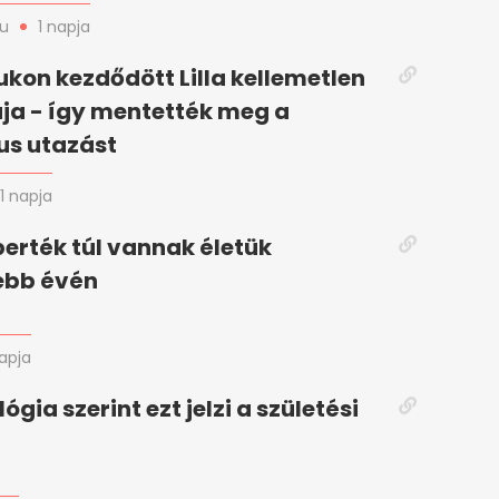
hu
1 napja
ukon kezdődött Lilla kellemetlen
ja - így mentették meg a
us utazást
1 napja
berték túl vannak életük
ebb évén
napja
gia szerint ezt jelzi a születési