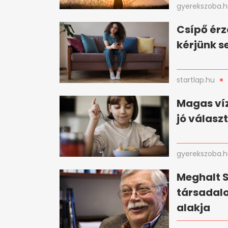
gyerekszoba.
Csípő érzé
kérjünk s
startlap.hu
Magas víz
jó válasz
gyerekszoba.
Meghalt S
társada
alakja