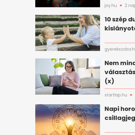
joy.hu
2 na
10 szép d
kislányot
gyerekszoba.
Nem mindi
választás
(x)
startlap.hu
Napi horo
csillagje