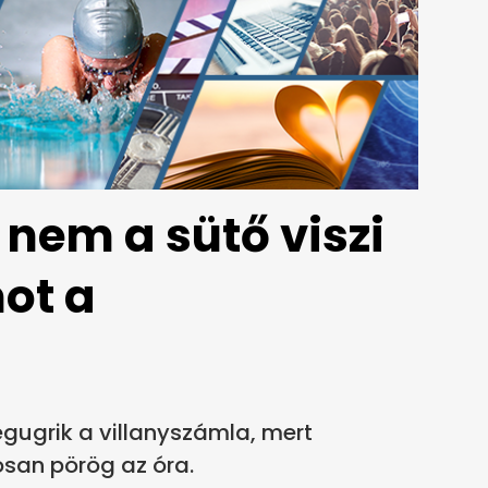
nem a sütő viszi
ot a
gugrik a villanyszámla, mert
san pörög az óra.