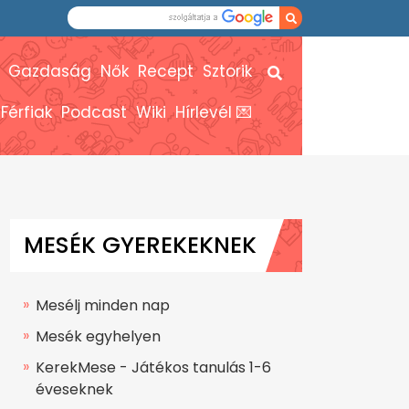
Gazdaság
Nők
Recept
Sztorik
Férfiak
Podcast
Wiki
Hírlevél 💌
MESÉK GYEREKEKNEK
Mesélj minden nap
Mesék egyhelyen
KerekMese - Játékos tanulás 1-6
éveseknek