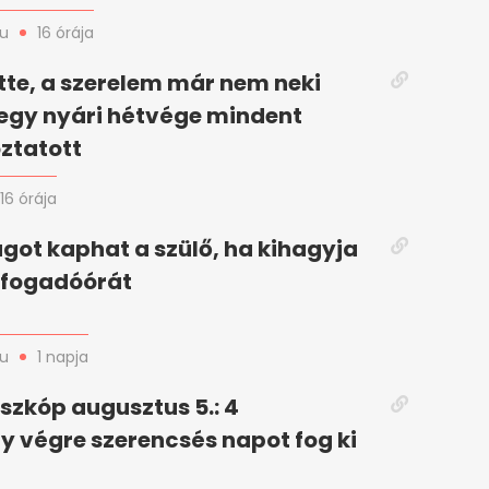
hu
16 órája
itte, a szerelem már nem neki
 egy nyári hétvége mindent
ztatott
16 órája
got kaphat a szülő, ha kihagyja
i fogadóórát
hu
1 napja
szkóp augusztus 5.: 4
gy végre szerencsés napot fog ki