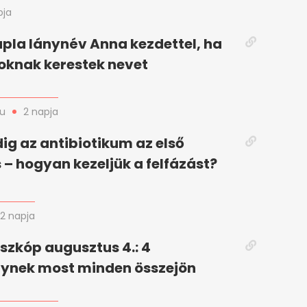
pja
upla lánynév Anna kezdettel, ha
oknak kerestek nevet
hu
2 napja
g az antibiotikum az első
 – hogyan kezeljük a felfázást?
2 napja
szkóp augusztus 4.: 4
gynek most minden összejön