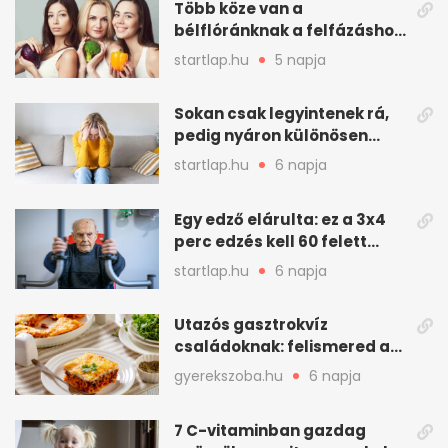
Több köze van a
bélflóránknak a felfázáshoz,
mint hinnénk – Így védhetjük
startlap.hu
5 napja
nyáron a húgyutakat (x)
Sokan csak legyintenek rá,
pedig nyáron különösen
gyakran jelentkezik ez a
startlap.hu
6 napja
kellemetlen betegség
Egy edző elárulta: ez a 3x4
perc edzés kell 60 felett
mindenkinek
startlap.hu
6 napja
Utazós gasztrokvíz
családoknak: felismered az
asadót és társait?
gyerekszoba.hu
6 napja
7 C-vitaminban gazdag