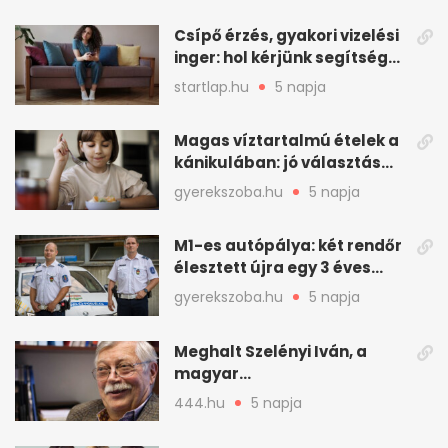
Csípő érzés, gyakori vizelési
inger: hol kérjünk segítséget
felfázás esetén?
startlap.hu
5 napja
Magas víztartalmú ételek a
kánikulában: jó választás
gyerekeknek
gyerekszoba.hu
5 napja
M1-es autópálya: két rendőr
élesztett újra egy 3 éves
kisfiút
gyerekszoba.hu
5 napja
Meghalt Szelényi Iván, a
magyar
társadalomtudomány
444.hu
5 napja
meghatározó alakja