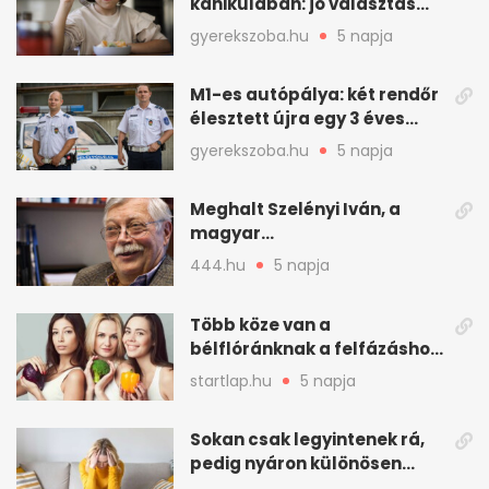
kánikulában: jó választás
gyerekeknek
gyerekszoba.hu
5 napja
M1-es autópálya: két rendőr
élesztett újra egy 3 éves
kisfiút
gyerekszoba.hu
5 napja
Meghalt Szelényi Iván, a
magyar
társadalomtudomány
444.hu
5 napja
meghatározó alakja
Több köze van a
bélflóránknak a felfázáshoz,
mint hinnénk – Így védhetjük
startlap.hu
5 napja
nyáron a húgyutakat (x)
Sokan csak legyintenek rá,
pedig nyáron különösen
gyakran jelentkezik ez a