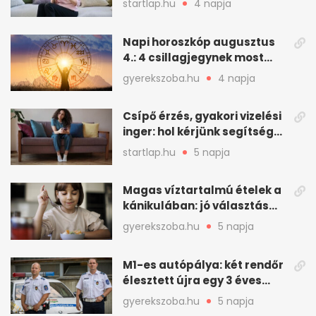
startlap.hu
4 napja
Napi horoszkóp augusztus
4.: 4 csillagjegynek most
minden összejön
gyerekszoba.hu
4 napja
Csípő érzés, gyakori vizelési
inger: hol kérjünk segítséget
felfázás esetén?
startlap.hu
5 napja
Magas víztartalmú ételek a
kánikulában: jó választás
gyerekeknek
gyerekszoba.hu
5 napja
M1-es autópálya: két rendőr
élesztett újra egy 3 éves
kisfiút
gyerekszoba.hu
5 napja