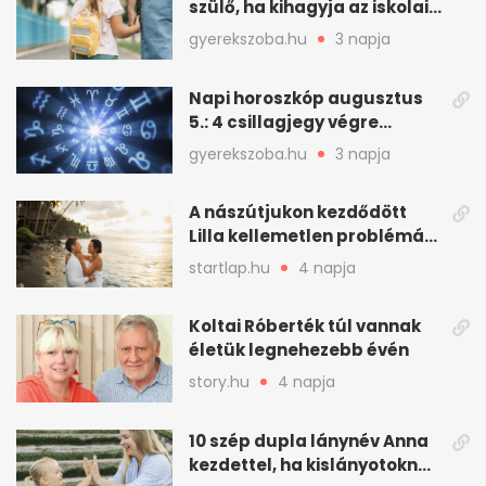
szülő, ha kihagyja az iskolai
fogadóórát
gyerekszoba.hu
3 napja
Napi horoszkóp augusztus
5.: 4 csillagjegy végre
szerencsés napot fog ki
gyerekszoba.hu
3 napja
A nászútjukon kezdődött
Lilla kellemetlen problémája
- így mentették meg a
startlap.hu
4 napja
romantikus utazást
Koltai Róberték túl vannak
életük legnehezebb évén
story.hu
4 napja
10 szép dupla lánynév Anna
kezdettel, ha kislányotoknak