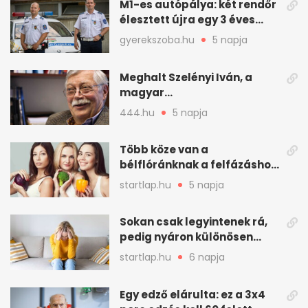
M1-es autópálya: két rendőr
élesztett újra egy 3 éves
kisfiút
gyerekszoba.hu
5 napja
Meghalt Szelényi Iván, a
magyar
társadalomtudomány
444.hu
5 napja
meghatározó alakja
Több köze van a
bélflóránknak a felfázáshoz,
mint hinnénk – Így védhetjük
startlap.hu
5 napja
nyáron a húgyutakat (x)
Sokan csak legyintenek rá,
pedig nyáron különösen
gyakran jelentkezik ez a
startlap.hu
6 napja
kellemetlen betegség
Egy edző elárulta: ez a 3x4