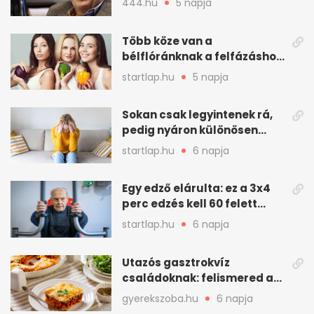
444.hu
5 napja
meghatározó alakja
Több köze van a
bélflóránknak a felfázáshoz,
mint hinnénk – Így védhetjük
startlap.hu
5 napja
nyáron a húgyutakat (x)
Sokan csak legyintenek rá,
pedig nyáron különösen
gyakran jelentkezik ez a
startlap.hu
6 napja
kellemetlen betegség
Egy edző elárulta: ez a 3x4
perc edzés kell 60 felett
mindenkinek
startlap.hu
6 napja
Utazós gasztrokvíz
családoknak: felismered az
asadót és társait?
gyerekszoba.hu
6 napja