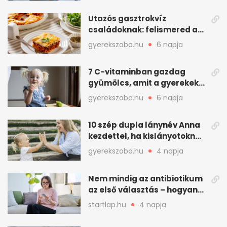
Utazós gasztrokvíz
családoknak: felismered az
asadót és társait?
gyerekszoba.hu
6 napja
7 C-vitaminban gazdag
gyümölcs, amit a gyerekek
is szívesen megesznek
gyerekszoba.hu
6 napja
10 szép dupla lánynév Anna
kezdettel, ha kislányotoknak
kerestek nevet
gyerekszoba.hu
4 napja
Nem mindig az antibiotikum
az első választás – hogyan
kezeljük a felfázást? (x)
startlap.hu
4 napja