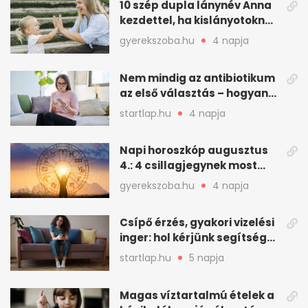
10 szép dupla lánynév Anna
kezdettel, ha kislányotoknak
kerestek nevet
gyerekszoba.hu
4 napja
Nem mindig az antibiotikum
az első választás – hogyan
kezeljük a felfázást? (x)
startlap.hu
4 napja
Napi horoszkóp augusztus
4.: 4 csillagjegynek most
minden összejön
gyerekszoba.hu
4 napja
Csípő érzés, gyakori vizelési
inger: hol kérjünk segítséget
felfázás esetén?
startlap.hu
5 napja
Magas víztartalmú ételek a