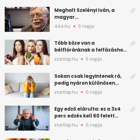
Meghalt Szelényi Iván, a
magyar
társadalomtudomány
444.hu
5 napja
meghatározó alakja
Több köze van a
bélflóránknak a felfázáshoz,
mint hinnénk – Így védhetjük
startlap.hu
5 napja
nyáron a húgyutakat (x)
Sokan csak legyintenek rá,
pedig nyáron különösen
gyakran jelentkezik ez a
startlap.hu
6 napja
kellemetlen betegség
Egy edző elárulta: ez a 3x4
perc edzés kell 60 felett
mindenkinek
startlap.hu
6 napja