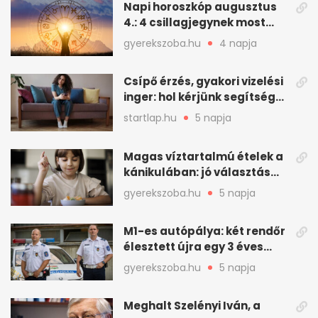
Napi horoszkóp augusztus
4.: 4 csillagjegynek most
minden összejön
gyerekszoba.hu
4 napja
Csípő érzés, gyakori vizelési
inger: hol kérjünk segítséget
felfázás esetén?
startlap.hu
5 napja
Magas víztartalmú ételek a
kánikulában: jó választás
gyerekeknek
gyerekszoba.hu
5 napja
M1-es autópálya: két rendőr
élesztett újra egy 3 éves
kisfiút
gyerekszoba.hu
5 napja
Meghalt Szelényi Iván, a