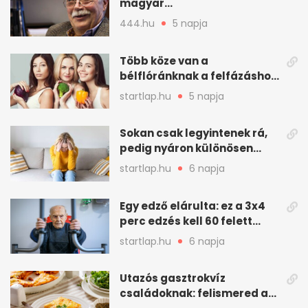
magyar
társadalomtudomány
444.hu
5 napja
meghatározó alakja
Több köze van a
bélflóránknak a felfázáshoz,
mint hinnénk – Így védhetjük
startlap.hu
5 napja
nyáron a húgyutakat (x)
Sokan csak legyintenek rá,
pedig nyáron különösen
gyakran jelentkezik ez a
startlap.hu
6 napja
kellemetlen betegség
Egy edző elárulta: ez a 3x4
perc edzés kell 60 felett
mindenkinek
startlap.hu
6 napja
Utazós gasztrokvíz
családoknak: felismered az