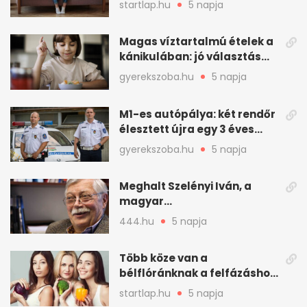
startlap.hu
5 napja
Magas víztartalmú ételek a
kánikulában: jó választás
gyerekeknek
gyerekszoba.hu
5 napja
M1-es autópálya: két rendőr
élesztett újra egy 3 éves
kisfiút
gyerekszoba.hu
5 napja
Meghalt Szelényi Iván, a
magyar
társadalomtudomány
444.hu
5 napja
meghatározó alakja
Több köze van a
bélflóránknak a felfázáshoz,
mint hinnénk – Így védhetjük
startlap.hu
5 napja
nyáron a húgyutakat (x)