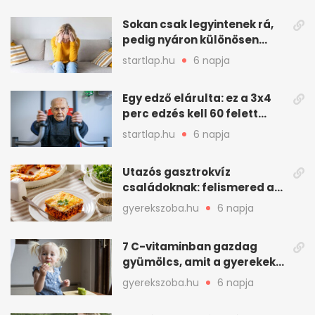
Sokan csak legyintenek rá,
pedig nyáron különösen
gyakran jelentkezik ez a
startlap.hu
6 napja
kellemetlen betegség
Egy edző elárulta: ez a 3x4
perc edzés kell 60 felett
mindenkinek
startlap.hu
6 napja
Utazós gasztrokvíz
családoknak: felismered az
asadót és társait?
gyerekszoba.hu
6 napja
7 C-vitaminban gazdag
gyümölcs, amit a gyerekek
is szívesen megesznek
gyerekszoba.hu
6 napja