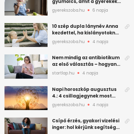
gyümölcs, amit a gyerekek
is szívesen megesznek
gyerekszoba.hu
6 napja
10 szép dupla lánynév Anna
kezdettel, ha kislányotoknak
kerestek nevet
gyerekszoba.hu
4 napja
Nem mindig az antibiotikum
az első választás – hogyan
kezeljük a felfázást? (x)
startlap.hu
4 napja
Napi horoszkóp augusztus
4.: 4 csillagjegynek most
minden összejön
gyerekszoba.hu
4 napja
Csípő érzés, gyakori vizelési
inger: hol kérjünk segítséget
felfázás esetén?