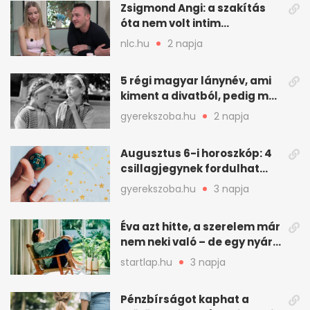
Zsigmond Angi: a szakítás
óta nem volt intim
kapcsolata senkivel
nlc.hu
2 napja
5 régi magyar lánynév, ami
kiment a divatból, pedig ma
is szép
gyerekszoba.hu
2 napja
Augusztus 6-i horoszkóp: 4
csillagjegynek fordulhat
nagyot a nap
gyerekszoba.hu
3 napja
Éva azt hitte, a szerelem már
nem neki való – de egy nyári
hétvége mindent
startlap.hu
3 napja
megváltoztatott
Pénzbírságot kaphat a