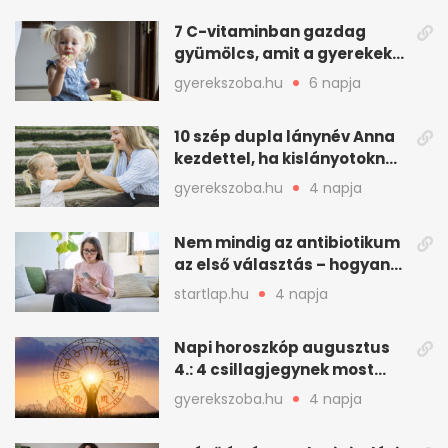
7 C-vitaminban gazdag
gyümölcs, amit a gyerekek
is szívesen megesznek
gyerekszoba.hu
6 napja
10 szép dupla lánynév Anna
kezdettel, ha kislányotoknak
kerestek nevet
gyerekszoba.hu
4 napja
Nem mindig az antibiotikum
az első választás – hogyan
kezeljük a felfázást? (x)
startlap.hu
4 napja
Napi horoszkóp augusztus
4.: 4 csillagjegynek most
minden összejön
gyerekszoba.hu
4 napja