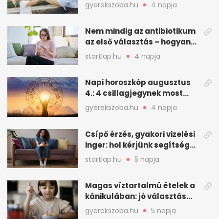
kerestek nevet
gyerekszoba.hu
4 napja
Nem mindig az antibiotikum
az első választás – hogyan
kezeljük a felfázást? (x)
startlap.hu
4 napja
Napi horoszkóp augusztus
4.: 4 csillagjegynek most
minden összejön
gyerekszoba.hu
4 napja
Csípő érzés, gyakori vizelési
inger: hol kérjünk segítséget
felfázás esetén?
startlap.hu
5 napja
Magas víztartalmú ételek a
kánikulában: jó választás
gyerekeknek
gyerekszoba.hu
5 napja