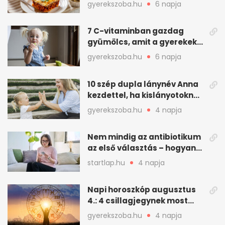
asadót és társait?
gyerekszoba.hu
6 napja
7 C-vitaminban gazdag
gyümölcs, amit a gyerekek
is szívesen megesznek
gyerekszoba.hu
6 napja
10 szép dupla lánynév Anna
kezdettel, ha kislányotoknak
kerestek nevet
gyerekszoba.hu
4 napja
Nem mindig az antibiotikum
az első választás – hogyan
kezeljük a felfázást? (x)
startlap.hu
4 napja
Napi horoszkóp augusztus
4.: 4 csillagjegynek most
minden összejön
gyerekszoba.hu
4 napja