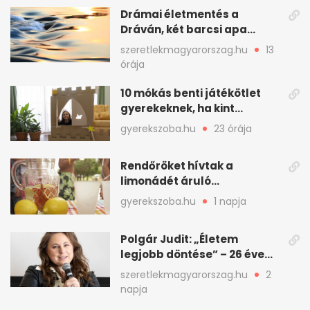
Drámai életmentés a
Dráván, két barcsi apa
ugrott a fuldokló anya és
szeretlekmagyarorszag.hu
13
lánya után
órája
10 mókás benti játékötlet
gyerekeknek, ha kint
elviselhetetlen a hőség
gyerekszoba.hu
23 órája
Rendőröket hívtak a
limonádét áruló
kiskamaszokra zsebpénzért
gyerekszoba.hu
1 napja
Polgár Judit: „Életem
legjobb döntése” – 26 éve
férjével ünnepel
szeretlekmagyarorszag.hu
2
napja