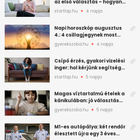
az első választás – hogyan
kezeljük a felfázást? (x)
startlap.hu
4 napja
Napi horoszkóp augusztus
4.: 4 csillagjegynek most
minden összejön
gyerekszoba.hu
4 napja
Csípő érzés, gyakori vizelési
inger: hol kérjünk segítséget
felfázás esetén?
startlap.hu
5 napja
Magas víztartalmú ételek a
kánikulában: jó választás
gyerekeknek
gyerekszoba.hu
5 napja
M1-es autópálya: két rendőr
élesztett újra egy 3 éves