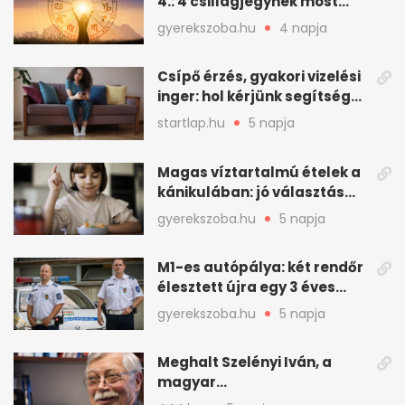
4.: 4 csillagjegynek most
minden összejön
gyerekszoba.hu
4 napja
Csípő érzés, gyakori vizelési
inger: hol kérjünk segítséget
felfázás esetén?
startlap.hu
5 napja
Magas víztartalmú ételek a
kánikulában: jó választás
gyerekeknek
gyerekszoba.hu
5 napja
M1-es autópálya: két rendőr
élesztett újra egy 3 éves
kisfiút
gyerekszoba.hu
5 napja
Meghalt Szelényi Iván, a
magyar
társadalomtudomány