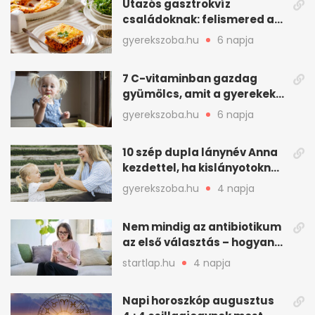
Utazós gasztrokvíz
családoknak: felismered az
asadót és társait?
gyerekszoba.hu
6 napja
7 C-vitaminban gazdag
gyümölcs, amit a gyerekek
is szívesen megesznek
gyerekszoba.hu
6 napja
10 szép dupla lánynév Anna
kezdettel, ha kislányotoknak
kerestek nevet
gyerekszoba.hu
4 napja
Nem mindig az antibiotikum
az első választás – hogyan
kezeljük a felfázást? (x)
startlap.hu
4 napja
Napi horoszkóp augusztus