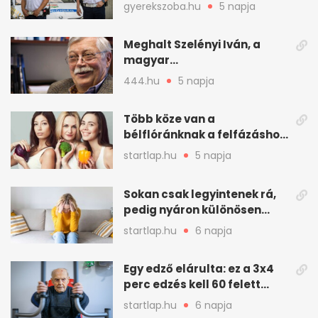
kisfiút
gyerekszoba.hu
5 napja
Meghalt Szelényi Iván, a
magyar
társadalomtudomány
444.hu
5 napja
meghatározó alakja
Több köze van a
bélflóránknak a felfázáshoz,
mint hinnénk – Így védhetjük
startlap.hu
5 napja
nyáron a húgyutakat (x)
Sokan csak legyintenek rá,
pedig nyáron különösen
gyakran jelentkezik ez a
startlap.hu
6 napja
kellemetlen betegség
Egy edző elárulta: ez a 3x4
perc edzés kell 60 felett
mindenkinek
startlap.hu
6 napja