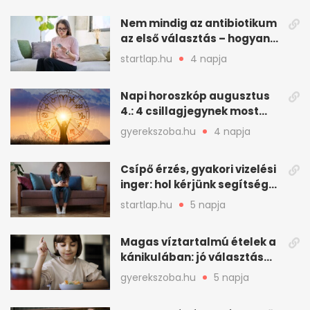
Nem mindig az antibiotikum
az első választás – hogyan
kezeljük a felfázást? (x)
startlap.hu
4 napja
Napi horoszkóp augusztus
4.: 4 csillagjegynek most
minden összejön
gyerekszoba.hu
4 napja
Csípő érzés, gyakori vizelési
inger: hol kérjünk segítséget
felfázás esetén?
startlap.hu
5 napja
Magas víztartalmú ételek a
kánikulában: jó választás
gyerekeknek
gyerekszoba.hu
5 napja