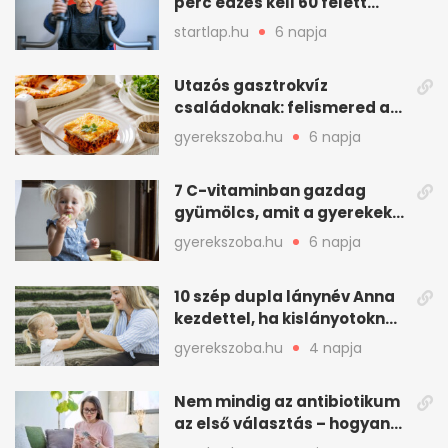
perc edzés kell 60 felett
mindenkinek
startlap.hu
6 napja
Utazós gasztrokvíz
családoknak: felismered az
asadót és társait?
gyerekszoba.hu
6 napja
7 C-vitaminban gazdag
gyümölcs, amit a gyerekek
is szívesen megesznek
gyerekszoba.hu
6 napja
10 szép dupla lánynév Anna
kezdettel, ha kislányotoknak
kerestek nevet
gyerekszoba.hu
4 napja
Nem mindig az antibiotikum
az első választás – hogyan
kezeljük a felfázást? (x)