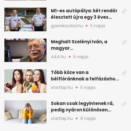
M1-es autópálya: két rendőr
élesztett újra egy 3 éves
kisfiút
gyerekszoba.hu
5 napja
Meghalt Szelényi Iván, a
magyar
társadalomtudomány
444.hu
5 napja
meghatározó alakja
Több köze van a
bélflóránknak a felfázáshoz,
mint hinnénk – Így védhetjük
startlap.hu
5 napja
nyáron a húgyutakat (x)
Sokan csak legyintenek rá,
pedig nyáron különösen
gyakran jelentkezik ez a
startlap.hu
6 napja
kellemetlen betegség