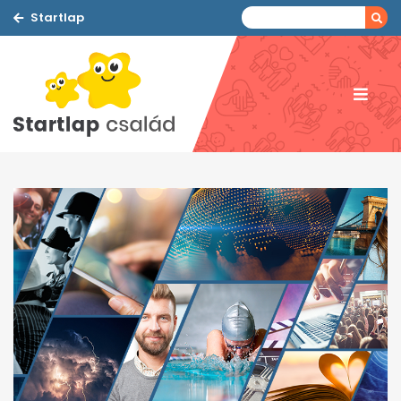
Startlap