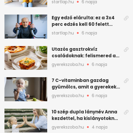
startlap.hu
6 napja
kellemetlen betegség
Egy edző elárulta: ez a 3x4
perc edzés kell 60 felett
mindenkinek
startlap.hu
6 napja
Utazós gasztrokvíz
családoknak: felismered az
asadót és társait?
gyerekszoba.hu
6 napja
7 C-vitaminban gazdag
gyümölcs, amit a gyerekek
is szívesen megesznek
gyerekszoba.hu
6 napja
10 szép dupla lánynév Anna
kezdettel, ha kislányotoknak
kerestek nevet
gyerekszoba.hu
4 napja