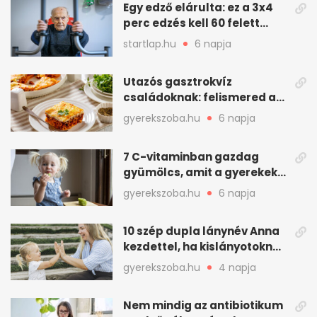
Egy edző elárulta: ez a 3x4
perc edzés kell 60 felett
mindenkinek
startlap.hu
6 napja
Utazós gasztrokvíz
családoknak: felismered az
asadót és társait?
gyerekszoba.hu
6 napja
7 C-vitaminban gazdag
gyümölcs, amit a gyerekek
is szívesen megesznek
gyerekszoba.hu
6 napja
10 szép dupla lánynév Anna
kezdettel, ha kislányotoknak
kerestek nevet
gyerekszoba.hu
4 napja
Nem mindig az antibiotikum