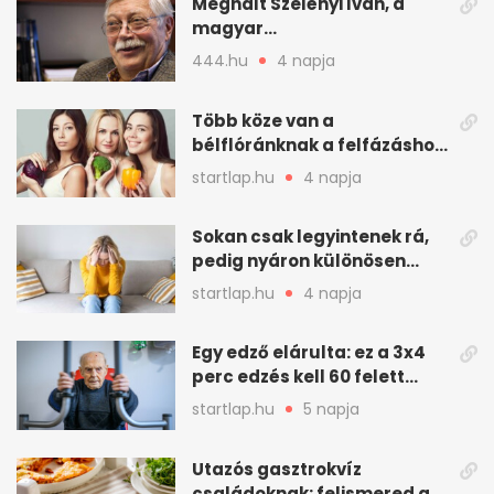
Meghalt Szelényi Iván, a
magyar
társadalomtudomány
444.hu
4 napja
meghatározó alakja
Több köze van a
bélflóránknak a felfázáshoz,
mint hinnénk – Így védhetjük
startlap.hu
4 napja
nyáron a húgyutakat (x)
Sokan csak legyintenek rá,
pedig nyáron különösen
gyakran jelentkezik ez a
startlap.hu
4 napja
kellemetlen betegség
Egy edző elárulta: ez a 3x4
perc edzés kell 60 felett
mindenkinek
startlap.hu
5 napja
Utazós gasztrokvíz
családoknak: felismered az