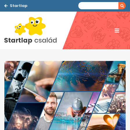
Startlap