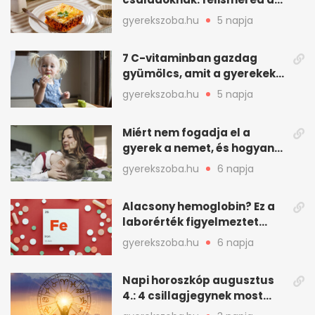
asadót és társait?
gyerekszoba.hu
5 napja
7 C-vitaminban gazdag
gyümölcs, amit a gyerekek
is szívesen megesznek
gyerekszoba.hu
5 napja
Miért nem fogadja el a
gyerek a nemet, és hogyan
mondd ki jól?
gyerekszoba.hu
6 napja
Alacsony hemoglobin? Ez a
laborérték figyelmeztet
vashiányra
gyerekszoba.hu
6 napja
Napi horoszkóp augusztus
4.: 4 csillagjegynek most
minden összejön