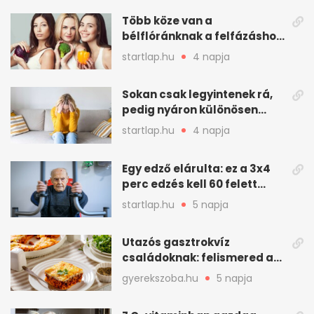
Több köze van a
bélflóránknak a felfázáshoz,
mint hinnénk – Így védhetjük
startlap.hu
4 napja
nyáron a húgyutakat (x)
Sokan csak legyintenek rá,
pedig nyáron különösen
gyakran jelentkezik ez a
startlap.hu
4 napja
kellemetlen betegség
Egy edző elárulta: ez a 3x4
perc edzés kell 60 felett
mindenkinek
startlap.hu
5 napja
Utazós gasztrokvíz
családoknak: felismered az
asadót és társait?
gyerekszoba.hu
5 napja