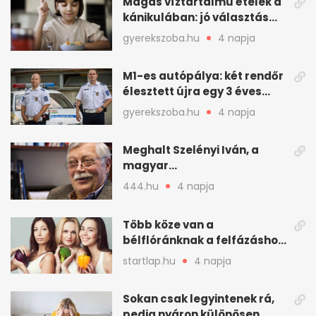
Magas víztartalmú ételek a
kánikulában: jó választás
gyerekeknek
gyerekszoba.hu
4 napja
M1-es autópálya: két rendőr
élesztett újra egy 3 éves
kisfiút
gyerekszoba.hu
4 napja
Meghalt Szelényi Iván, a
magyar
társadalomtudomány
444.hu
4 napja
meghatározó alakja
Több köze van a
bélflóránknak a felfázáshoz,
mint hinnénk – Így védhetjük
startlap.hu
4 napja
nyáron a húgyutakat (x)
Sokan csak legyintenek rá,
pedig nyáron különösen