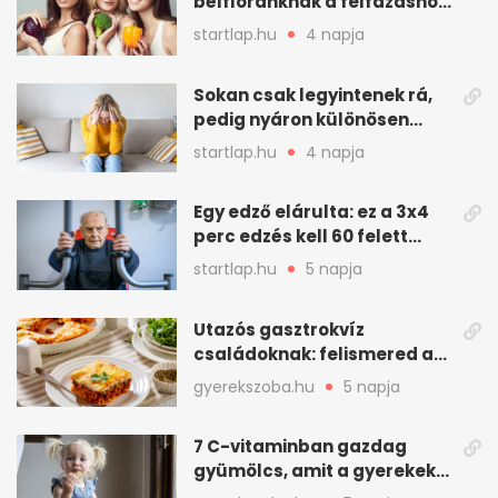
bélflóránknak a felfázáshoz,
mint hinnénk – Így védhetjük
startlap.hu
4 napja
nyáron a húgyutakat (x)
Sokan csak legyintenek rá,
pedig nyáron különösen
gyakran jelentkezik ez a
startlap.hu
4 napja
kellemetlen betegség
Egy edző elárulta: ez a 3x4
perc edzés kell 60 felett
mindenkinek
startlap.hu
5 napja
Utazós gasztrokvíz
családoknak: felismered az
asadót és társait?
gyerekszoba.hu
5 napja
7 C-vitaminban gazdag
gyümölcs, amit a gyerekek
is szívesen megesznek