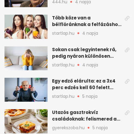
444.hu
4 napja
meghatározó alakja
Több köze van a
bélflóránknak a felfázáshoz,
mint hinnénk – Így védhetjük
startlap.hu
4 napja
nyáron a húgyutakat (x)
Sokan csak legyintenek rá,
pedig nyáron különösen
gyakran jelentkezik ez a
startlap.hu
4 napja
kellemetlen betegség
Egy edző elárulta: ez a 3x4
perc edzés kell 60 felett
mindenkinek
startlap.hu
5 napja
Utazós gasztrokvíz
családoknak: felismered az
asadót és társait?
gyerekszoba.hu
5 napja