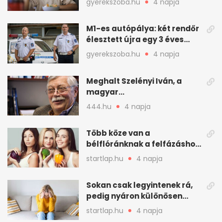
gyerekszoba.hu
4 napja
M1-es autópálya: két rendőr
élesztett újra egy 3 éves
kisfiút
gyerekszoba.hu
4 napja
Meghalt Szelényi Iván, a
magyar
társadalomtudomány
444.hu
4 napja
meghatározó alakja
Több köze van a
bélflóránknak a felfázáshoz,
mint hinnénk – Így védhetjük
startlap.hu
4 napja
nyáron a húgyutakat (x)
Sokan csak legyintenek rá,
pedig nyáron különösen
gyakran jelentkezik ez a
startlap.hu
4 napja
kellemetlen betegség