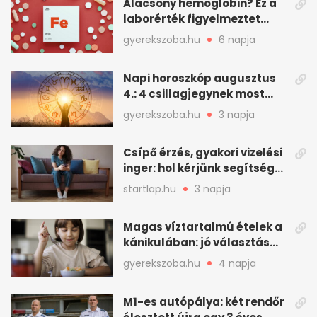
Alacsony hemoglobin? Ez a
laborérték figyelmeztet
vashiányra
gyerekszoba.hu
6 napja
Napi horoszkóp augusztus
4.: 4 csillagjegynek most
minden összejön
gyerekszoba.hu
3 napja
Csípő érzés, gyakori vizelési
inger: hol kérjünk segítséget
felfázás esetén?
startlap.hu
3 napja
Magas víztartalmú ételek a
kánikulában: jó választás
gyerekeknek
gyerekszoba.hu
4 napja
M1-es autópálya: két rendőr