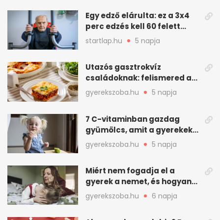
Egy edző elárulta: ez a 3x4
perc edzés kell 60 felett
mindenkinek
startlap.hu
5 napja
Utazós gasztrokvíz
családoknak: felismered az
asadót és társait?
gyerekszoba.hu
5 napja
7 C-vitaminban gazdag
gyümölcs, amit a gyerekek
is szívesen megesznek
gyerekszoba.hu
5 napja
Miért nem fogadja el a
gyerek a nemet, és hogyan
mondd ki jól?
gyerekszoba.hu
6 napja