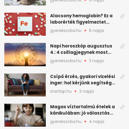
gyerekszoba.hu
6 napja
Alacsony hemoglobin? Ez a
laborérték figyelmeztet
vashiányra
gyerekszoba.hu
6 napja
Napi horoszkóp augusztus
4.: 4 csillagjegynek most
minden összejön
gyerekszoba.hu
3 napja
Csípő érzés, gyakori vizelési
inger: hol kérjünk segítséget
felfázás esetén?
startlap.hu
3 napja
Magas víztartalmú ételek a
kánikulában: jó választás
gyerekeknek
gyerekszoba.hu
4 napja