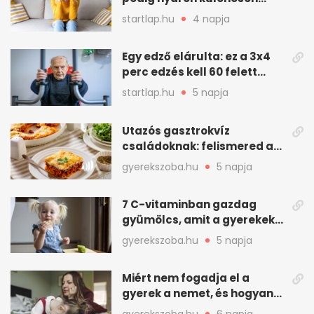
gyakran jelentkezik ez a
startlap.hu
4 napja
kellemetlen betegség
Egy edző elárulta: ez a 3x4
perc edzés kell 60 felett
mindenkinek
startlap.hu
5 napja
Utazós gasztrokvíz
családoknak: felismered az
asadót és társait?
gyerekszoba.hu
5 napja
7 C-vitaminban gazdag
gyümölcs, amit a gyerekek
is szívesen megesznek
gyerekszoba.hu
5 napja
Miért nem fogadja el a
gyerek a nemet, és hogyan
mondd ki jól?