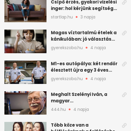
Csípő érzés, gyakori vizelési
inger: hol kérjünk segítséget
felfázás esetén?
startlap.hu
3 napja
Magas víztartalmú ételek a
kánikulában: jó választás
gyerekeknek
gyerekszoba.hu
4 napja
M1-es autópálya: két rendőr
élesztett újra egy 3 éves
kisfiút
gyerekszoba.hu
4 napja
Meghalt Szelényi Iván, a
magyar
társadalomtudomány
444.hu
4 napja
meghatározó alakja
Több köze van a