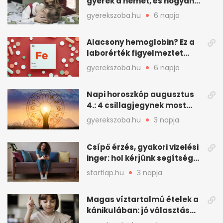
gyerek a nemet, és hogyan
mondd ki jól?
gyerekszoba.hu
6 napja
Alacsony hemoglobin? Ez a
laborérték figyelmeztet
vashiányra
gyerekszoba.hu
6 napja
Napi horoszkóp augusztus
4.: 4 csillagjegynek most
minden összejön
gyerekszoba.hu
3 napja
Csípő érzés, gyakori vizelési
inger: hol kérjünk segítséget
felfázás esetén?
startlap.hu
3 napja
Magas víztartalmú ételek a
kánikulában: jó választás
gyerekeknek