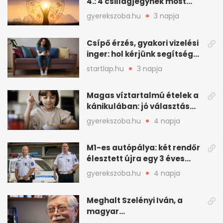
4.: 4 csillagjegynek most
minden összejön
gyerekszoba.hu
3 napja
Csípő érzés, gyakori vizelési
inger: hol kérjünk segítséget
felfázás esetén?
startlap.hu
3 napja
Magas víztartalmú ételek a
kánikulában: jó választás
gyerekeknek
gyerekszoba.hu
4 napja
M1-es autópálya: két rendőr
élesztett újra egy 3 éves
kisfiút
gyerekszoba.hu
4 napja
Meghalt Szelényi Iván, a
magyar
társadalomtudomány