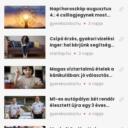
Napi horoszkóp augusztus
4.: 4 csillagjegynek most
minden összejön
gyerekszoba.hu
3 napja
Csípő érzés, gyakori vizelési
inger: hol kérjünk segítséget
felfázás esetén?
startlap.hu
3 napja
Magas víztartalmú ételek a
kánikulában: jó választás
gyerekeknek
gyerekszoba.hu
4 napja
M1-es autópálya: két rendőr
élesztett újra egy 3 éves
kisfiút
gyerekszoba.hu
4 napja