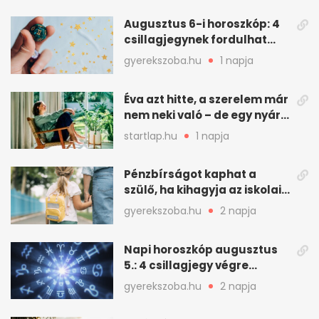
Augusztus 6-i horoszkóp: 4
csillagjegynek fordulhat
nagyot a nap
gyerekszoba.hu
1 napja
Éva azt hitte, a szerelem már
nem neki való – de egy nyári
hétvége mindent
startlap.hu
1 napja
megváltoztatott
Pénzbírságot kaphat a
szülő, ha kihagyja az iskolai
fogadóórát
gyerekszoba.hu
2 napja
Napi horoszkóp augusztus
5.: 4 csillagjegy végre
szerencsés napot fog ki
gyerekszoba.hu
2 napja