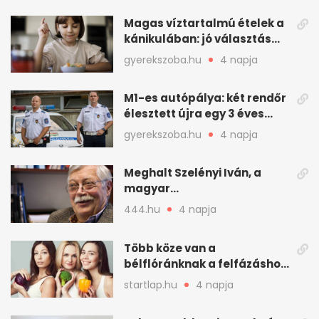
Magas víztartalmú ételek a
kánikulában: jó választás
gyerekeknek
gyerekszoba.hu
4 napja
M1-es autópálya: két rendőr
élesztett újra egy 3 éves
kisfiút
gyerekszoba.hu
4 napja
Meghalt Szelényi Iván, a
magyar
társadalomtudomány
444.hu
4 napja
meghatározó alakja
Több köze van a
bélflóránknak a felfázáshoz,
mint hinnénk – Így védhetjük
startlap.hu
4 napja
nyáron a húgyutakat (x)