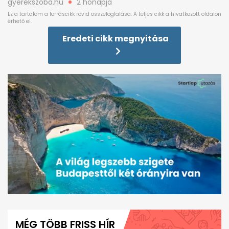
gyerekszoba.hu
2 hónapja
Eredeti cikk megnyitása
0
seconds
of
MÉG TÖBB FRISS HÍR
1