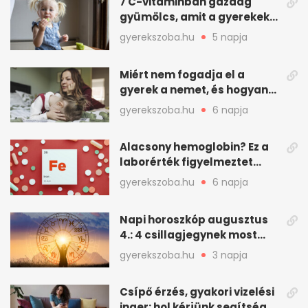
7 C-vitaminban gazdag
gyümölcs, amit a gyerekek
is szívesen megesznek
gyerekszoba.hu
5 napja
Miért nem fogadja el a
gyerek a nemet, és hogyan
mondd ki jól?
gyerekszoba.hu
6 napja
Alacsony hemoglobin? Ez a
laborérték figyelmeztet
vashiányra
gyerekszoba.hu
6 napja
Napi horoszkóp augusztus
4.: 4 csillagjegynek most
minden összejön
gyerekszoba.hu
3 napja
Csípő érzés, gyakori vizelési
inger: hol kérjünk segítséget