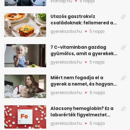
startlap.hu
5 napja
Utazós gasztrokvíz
családoknak: felismered az
asadót és társait?
gyerekszoba.hu
5 napja
7 C-vitaminban gazdag
gyümölcs, amit a gyerekek
is szívesen megesznek
gyerekszoba.hu
5 napja
Miért nem fogadja el a
gyerek a nemet, és hogyan
mondd ki jól?
gyerekszoba.hu
6 napja
Alacsony hemoglobin? Ez a
laborérték figyelmeztet
vashiányra
gyerekszoba.hu
6 napja