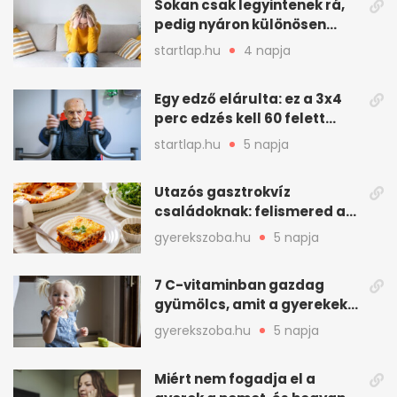
Sokan csak legyintenek rá,
pedig nyáron különösen
gyakran jelentkezik ez a
startlap.hu
4 napja
kellemetlen betegség
Egy edző elárulta: ez a 3x4
perc edzés kell 60 felett
mindenkinek
startlap.hu
5 napja
Utazós gasztrokvíz
családoknak: felismered az
asadót és társait?
gyerekszoba.hu
5 napja
7 C-vitaminban gazdag
gyümölcs, amit a gyerekek
is szívesen megesznek
gyerekszoba.hu
5 napja
Miért nem fogadja el a