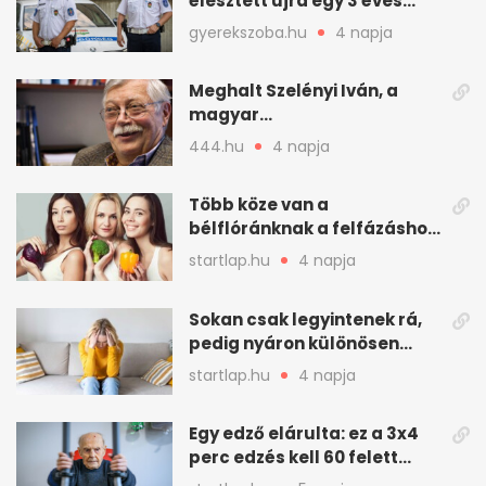
élesztett újra egy 3 éves
kisfiút
gyerekszoba.hu
4 napja
Meghalt Szelényi Iván, a
magyar
társadalomtudomány
444.hu
4 napja
meghatározó alakja
Több köze van a
bélflóránknak a felfázáshoz,
mint hinnénk – Így védhetjük
startlap.hu
4 napja
nyáron a húgyutakat (x)
Sokan csak legyintenek rá,
pedig nyáron különösen
gyakran jelentkezik ez a
startlap.hu
4 napja
kellemetlen betegség
Egy edző elárulta: ez a 3x4
perc edzés kell 60 felett
mindenkinek