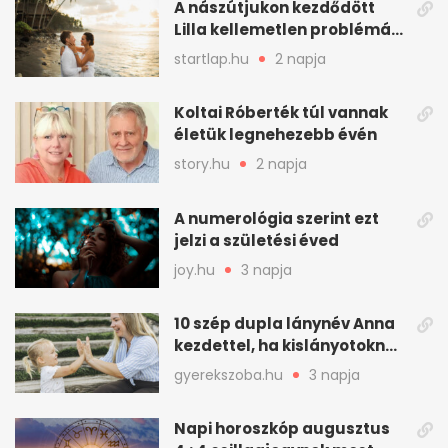
A nászútjukon kezdődött
Lilla kellemetlen problémája
- így mentették meg a
startlap.hu
2 napja
romantikus utazást
Koltai Róberték túl vannak
életük legnehezebb évén
story.hu
2 napja
A numerológia szerint ezt
jelzi a születési éved
joy.hu
3 napja
10 szép dupla lánynév Anna
kezdettel, ha kislányotoknak
kerestek nevet
gyerekszoba.hu
3 napja
Napi horoszkóp augusztus