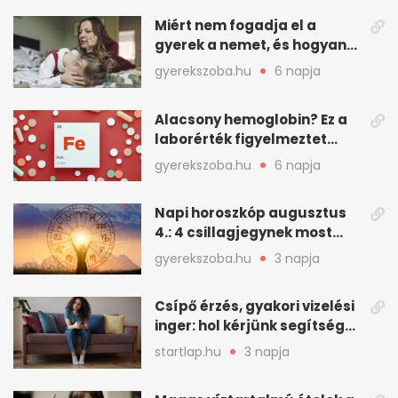
Miért nem fogadja el a
gyerek a nemet, és hogyan
mondd ki jól?
gyerekszoba.hu
6 napja
Alacsony hemoglobin? Ez a
laborérték figyelmeztet
vashiányra
gyerekszoba.hu
6 napja
Napi horoszkóp augusztus
4.: 4 csillagjegynek most
minden összejön
gyerekszoba.hu
3 napja
Csípő érzés, gyakori vizelési
inger: hol kérjünk segítséget
felfázás esetén?
startlap.hu
3 napja