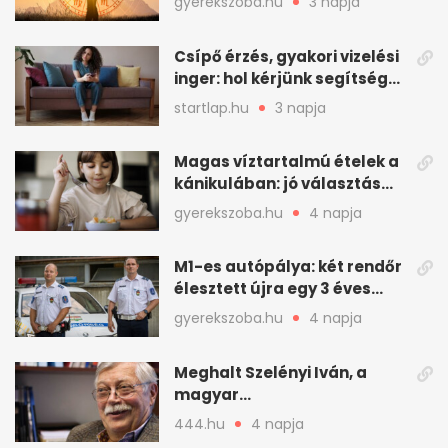
gyerekszoba.hu
3 napja
Csípő érzés, gyakori vizelési
inger: hol kérjünk segítséget
felfázás esetén?
startlap.hu
3 napja
Magas víztartalmú ételek a
kánikulában: jó választás
gyerekeknek
gyerekszoba.hu
4 napja
M1-es autópálya: két rendőr
élesztett újra egy 3 éves
kisfiút
gyerekszoba.hu
4 napja
Meghalt Szelényi Iván, a
magyar
társadalomtudomány
444.hu
4 napja
meghatározó alakja