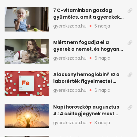
7 C-vitaminban gazdag
gyümölcs, amit a gyerekek
is szívesen megesznek
gyerekszoba.hu
5 napja
Miért nem fogadja el a
gyerek a nemet, és hogyan
mondd ki jól?
gyerekszoba.hu
6 napja
Alacsony hemoglobin? Ez a
laborérték figyelmeztet
vashiányra
gyerekszoba.hu
6 napja
Napi horoszkóp augusztus
4.: 4 csillagjegynek most
minden összejön
gyerekszoba.hu
3 napja