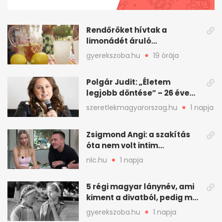
minute,
31
seconds
Rendőröket hívtak a
limonádét áruló
kiskamaszokra zsebpénzért
gyerekszoba.hu
19 órája
Polgár Judit: „Életem
legjobb döntése” – 26 éve
férjével ünnepel
szeretlekmagyarorszag.hu
1 napja
Zsigmond Angi: a szakítás
óta nem volt intim
kapcsolata senkivel
nlc.hu
1 napja
5 régi magyar lánynév, ami
kiment a divatból, pedig ma
is szép
gyerekszoba.hu
1 napja