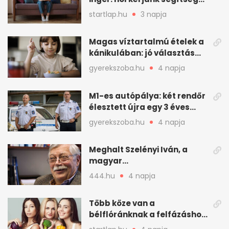
felfázás esetén?
startlap.hu
3 napja
Magas víztartalmú ételek a
kánikulában: jó választás
gyerekeknek
gyerekszoba.hu
4 napja
M1-es autópálya: két rendőr
élesztett újra egy 3 éves
kisfiút
gyerekszoba.hu
4 napja
Meghalt Szelényi Iván, a
magyar
társadalomtudomány
444.hu
4 napja
meghatározó alakja
Több köze van a
bélflóránknak a felfázáshoz,
mint hinnénk – Így védhetjük