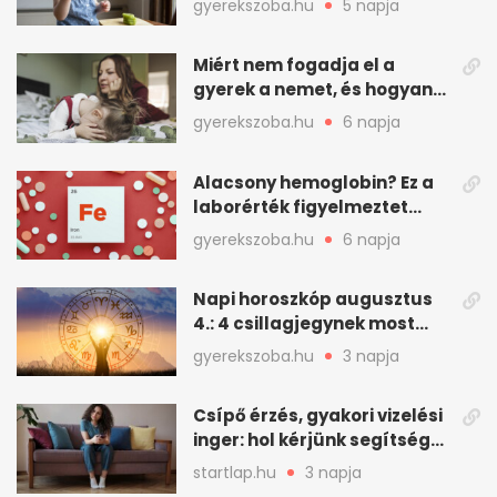
gyerekszoba.hu
5 napja
Miért nem fogadja el a
gyerek a nemet, és hogyan
mondd ki jól?
gyerekszoba.hu
6 napja
Alacsony hemoglobin? Ez a
laborérték figyelmeztet
vashiányra
gyerekszoba.hu
6 napja
Napi horoszkóp augusztus
4.: 4 csillagjegynek most
minden összejön
gyerekszoba.hu
3 napja
Csípő érzés, gyakori vizelési
inger: hol kérjünk segítséget
felfázás esetén?
startlap.hu
3 napja