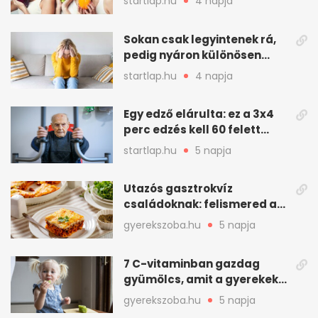
startlap.hu
4 napja
nyáron a húgyutakat (x)
Sokan csak legyintenek rá,
pedig nyáron különösen
gyakran jelentkezik ez a
startlap.hu
4 napja
kellemetlen betegség
Egy edző elárulta: ez a 3x4
perc edzés kell 60 felett
mindenkinek
startlap.hu
5 napja
Utazós gasztrokvíz
családoknak: felismered az
asadót és társait?
gyerekszoba.hu
5 napja
7 C-vitaminban gazdag
gyümölcs, amit a gyerekek
is szívesen megesznek
gyerekszoba.hu
5 napja