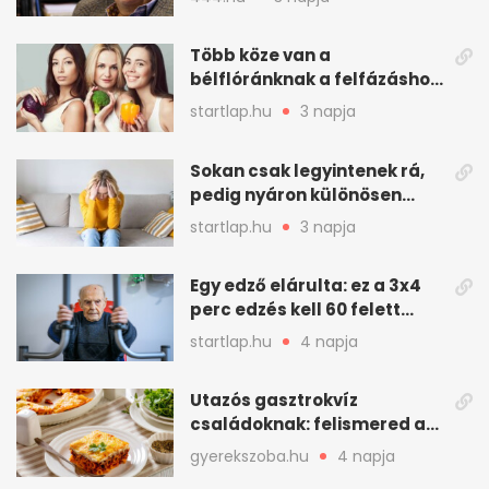
meghatározó alakja
Több köze van a
bélflóránknak a felfázáshoz,
mint hinnénk – Így védhetjük
startlap.hu
3 napja
nyáron a húgyutakat (x)
Sokan csak legyintenek rá,
pedig nyáron különösen
gyakran jelentkezik ez a
startlap.hu
3 napja
kellemetlen betegség
Egy edző elárulta: ez a 3x4
perc edzés kell 60 felett
mindenkinek
startlap.hu
4 napja
Utazós gasztrokvíz
családoknak: felismered az
asadót és társait?
gyerekszoba.hu
4 napja