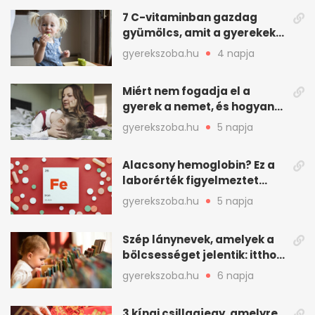
7 C-vitaminban gazdag
gyümölcs, amit a gyerekek
is szívesen megesznek
gyerekszoba.hu
4 napja
Miért nem fogadja el a
gyerek a nemet, és hogyan
mondd ki jól?
gyerekszoba.hu
5 napja
Alacsony hemoglobin? Ez a
laborérték figyelmeztet
vashiányra
gyerekszoba.hu
5 napja
Szép lánynevek, amelyek a
bölcsességet jelentik: itthon
is adhatók
gyerekszoba.hu
6 napja
3 kínai csillagjegy, amelyre