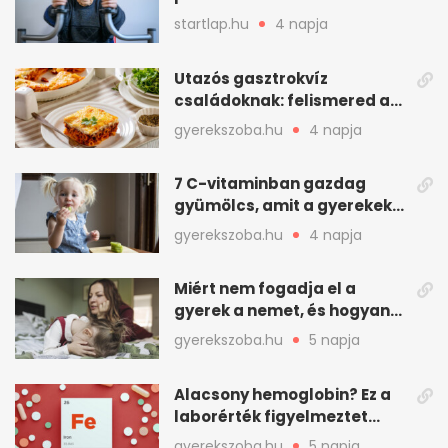
mindenkinek
startlap.hu
4 napja
Utazós gasztrokvíz
családoknak: felismered az
asadót és társait?
gyerekszoba.hu
4 napja
7 C-vitaminban gazdag
gyümölcs, amit a gyerekek
is szívesen megesznek
gyerekszoba.hu
4 napja
Miért nem fogadja el a
gyerek a nemet, és hogyan
mondd ki jól?
gyerekszoba.hu
5 napja
Alacsony hemoglobin? Ez a
laborérték figyelmeztet
vashiányra
gyerekszoba.hu
5 napja