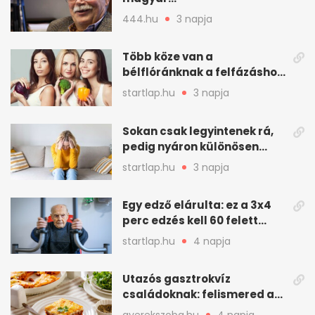
társadalomtudomány
444.hu
3 napja
meghatározó alakja
Több köze van a
bélflóránknak a felfázáshoz,
mint hinnénk – Így védhetjük
startlap.hu
3 napja
nyáron a húgyutakat (x)
Sokan csak legyintenek rá,
pedig nyáron különösen
gyakran jelentkezik ez a
startlap.hu
3 napja
kellemetlen betegség
Egy edző elárulta: ez a 3x4
perc edzés kell 60 felett
mindenkinek
startlap.hu
4 napja
Utazós gasztrokvíz
családoknak: felismered az
asadót és társait?