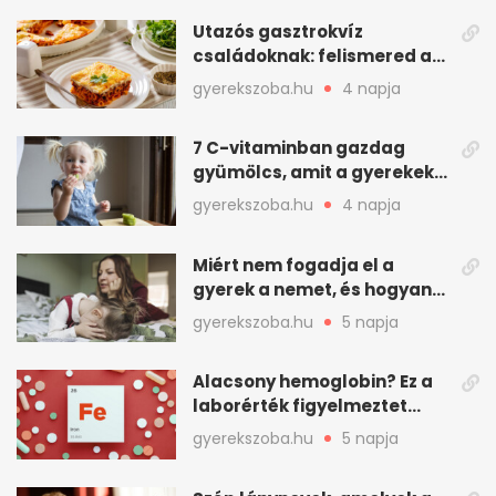
Utazós gasztrokvíz
családoknak: felismered az
asadót és társait?
gyerekszoba.hu
4 napja
7 C-vitaminban gazdag
gyümölcs, amit a gyerekek
is szívesen megesznek
gyerekszoba.hu
4 napja
Miért nem fogadja el a
gyerek a nemet, és hogyan
mondd ki jól?
gyerekszoba.hu
5 napja
Alacsony hemoglobin? Ez a
laborérték figyelmeztet
vashiányra
gyerekszoba.hu
5 napja