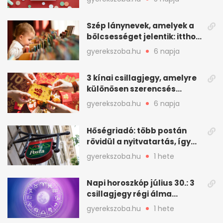
Szép lánynevek, amelyek a
bölcsességet jelentik: itthon
is adhatók
gyerekszoba.hu
6 napja
3 kínai csillagjegy, amelyre
különösen szerencsés
augusztus vár
gyerekszoba.hu
6 napja
Hőségriadó: több postán
rövidül a nyitvatartás, így
intézkedik a Magyar Posta
gyerekszoba.hu
1 hete
Napi horoszkóp július 30.: 3
csillagjegy régi álma
teljesülhet
gyerekszoba.hu
1 hete