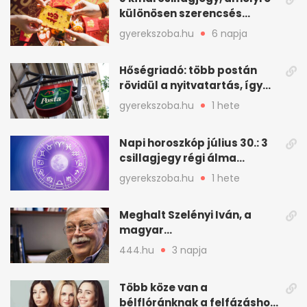
különösen szerencsés
augusztus vár
gyerekszoba.hu
6 napja
Hőségriadó: több postán
rövidül a nyitvatartás, így
intézkedik a Magyar Posta
gyerekszoba.hu
1 hete
Napi horoszkóp július 30.: 3
csillagjegy régi álma
teljesülhet
gyerekszoba.hu
1 hete
Meghalt Szelényi Iván, a
magyar
társadalomtudomány
444.hu
3 napja
meghatározó alakja
Több köze van a
bélflóránknak a felfázáshoz,