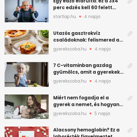
Egy edző elárulta: ez a 3x4
perc edzés kell 60 felett
mindenkinek
startlap.hu
4 napja
Utazós gasztrokvíz
családoknak: felismered az
asadót és társait?
gyerekszoba.hu
4 napja
7 C-vitaminban gazdag
gyümölcs, amit a gyerekek
is szívesen megesznek
gyerekszoba.hu
4 napja
Miért nem fogadja el a
gyerek a nemet, és hogyan
mondd ki jól?
gyerekszoba.hu
5 napja
Alacsony hemoglobin? Ez a
laborérték figyelmeztet