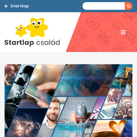
Startlap