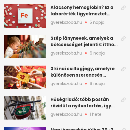
Alacsony hemoglobin? Ez a
laborérték figyelmeztet
vashiányra
gyerekszoba.hu
5 napja
Szép lánynevek, amelyek a
bölcsességet jelentik: itthon
is adhatók
gyerekszoba.hu
6 napja
3 kínai csillagjegy, amelyre
különösen szerencsés
augusztus vár
gyerekszoba.hu
6 napja
Hőségriadó: több postán
rövidül a nyitvatartás, így
intézkedik a Magyar Posta
gyerekszoba.hu
1 hete
Napi horoszkóp július 30.: 3