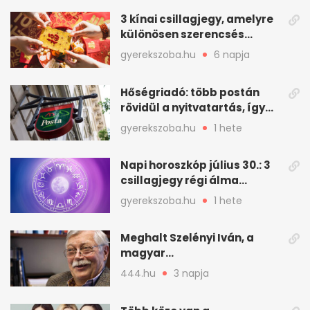
3 kínai csillagjegy, amelyre
különösen szerencsés
augusztus vár
gyerekszoba.hu
6 napja
Hőségriadó: több postán
rövidül a nyitvatartás, így
intézkedik a Magyar Posta
gyerekszoba.hu
1 hete
Napi horoszkóp július 30.: 3
csillagjegy régi álma
teljesülhet
gyerekszoba.hu
1 hete
Meghalt Szelényi Iván, a
magyar
társadalomtudomány
444.hu
3 napja
meghatározó alakja