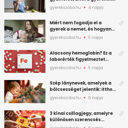
is szívesen megesznek
gyerekszoba.hu
4 napja
Miért nem fogadja el a
gyerek a nemet, és hogyan
mondd ki jól?
gyerekszoba.hu
5 napja
Alacsony hemoglobin? Ez a
laborérték figyelmeztet
vashiányra
gyerekszoba.hu
5 napja
Szép lánynevek, amelyek a
bölcsességet jelentik: itthon
is adhatók
gyerekszoba.hu
6 napja
3 kínai csillagjegy, amelyre
különösen szerencsés
augusztus vár
gyerekszoba.hu
6 napja