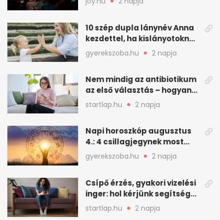
joy.hu
2 napja
10 szép dupla lánynév Anna
kezdettel, ha kislányotoknak
kerestek nevet
gyerekszoba.hu
2 napja
Nem mindig az antibiotikum
az első választás – hogyan
kezeljük a felfázást? (x)
startlap.hu
2 napja
Napi horoszkóp augusztus
4.: 4 csillagjegynek most
minden összejön
gyerekszoba.hu
2 napja
Csípő érzés, gyakori vizelési
inger: hol kérjünk segítséget
felfázás esetén?
startlap.hu
2 napja