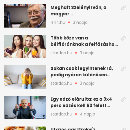
Meghalt Szelényi Iván, a
magyar
társadalomtudomány
444.hu
3 napja
meghatározó alakja
Több köze van a
bélflóránknak a felfázáshoz,
mint hinnénk – Így védhetjük
startlap.hu
3 napja
nyáron a húgyutakat (x)
Sokan csak legyintenek rá,
pedig nyáron különösen
gyakran jelentkezik ez a
startlap.hu
3 napja
kellemetlen betegség
Egy edző elárulta: ez a 3x4
perc edzés kell 60 felett
mindenkinek
startlap.hu
4 napja
Utazós gasztrokvíz