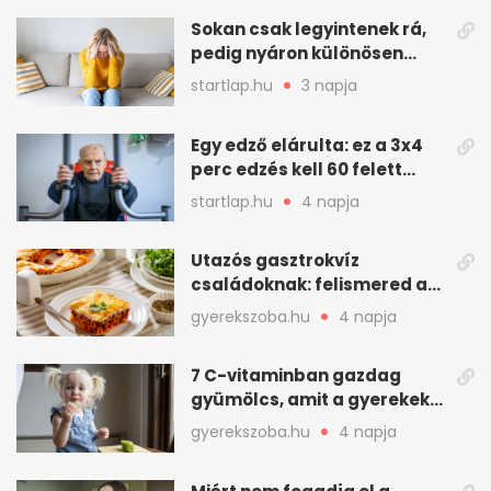
Sokan csak legyintenek rá,
pedig nyáron különösen
gyakran jelentkezik ez a
startlap.hu
3 napja
kellemetlen betegség
Egy edző elárulta: ez a 3x4
perc edzés kell 60 felett
mindenkinek
startlap.hu
4 napja
Utazós gasztrokvíz
családoknak: felismered az
asadót és társait?
gyerekszoba.hu
4 napja
7 C-vitaminban gazdag
gyümölcs, amit a gyerekek
is szívesen megesznek
gyerekszoba.hu
4 napja