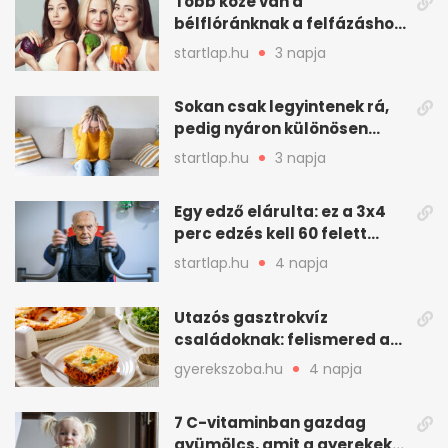
Több köze van a
bélflóránknak a felfázáshoz,
mint hinnénk – Így védhetjük
startlap.hu
3 napja
nyáron a húgyutakat (x)
Sokan csak legyintenek rá,
pedig nyáron különösen
gyakran jelentkezik ez a
startlap.hu
3 napja
kellemetlen betegség
Egy edző elárulta: ez a 3x4
perc edzés kell 60 felett
mindenkinek
startlap.hu
4 napja
Utazós gasztrokvíz
családoknak: felismered az
asadót és társait?
gyerekszoba.hu
4 napja
7 C-vitaminban gazdag
gyümölcs, amit a gyerekek