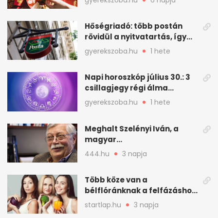
Hőségriadó: több postán
rövidül a nyitvatartás, így
intézkedik a Magyar Posta
gyerekszoba.hu
1 hete
Napi horoszkóp július 30.: 3
csillagjegy régi álma
teljesülhet
gyerekszoba.hu
1 hete
Meghalt Szelényi Iván, a
magyar
társadalomtudomány
444.hu
3 napja
meghatározó alakja
Több köze van a
bélflóránknak a felfázáshoz,
mint hinnénk – Így védhetjük
startlap.hu
3 napja
nyáron a húgyutakat (x)