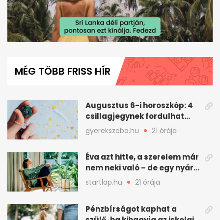
0
of
1
MÉG TÖBB FRISS HÍR
minute,
47
seconds
Augusztus 6-i horoszkóp: 4
csillagjegynek fordulhat
nagyot a nap
gyerekszoba.hu
21 órája
Éva azt hitte, a szerelem már
nem neki való – de egy nyári
hétvége mindent
startlap.hu
21 órája
megváltoztatott
Pénzbírságot kaphat a
szülő, ha kihagyja az iskolai