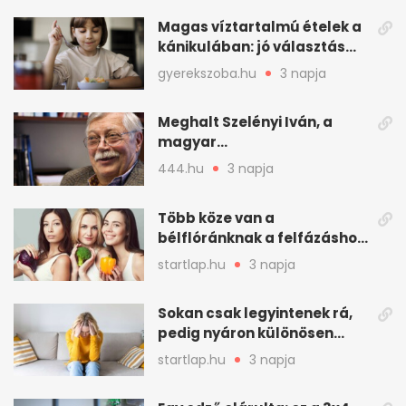
Magas víztartalmú ételek a
kánikulában: jó választás
gyerekeknek
gyerekszoba.hu
3 napja
Meghalt Szelényi Iván, a
magyar
társadalomtudomány
444.hu
3 napja
meghatározó alakja
Több köze van a
bélflóránknak a felfázáshoz,
mint hinnénk – Így védhetjük
startlap.hu
3 napja
nyáron a húgyutakat (x)
Sokan csak legyintenek rá,
pedig nyáron különösen
gyakran jelentkezik ez a
startlap.hu
3 napja
kellemetlen betegség