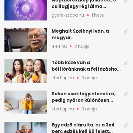
csillagjegy régi álma
teljesülhet
gyerekszoba.hu
1 hete
Meghalt Szelényi Iván, a
magyar
társadalomtudomány
444.hu
3 napja
meghatározó alakja
Több köze van a
bélflóránknak a felfázáshoz,
mint hinnénk – Így védhetjük
startlap.hu
3 napja
nyáron a húgyutakat (x)
Sokan csak legyintenek rá,
pedig nyáron különösen
gyakran jelentkezik ez a
startlap.hu
3 napja
kellemetlen betegség
Egy edző elárulta: ez a 3x4
perc edzés kell 60 felett