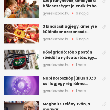
Szép lánynevek, amelyek a
bölcsességet jelentik: itthon
is adhatók
gyerekszoba.hu
6 napja
3 kínai csillagjegy, amelyre
különösen szerencsés
augusztus vár
gyerekszoba.hu
6 napja
Hőségriadó: több postán
rövidül a nyitvatartás, így
intézkedik a Magyar Posta
gyerekszoba.hu
1 hete
Napi horoszkóp július 30.: 3
csillagjegy régi álma
teljesülhet
gyerekszoba.hu
1 hete
Meghalt Szelényi Iván, a
magyar