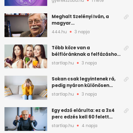
gyerekszoba.hu
1 hete
Meghalt Szelényi Iván, a
magyar
társadalomtudomány
444.hu
3 napja
meghatározó alakja
Több köze van a
bélflóránknak a felfázáshoz,
mint hinnénk – Így védhetjük
startlap.hu
3 napja
nyáron a húgyutakat (x)
Sokan csak legyintenek rá,
pedig nyáron különösen
gyakran jelentkezik ez a
startlap.hu
3 napja
kellemetlen betegség
Egy edző elárulta: ez a 3x4
perc edzés kell 60 felett
mindenkinek
startlap.hu
4 napja