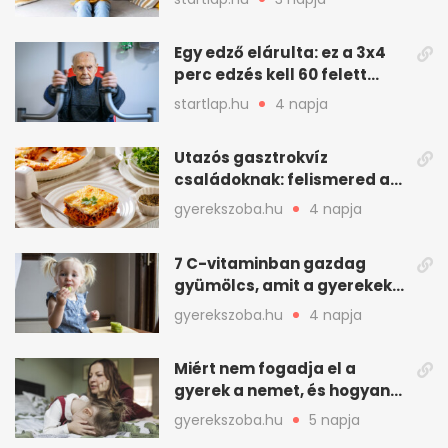
kellemetlen betegség
Egy edző elárulta: ez a 3x4
perc edzés kell 60 felett
mindenkinek
startlap.hu
4 napja
Utazós gasztrokvíz
családoknak: felismered az
asadót és társait?
gyerekszoba.hu
4 napja
7 C-vitaminban gazdag
gyümölcs, amit a gyerekek
is szívesen megesznek
gyerekszoba.hu
4 napja
Miért nem fogadja el a
gyerek a nemet, és hogyan
mondd ki jól?
gyerekszoba.hu
5 napja