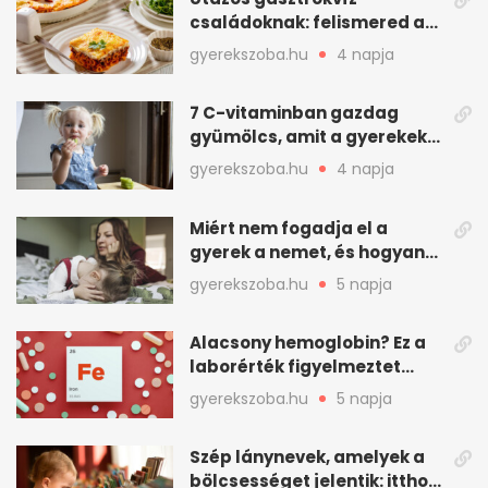
családoknak: felismered az
asadót és társait?
gyerekszoba.hu
4 napja
7 C-vitaminban gazdag
gyümölcs, amit a gyerekek
is szívesen megesznek
gyerekszoba.hu
4 napja
Miért nem fogadja el a
gyerek a nemet, és hogyan
mondd ki jól?
gyerekszoba.hu
5 napja
Alacsony hemoglobin? Ez a
laborérték figyelmeztet
vashiányra
gyerekszoba.hu
5 napja
Szép lánynevek, amelyek a
bölcsességet jelentik: itthon