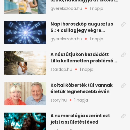
fogadóórát
gyerekszoba.hu
1 napja
Napi horoszkóp augusztus
5.: 4 csillagjegy végre
szerencsés napot fog ki
gyerekszoba.hu
1 napja
A nászútjukon kezdődött
Lilla kellemetlen problémája
- így mentették meg a
startlap.hu
1 napja
romantikus utazást
Koltai Róberték túl vannak
életük legnehezebb évén
story.hu
1 napja
A numerológia szerint ezt
jelzi a születési éved