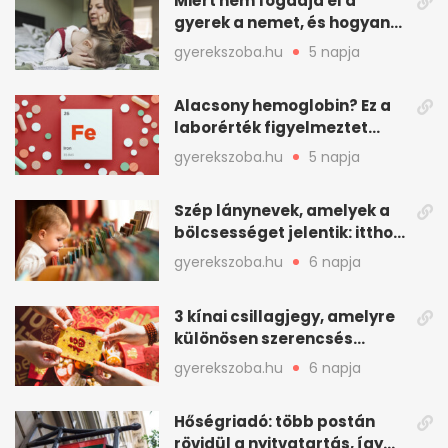
Miért nem fogadja el a
gyerek a nemet, és hogyan
mondd ki jól?
gyerekszoba.hu
5 napja
Alacsony hemoglobin? Ez a
laborérték figyelmeztet
vashiányra
gyerekszoba.hu
5 napja
Szép lánynevek, amelyek a
bölcsességet jelentik: itthon
is adhatók
gyerekszoba.hu
6 napja
3 kínai csillagjegy, amelyre
különösen szerencsés
augusztus vár
gyerekszoba.hu
6 napja
Hőségriadó: több postán
rövidül a nyitvatartás, így