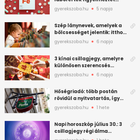
vashiányra
gyerekszoba.hu
5 napja
Szép lánynevek, amelyek a
bölcsességet jelentik: itthon
is adhatók
gyerekszoba.hu
6 napja
3 kínai csillagjegy, amelyre
különösen szerencsés
augusztus vár
gyerekszoba.hu
6 napja
Hőségriadó: több postán
rövidül a nyitvatartás, így
intézkedik a Magyar Posta
gyerekszoba.hu
1 hete
Napi horoszkóp július 30.: 3
csillagjegy régi álma
teljesülhet