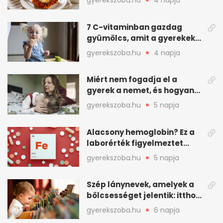
gyerekszoba.hu
4 napja
7 C-vitaminban gazdag
gyümölcs, amit a gyerekek
is szívesen megesznek
gyerekszoba.hu
4 napja
Miért nem fogadja el a
gyerek a nemet, és hogyan
mondd ki jól?
gyerekszoba.hu
5 napja
Alacsony hemoglobin? Ez a
laborérték figyelmeztet
vashiányra
gyerekszoba.hu
5 napja
Szép lánynevek, amelyek a
bölcsességet jelentik: itthon
is adhatók
gyerekszoba.hu
6 napja