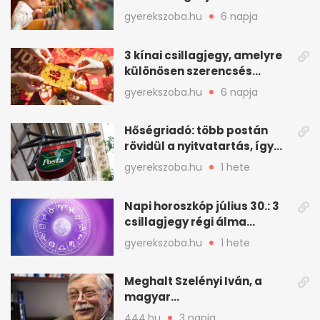
is adhatók
gyerekszoba.hu
6 napja
3 kínai csillagjegy, amelyre
különösen szerencsés
augusztus vár
gyerekszoba.hu
6 napja
Hőségriadó: több postán
rövidül a nyitvatartás, így
intézkedik a Magyar Posta
gyerekszoba.hu
1 hete
Napi horoszkóp július 30.: 3
csillagjegy régi álma
teljesülhet
gyerekszoba.hu
1 hete
Meghalt Szelényi Iván, a
magyar
társadalomtudomány
444.hu
3 napja