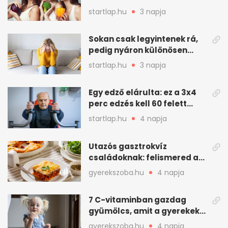
mint hinnénk – Így védhetjük
startlap.hu
3 napja
nyáron a húgyutakat (x)
Sokan csak legyintenek rá,
pedig nyáron különösen
gyakran jelentkezik ez a
startlap.hu
3 napja
kellemetlen betegség
Egy edző elárulta: ez a 3x4
perc edzés kell 60 felett
mindenkinek
startlap.hu
4 napja
Utazós gasztrokvíz
családoknak: felismered az
asadót és társait?
gyerekszoba.hu
4 napja
7 C-vitaminban gazdag
gyümölcs, amit a gyerekek
is szívesen megesznek
gyerekszoba.hu
4 napja