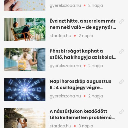
nagyot a nap
gyerekszoba.hu
2 napja
Éva azt hitte, a szerelem már
nem neki való – de egy nyári
hétvége mindent
startlap.hu
2 napja
megváltoztatott
Pénzbírságot kaphat a
szülő, ha kihagyja az iskolai
fogadóórát
gyerekszoba.hu
2 napja
Napi horoszkóp augusztus
5.: 4 csillagjegy végre
szerencsés napot fog ki
gyerekszoba.hu
2 napja
A nászútjukon kezdődött
Lilla kellemetlen problémája
- így mentették meg a
startlap.hu
3 napja