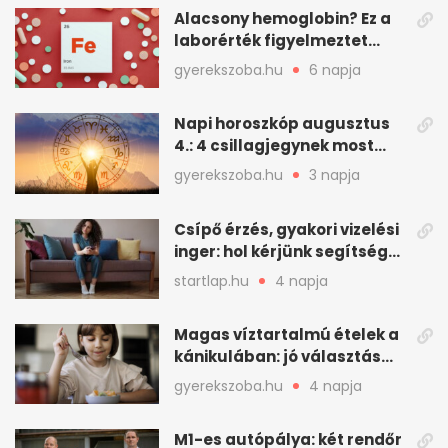
Alacsony hemoglobin? Ez a
laborérték figyelmeztet
vashiányra
gyerekszoba.hu
6 napja
Napi horoszkóp augusztus
4.: 4 csillagjegynek most
minden összejön
gyerekszoba.hu
3 napja
Csípő érzés, gyakori vizelési
inger: hol kérjünk segítséget
felfázás esetén?
startlap.hu
4 napja
Magas víztartalmú ételek a
kánikulában: jó választás
gyerekeknek
gyerekszoba.hu
4 napja
M1-es autópálya: két rendőr