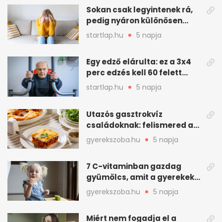
Sokan csak legyintenek rá,
pedig nyáron különösen
gyakran jelentkezik ez a
startlap.hu
5 napja
kellemetlen betegség
Egy edző elárulta: ez a 3x4
perc edzés kell 60 felett
mindenkinek
startlap.hu
5 napja
Utazós gasztrokvíz
családoknak: felismered az
asadót és társait?
gyerekszoba.hu
5 napja
7 C-vitaminban gazdag
gyümölcs, amit a gyerekek
is szívesen megesznek
gyerekszoba.hu
5 napja
Miért nem fogadja el a