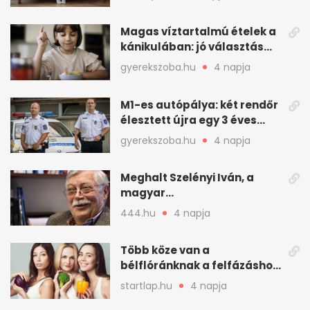
Magas víztartalmú ételek a
kánikulában: jó választás
gyerekeknek
gyerekszoba.hu
4 napja
M1-es autópálya: két rendőr
élesztett újra egy 3 éves
kisfiút
gyerekszoba.hu
4 napja
Meghalt Szelényi Iván, a
magyar
társadalomtudomány
444.hu
4 napja
meghatározó alakja
Több köze van a
bélflóránknak a felfázáshoz,
mint hinnénk – Így védhetjük
startlap.hu
4 napja
nyáron a húgyutakat (x)