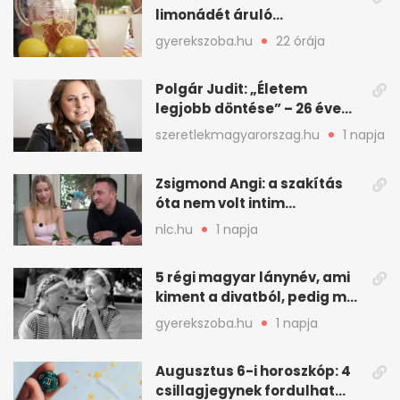
limonádét áruló
kiskamaszokra zsebpénzért
gyerekszoba.hu
22 órája
Polgár Judit: „Életem
legjobb döntése” – 26 éve
férjével ünnepel
szeretlekmagyarorszag.hu
1 napja
Zsigmond Angi: a szakítás
óta nem volt intim
kapcsolata senkivel
nlc.hu
1 napja
5 régi magyar lánynév, ami
kiment a divatból, pedig ma
is szép
gyerekszoba.hu
1 napja
Augusztus 6-i horoszkóp: 4
csillagjegynek fordulhat