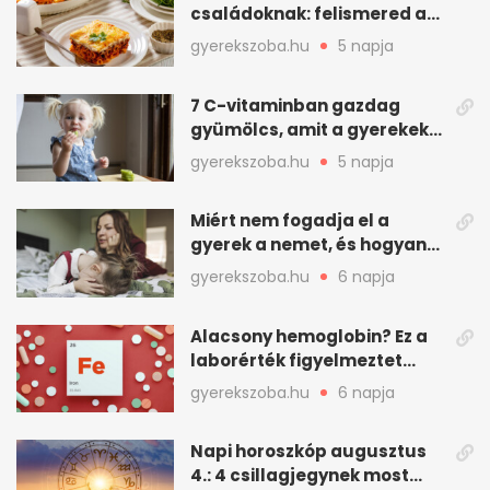
családoknak: felismered az
asadót és társait?
gyerekszoba.hu
5 napja
7 C-vitaminban gazdag
gyümölcs, amit a gyerekek
is szívesen megesznek
gyerekszoba.hu
5 napja
Miért nem fogadja el a
gyerek a nemet, és hogyan
mondd ki jól?
gyerekszoba.hu
6 napja
Alacsony hemoglobin? Ez a
laborérték figyelmeztet
vashiányra
gyerekszoba.hu
6 napja
Napi horoszkóp augusztus
4.: 4 csillagjegynek most