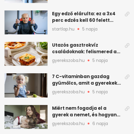
kellemetlen betegség
Egy edző elárulta: ez a 3x4
perc edzés kell 60 felett
mindenkinek
startlap.hu
5 napja
Utazós gasztrokvíz
családoknak: felismered az
asadót és társait?
gyerekszoba.hu
5 napja
7 C-vitaminban gazdag
gyümölcs, amit a gyerekek
is szívesen megesznek
gyerekszoba.hu
5 napja
Miért nem fogadja el a
gyerek a nemet, és hogyan
mondd ki jól?
gyerekszoba.hu
6 napja