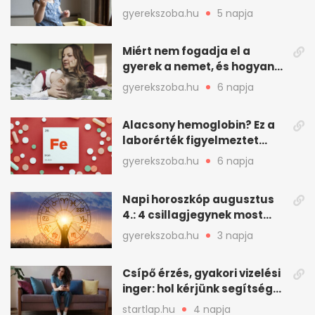
is szívesen megesznek
gyerekszoba.hu
5 napja
Miért nem fogadja el a
gyerek a nemet, és hogyan
mondd ki jól?
gyerekszoba.hu
6 napja
Alacsony hemoglobin? Ez a
laborérték figyelmeztet
vashiányra
gyerekszoba.hu
6 napja
Napi horoszkóp augusztus
4.: 4 csillagjegynek most
minden összejön
gyerekszoba.hu
3 napja
Csípő érzés, gyakori vizelési
inger: hol kérjünk segítséget
felfázás esetén?
startlap.hu
4 napja