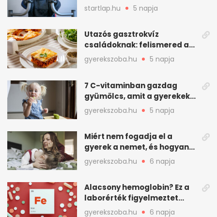
mindenkinek
startlap.hu
5 napja
Utazós gasztrokvíz
családoknak: felismered az
asadót és társait?
gyerekszoba.hu
5 napja
7 C-vitaminban gazdag
gyümölcs, amit a gyerekek
is szívesen megesznek
gyerekszoba.hu
5 napja
Miért nem fogadja el a
gyerek a nemet, és hogyan
mondd ki jól?
gyerekszoba.hu
6 napja
Alacsony hemoglobin? Ez a
laborérték figyelmeztet
vashiányra
gyerekszoba.hu
6 napja