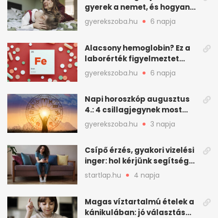
gyerek a nemet, és hogyan
mondd ki jól?
gyerekszoba.hu
6 napja
Alacsony hemoglobin? Ez a
laborérték figyelmeztet
vashiányra
gyerekszoba.hu
6 napja
Napi horoszkóp augusztus
4.: 4 csillagjegynek most
minden összejön
gyerekszoba.hu
3 napja
Csípő érzés, gyakori vizelési
inger: hol kérjünk segítséget
felfázás esetén?
startlap.hu
4 napja
Magas víztartalmú ételek a
kánikulában: jó választás