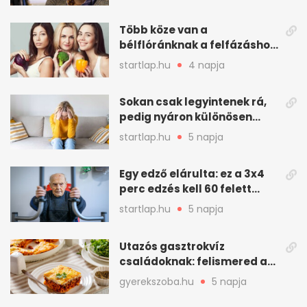
meghatározó alakja
Több köze van a
bélflóránknak a felfázáshoz,
mint hinnénk – Így védhetjük
startlap.hu
4 napja
nyáron a húgyutakat (x)
Sokan csak legyintenek rá,
pedig nyáron különösen
gyakran jelentkezik ez a
startlap.hu
5 napja
kellemetlen betegség
Egy edző elárulta: ez a 3x4
perc edzés kell 60 felett
mindenkinek
startlap.hu
5 napja
Utazós gasztrokvíz
családoknak: felismered az
asadót és társait?
gyerekszoba.hu
5 napja