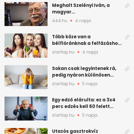
Meghalt Szelényi Iván, a
magyar
társadalomtudomány
444.hu
4 napja
meghatározó alakja
Több köze van a
bélflóránknak a felfázáshoz,
mint hinnénk – Így védhetjük
startlap.hu
4 napja
nyáron a húgyutakat (x)
Sokan csak legyintenek rá,
pedig nyáron különösen
gyakran jelentkezik ez a
startlap.hu
5 napja
kellemetlen betegség
Egy edző elárulta: ez a 3x4
perc edzés kell 60 felett
mindenkinek
startlap.hu
5 napja
Utazós gasztrokvíz