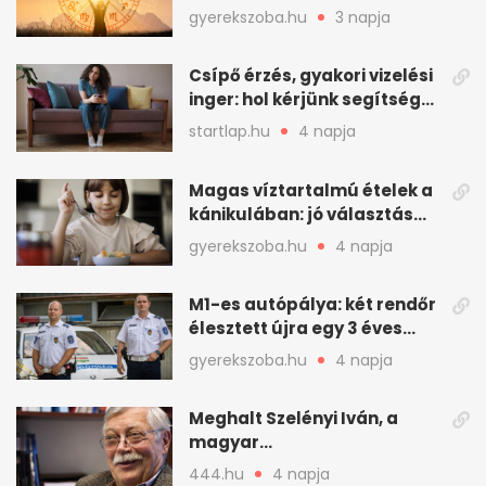
minden összejön
gyerekszoba.hu
3 napja
Csípő érzés, gyakori vizelési
inger: hol kérjünk segítséget
felfázás esetén?
startlap.hu
4 napja
Magas víztartalmú ételek a
kánikulában: jó választás
gyerekeknek
gyerekszoba.hu
4 napja
M1-es autópálya: két rendőr
élesztett újra egy 3 éves
kisfiút
gyerekszoba.hu
4 napja
Meghalt Szelényi Iván, a
magyar
társadalomtudomány
444.hu
4 napja