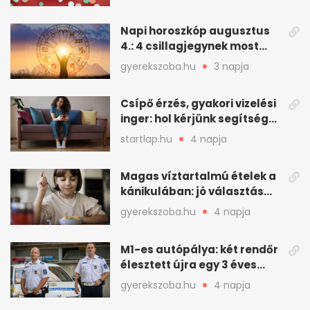
Napi horoszkóp augusztus
4.: 4 csillagjegynek most
minden összejön
gyerekszoba.hu
3 napja
Csípő érzés, gyakori vizelési
inger: hol kérjünk segítséget
felfázás esetén?
startlap.hu
4 napja
Magas víztartalmú ételek a
kánikulában: jó választás
gyerekeknek
gyerekszoba.hu
4 napja
M1-es autópálya: két rendőr
élesztett újra egy 3 éves
kisfiút
gyerekszoba.hu
4 napja