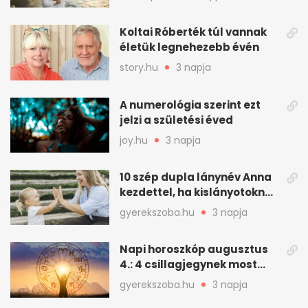
romantikus utazást
Koltai Róberték túl vannak
életük legnehezebb évén
story.hu
3 napja
A numerológia szerint ezt
jelzi a születési éved
joy.hu
3 napja
10 szép dupla lánynév Anna
kezdettel, ha kislányotoknak
kerestek nevet
gyerekszoba.hu
3 napja
Napi horoszkóp augusztus
4.: 4 csillagjegynek most
minden összejön
gyerekszoba.hu
3 napja