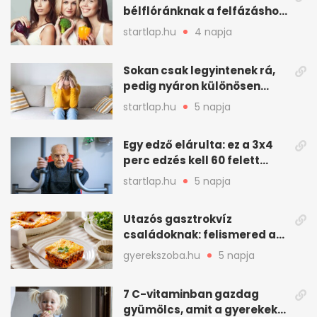
bélflóránknak a felfázáshoz,
mint hinnénk – Így védhetjük
startlap.hu
4 napja
nyáron a húgyutakat (x)
Sokan csak legyintenek rá,
pedig nyáron különösen
gyakran jelentkezik ez a
startlap.hu
5 napja
kellemetlen betegség
Egy edző elárulta: ez a 3x4
perc edzés kell 60 felett
mindenkinek
startlap.hu
5 napja
Utazós gasztrokvíz
családoknak: felismered az
asadót és társait?
gyerekszoba.hu
5 napja
7 C-vitaminban gazdag
gyümölcs, amit a gyerekek