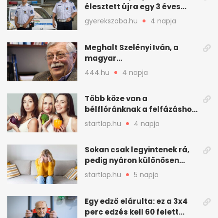
élesztett újra egy 3 éves
kisfiút
gyerekszoba.hu
4 napja
Meghalt Szelényi Iván, a
magyar
társadalomtudomány
444.hu
4 napja
meghatározó alakja
Több köze van a
bélflóránknak a felfázáshoz,
mint hinnénk – Így védhetjük
startlap.hu
4 napja
nyáron a húgyutakat (x)
Sokan csak legyintenek rá,
pedig nyáron különösen
gyakran jelentkezik ez a
startlap.hu
5 napja
kellemetlen betegség
Egy edző elárulta: ez a 3x4
perc edzés kell 60 felett