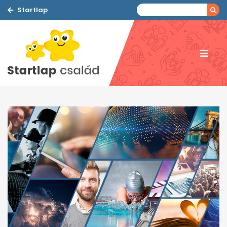
Startlap