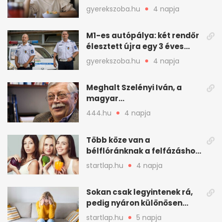
gyerekeknek
gyerekszoba.hu
4 napja
M1-es autópálya: két rendőr
élesztett újra egy 3 éves
kisfiút
gyerekszoba.hu
4 napja
Meghalt Szelényi Iván, a
magyar
társadalomtudomány
444.hu
4 napja
meghatározó alakja
Több köze van a
bélflóránknak a felfázáshoz,
mint hinnénk – Így védhetjük
startlap.hu
4 napja
nyáron a húgyutakat (x)
Sokan csak legyintenek rá,
pedig nyáron különösen
gyakran jelentkezik ez a
startlap.hu
5 napja