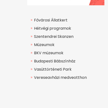
Fővárosi Állatkert
Hétvégi programok
Szentendrei Skanzen
Múzeumok
BKV múzeumok
Budapesti Bábszínház
Vasúttörténeti Park
Veresegyházi medveotthon
Csodák Palotája
Repülőmúzeum
Planetárium