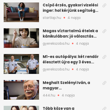
Csípő érzés, gyakori vizelési
inger: hol kérjünk segítséget
felfázás esetén?
startlap.hu
4 napja
Magas víztartalmú ételek a
kánikulában: jó választás
gyerekeknek
gyerekszoba.hu
4 napja
M1-es autópálya: két rendőr
élesztett újra egy 3 éves
kisfiút
gyerekszoba.hu
4 napja
Meghalt Szelényi Iván, a
magyar
társadalomtudomány
444.hu
4 napja
meghatározó alakja
Több köze van a