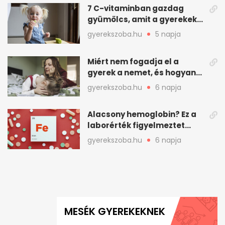
7 C-vitaminban gazdag
gyümölcs, amit a gyerekek
is szívesen megesznek
gyerekszoba.hu
5 napja
Miért nem fogadja el a
gyerek a nemet, és hogyan
mondd ki jól?
gyerekszoba.hu
6 napja
Alacsony hemoglobin? Ez a
laborérték figyelmeztet
vashiányra
gyerekszoba.hu
6 napja
MESÉK GYEREKEKNEK