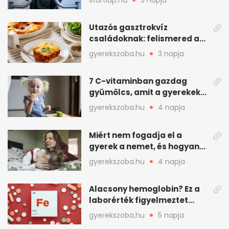
Utazós gasztrokvíz
családoknak: felismered az
asadót és társait?
gyerekszoba.hu
3 napja
7 C-vitaminban gazdag
gyümölcs, amit a gyerekek
is szívesen megesznek
gyerekszoba.hu
4 napja
Miért nem fogadja el a
gyerek a nemet, és hogyan
mondd ki jól?
gyerekszoba.hu
4 napja
Alacsony hemoglobin? Ez a
laborérték figyelmeztet
vashiányra
gyerekszoba.hu
5 napja