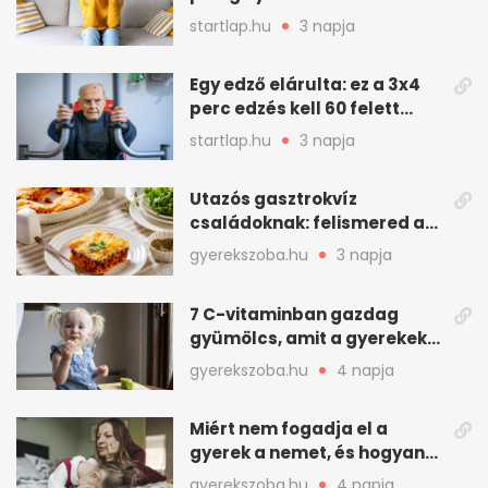
gyakran jelentkezik ez a
startlap.hu
3 napja
kellemetlen betegség
Egy edző elárulta: ez a 3x4
perc edzés kell 60 felett
mindenkinek
startlap.hu
3 napja
Utazós gasztrokvíz
családoknak: felismered az
asadót és társait?
gyerekszoba.hu
3 napja
7 C-vitaminban gazdag
gyümölcs, amit a gyerekek
is szívesen megesznek
gyerekszoba.hu
4 napja
Miért nem fogadja el a
gyerek a nemet, és hogyan
mondd ki jól?
gyerekszoba.hu
4 napja