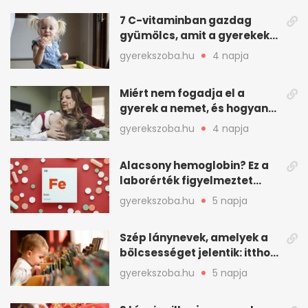
7 C-vitaminban gazdag
gyümölcs, amit a gyerekek
is szívesen megesznek
gyerekszoba.hu
4 napja
Miért nem fogadja el a
gyerek a nemet, és hogyan
mondd ki jól?
gyerekszoba.hu
4 napja
Alacsony hemoglobin? Ez a
laborérték figyelmeztet
vashiányra
gyerekszoba.hu
5 napja
Szép lánynevek, amelyek a
bölcsességet jelentik: itthon
is adhatók
gyerekszoba.hu
5 napja