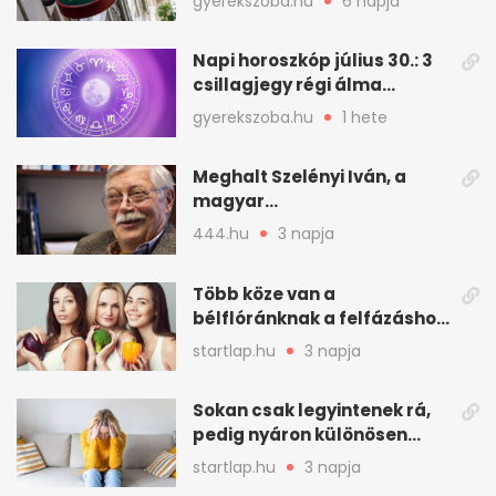
gyerekszoba.hu
6 napja
Napi horoszkóp július 30.: 3
csillagjegy régi álma
teljesülhet
gyerekszoba.hu
1 hete
Meghalt Szelényi Iván, a
magyar
társadalomtudomány
444.hu
3 napja
meghatározó alakja
Több köze van a
bélflóránknak a felfázáshoz,
mint hinnénk – Így védhetjük
startlap.hu
3 napja
nyáron a húgyutakat (x)
Sokan csak legyintenek rá,
pedig nyáron különösen
gyakran jelentkezik ez a
startlap.hu
3 napja
kellemetlen betegség