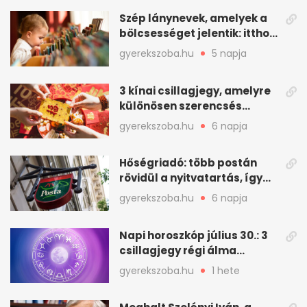
Szép lánynevek, amelyek a
bölcsességet jelentik: itthon
is adhatók
gyerekszoba.hu
5 napja
3 kínai csillagjegy, amelyre
különösen szerencsés
augusztus vár
gyerekszoba.hu
6 napja
Hőségriadó: több postán
rövidül a nyitvatartás, így
intézkedik a Magyar Posta
gyerekszoba.hu
6 napja
Napi horoszkóp július 30.: 3
csillagjegy régi álma
teljesülhet
gyerekszoba.hu
1 hete