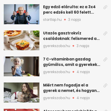
Egy edző elárulta: ez a 3x4
perc edzés kell 60 felett
mindenkinek
startlap.hu
3 napja
Utazós gasztrokvíz
családoknak: felismered az
asadót és társait?
gyerekszoba.hu
3 napja
7 C-vitaminban gazdag
gyümölcs, amit a gyerekek
is szívesen megesznek
gyerekszoba.hu
4 napja
Miért nem fogadja el a
gyerek a nemet, és hogyan
mondd ki jól?
gyerekszoba.hu
4 napja