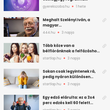
teljesülhet
gyerekszoba.hu
1 hete
Meghalt Szelényi Iván, a
magyar
társadalomtudomány
444.hu
3 napja
meghatározó alakja
Több köze van a
bélflóránknak a felfázáshoz,
mint hinnénk – Így védhetjük
startlap.hu
3 napja
nyáron a húgyutakat (x)
Sokan csak legyintenek rá,
pedig nyáron különösen
gyakran jelentkezik ez a
startlap.hu
3 napja
kellemetlen betegség
Egy edző elárulta: ez a 3x4
perc edzés kell 60 felett
mindenkinek
startlap.hu
3 napja