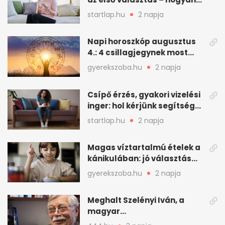
kezeljük a felfázást? (x)
startlap.hu
2 napja
Napi horoszkóp augusztus
4.: 4 csillagjegynek most
minden összejön
gyerekszoba.hu
2 napja
Csípő érzés, gyakori vizelési
inger: hol kérjünk segítséget
felfázás esetén?
startlap.hu
2 napja
Magas víztartalmú ételek a
kánikulában: jó választás
gyerekeknek
gyerekszoba.hu
2 napja
Meghalt Szelényi Iván, a
magyar
társadalomtudomány