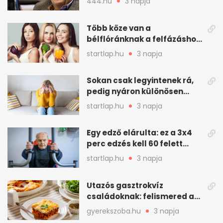
444.hu
3 napja
meghatározó alakja
Több köze van a
bélflóránknak a felfázáshoz,
mint hinnénk – Így védhetjük
startlap.hu
3 napja
nyáron a húgyutakat (x)
Sokan csak legyintenek rá,
pedig nyáron különösen
gyakran jelentkezik ez a
startlap.hu
3 napja
kellemetlen betegség
Egy edző elárulta: ez a 3x4
perc edzés kell 60 felett
mindenkinek
startlap.hu
3 napja
Utazós gasztrokvíz
családoknak: felismered az
asadót és társait?
gyerekszoba.hu
3 napja