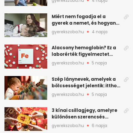
gyerekszoba.hu
4 napja
Miért nem fogadja el a
gyerek a nemet, és hogyan
mondd ki jól?
gyerekszoba.hu
4 napja
Alacsony hemoglobin? Ez a
laborérték figyelmeztet
vashiányra
gyerekszoba.hu
5 napja
Szép lánynevek, amelyek a
bölcsességet jelentik: itthon
is adhatók
gyerekszoba.hu
5 napja
3 kínai csillagjegy, amelyre
különösen szerencsés
augusztus vár
gyerekszoba.hu
6 napja