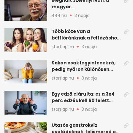
Meghalt Szelényi Iván, a
magyar
társadalomtudomány
444.hu
3 napja
meghatározó alakja
Több köze van a
bélflóránknak a felfázáshoz,
mint hinnénk – Így védhetjük
startlap.hu
3 napja
nyáron a húgyutakat (x)
Sokan csak legyintenek rá,
pedig nyáron különösen
gyakran jelentkezik ez a
startlap.hu
3 napja
kellemetlen betegség
Egy edző elárulta: ez a 3x4
perc edzés kell 60 felett
mindenkinek
startlap.hu
3 napja
Utazós gasztrokvíz
családoknak: felismered az