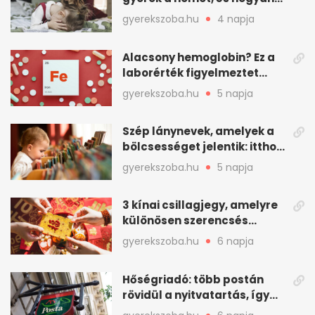
mondd ki jól?
gyerekszoba.hu
4 napja
Alacsony hemoglobin? Ez a
laborérték figyelmeztet
vashiányra
gyerekszoba.hu
5 napja
Szép lánynevek, amelyek a
bölcsességet jelentik: itthon
is adhatók
gyerekszoba.hu
5 napja
3 kínai csillagjegy, amelyre
különösen szerencsés
augusztus vár
gyerekszoba.hu
6 napja
Hőségriadó: több postán
rövidül a nyitvatartás, így
intézkedik a Magyar Posta