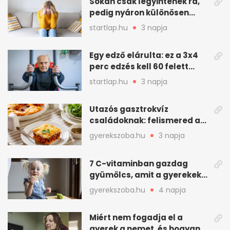
Sokan csak legyintenek rá,
pedig nyáron különösen
gyakran jelentkezik ez a
startlap.hu
3 napja
kellemetlen betegség
Egy edző elárulta: ez a 3x4
perc edzés kell 60 felett
mindenkinek
startlap.hu
3 napja
Utazós gasztrokvíz
családoknak: felismered az
asadót és társait?
gyerekszoba.hu
3 napja
7 C-vitaminban gazdag
gyümölcs, amit a gyerekek
is szívesen megesznek
gyerekszoba.hu
4 napja
Miért nem fogadja el a
gyerek a nemet, és hogyan