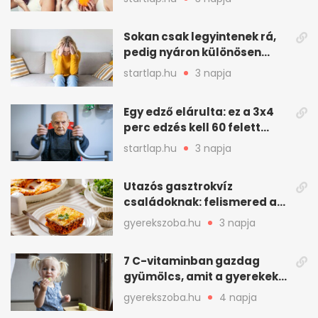
nyáron a húgyutakat (x)
Sokan csak legyintenek rá,
pedig nyáron különösen
gyakran jelentkezik ez a
startlap.hu
3 napja
kellemetlen betegség
Egy edző elárulta: ez a 3x4
perc edzés kell 60 felett
mindenkinek
startlap.hu
3 napja
Utazós gasztrokvíz
családoknak: felismered az
asadót és társait?
gyerekszoba.hu
3 napja
7 C-vitaminban gazdag
gyümölcs, amit a gyerekek
is szívesen megesznek
gyerekszoba.hu
4 napja