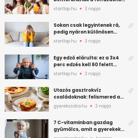
mint hinnénk – Így védhetjük
startlap.hu
3 napja
nyáron a húgyutakat (x)
Sokan csak legyintenek rá,
pedig nyáron különösen
gyakran jelentkezik ez a
startlap.hu
3 napja
kellemetlen betegség
Egy edző elárulta: ez a 3x4
perc edzés kell 60 felett
mindenkinek
startlap.hu
3 napja
Utazós gasztrokvíz
családoknak: felismered az
asadót és társait?
gyerekszoba.hu
3 napja
7 C-vitaminban gazdag
gyümölcs, amit a gyerekek
is szívesen megesznek