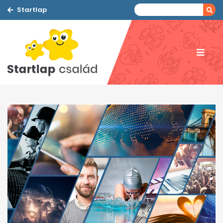
Startlap