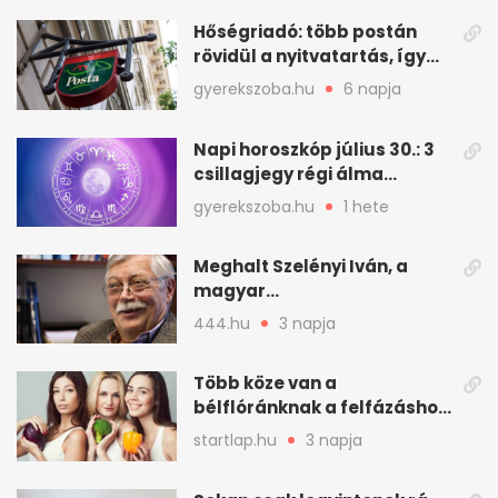
Hőségriadó: több postán
rövidül a nyitvatartás, így
intézkedik a Magyar Posta
gyerekszoba.hu
6 napja
Napi horoszkóp július 30.: 3
csillagjegy régi álma
teljesülhet
gyerekszoba.hu
1 hete
Meghalt Szelényi Iván, a
magyar
társadalomtudomány
444.hu
3 napja
meghatározó alakja
Több köze van a
bélflóránknak a felfázáshoz,
mint hinnénk – Így védhetjük
startlap.hu
3 napja
nyáron a húgyutakat (x)