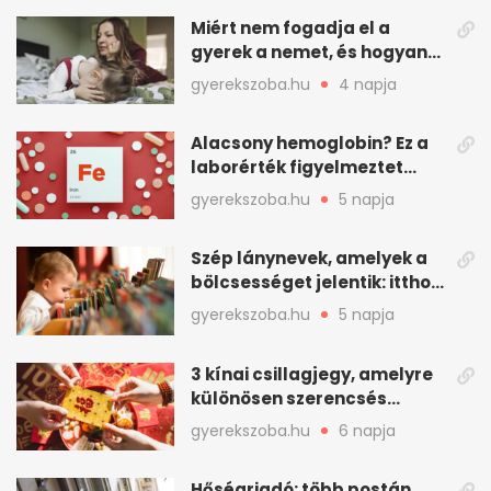
Miért nem fogadja el a
gyerek a nemet, és hogyan
mondd ki jól?
gyerekszoba.hu
4 napja
Alacsony hemoglobin? Ez a
laborérték figyelmeztet
vashiányra
gyerekszoba.hu
5 napja
Szép lánynevek, amelyek a
bölcsességet jelentik: itthon
is adhatók
gyerekszoba.hu
5 napja
3 kínai csillagjegy, amelyre
különösen szerencsés
augusztus vár
gyerekszoba.hu
6 napja
Hőségriadó: több postán