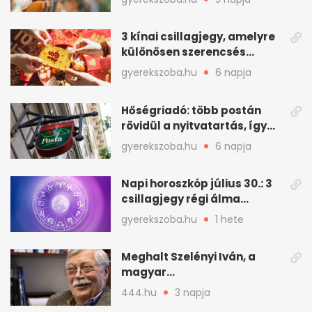
3 kínai csillagjegy, amelyre
különösen szerencsés
augusztus vár
gyerekszoba.hu
6 napja
Hőségriadó: több postán
rövidül a nyitvatartás, így
intézkedik a Magyar Posta
gyerekszoba.hu
6 napja
Napi horoszkóp július 30.: 3
csillagjegy régi álma
teljesülhet
gyerekszoba.hu
1 hete
Meghalt Szelényi Iván, a
magyar
társadalomtudomány
444.hu
3 napja
meghatározó alakja