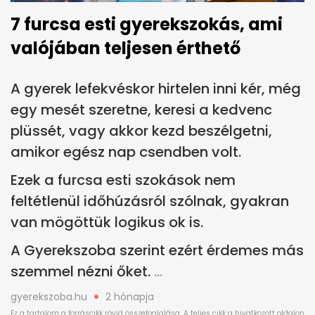
7 furcsa esti gyerekszokás, ami
valójában teljesen érthető
A gyerek lefekvéskor hirtelen inni kér, még
egy mesét szeretne, keresi a kedvenc
plüssét, vagy akkor kezd beszélgetni,
amikor egész nap csendben volt.
Ezek a furcsa esti szokások nem
feltétlenül időhúzásról szólnak, gyakran
van mögöttük logikus ok is.
A Gyerekszoba szerint ezért érdemes más
szemmel nézni őket.
gyerekszoba.hu
2 hónapja