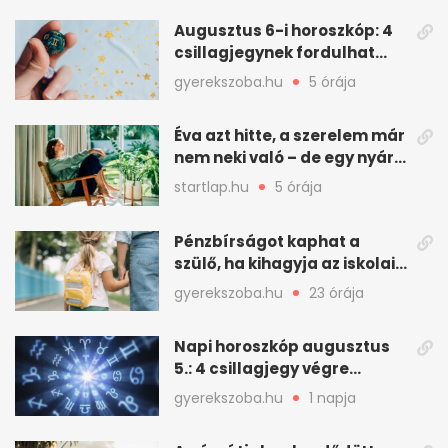
seconds
Augusztus 6-i horoszkóp: 4
csillagjegynek fordulhat
nagyot a nap
gyerekszoba.hu
5 órája
Éva azt hitte, a szerelem már
nem neki való – de egy nyári
hétvége mindent
startlap.hu
5 órája
megváltoztatott
Pénzbírságot kaphat a
szülő, ha kihagyja az iskolai
fogadóórát
gyerekszoba.hu
23 órája
Napi horoszkóp augusztus
5.: 4 csillagjegy végre
szerencsés napot fog ki
gyerekszoba.hu
1 napja