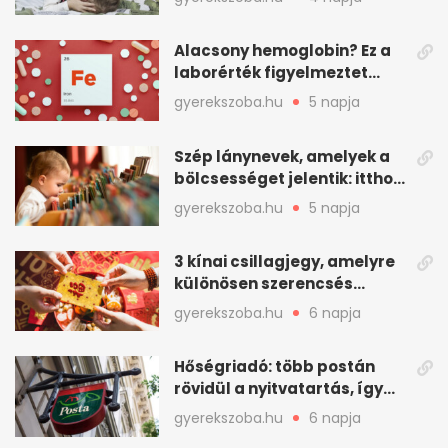
Alacsony hemoglobin? Ez a
laborérték figyelmeztet
vashiányra
gyerekszoba.hu
5 napja
Szép lánynevek, amelyek a
bölcsességet jelentik: itthon
is adhatók
gyerekszoba.hu
5 napja
3 kínai csillagjegy, amelyre
különösen szerencsés
augusztus vár
gyerekszoba.hu
6 napja
Hőségriadó: több postán
rövidül a nyitvatartás, így
intézkedik a Magyar Posta
gyerekszoba.hu
6 napja