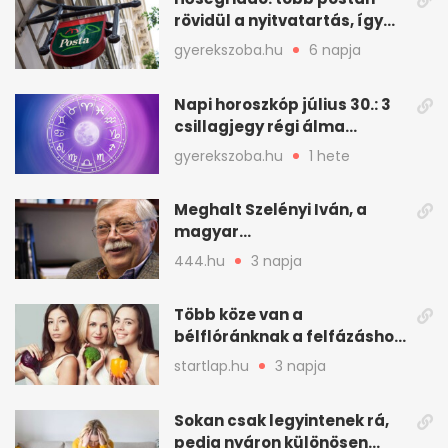
rövidül a nyitvatartás, így
intézkedik a Magyar Posta
gyerekszoba.hu
6 napja
Napi horoszkóp július 30.: 3
csillagjegy régi álma
teljesülhet
gyerekszoba.hu
1 hete
Meghalt Szelényi Iván, a
magyar
társadalomtudomány
444.hu
3 napja
meghatározó alakja
Több köze van a
bélflóránknak a felfázáshoz,
mint hinnénk – Így védhetjük
startlap.hu
3 napja
nyáron a húgyutakat (x)
Sokan csak legyintenek rá,
pedig nyáron különösen