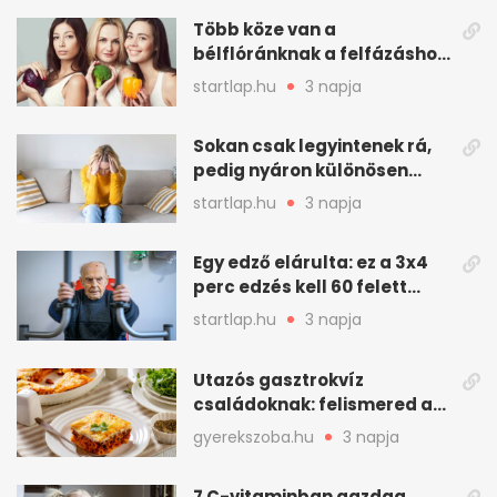
Több köze van a
bélflóránknak a felfázáshoz,
mint hinnénk – Így védhetjük
startlap.hu
3 napja
nyáron a húgyutakat (x)
Sokan csak legyintenek rá,
pedig nyáron különösen
gyakran jelentkezik ez a
startlap.hu
3 napja
kellemetlen betegség
Egy edző elárulta: ez a 3x4
perc edzés kell 60 felett
mindenkinek
startlap.hu
3 napja
Utazós gasztrokvíz
családoknak: felismered az
asadót és társait?
gyerekszoba.hu
3 napja
7 C-vitaminban gazdag