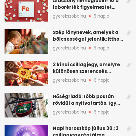
Alacsony hemoglobin? Ez a
laborérték figyelmeztet
vashiányra
gyerekszoba.hu
5 napja
Szép lánynevek, amelyek a
bölcsességet jelentik: itthon
is adhatók
gyerekszoba.hu
5 napja
3 kínai csillagjegy, amelyre
különösen szerencsés
augusztus vár
gyerekszoba.hu
6 napja
Hőségriadó: több postán
rövidül a nyitvatartás, így
intézkedik a Magyar Posta
gyerekszoba.hu
6 napja
Napi horoszkóp július 30.: 3
csillagjegy régi álma