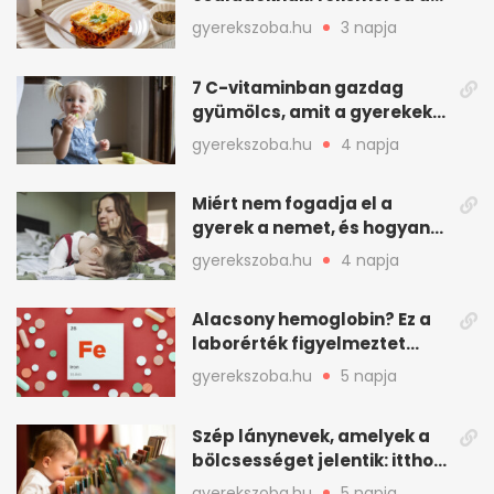
asadót és társait?
gyerekszoba.hu
3 napja
7 C-vitaminban gazdag
gyümölcs, amit a gyerekek
is szívesen megesznek
gyerekszoba.hu
4 napja
Miért nem fogadja el a
gyerek a nemet, és hogyan
mondd ki jól?
gyerekszoba.hu
4 napja
Alacsony hemoglobin? Ez a
laborérték figyelmeztet
vashiányra
gyerekszoba.hu
5 napja
Szép lánynevek, amelyek a
bölcsességet jelentik: itthon
is adhatók
gyerekszoba.hu
5 napja