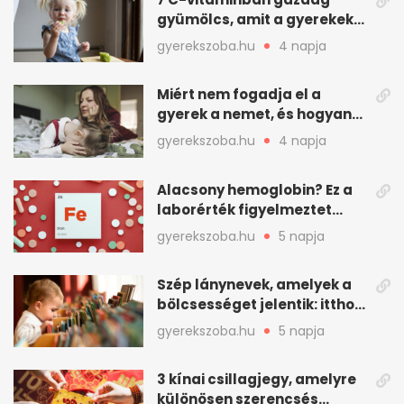
gyümölcs, amit a gyerekek
is szívesen megesznek
gyerekszoba.hu
4 napja
Miért nem fogadja el a
gyerek a nemet, és hogyan
mondd ki jól?
gyerekszoba.hu
4 napja
Alacsony hemoglobin? Ez a
laborérték figyelmeztet
vashiányra
gyerekszoba.hu
5 napja
Szép lánynevek, amelyek a
bölcsességet jelentik: itthon
is adhatók
gyerekszoba.hu
5 napja
3 kínai csillagjegy, amelyre
különösen szerencsés