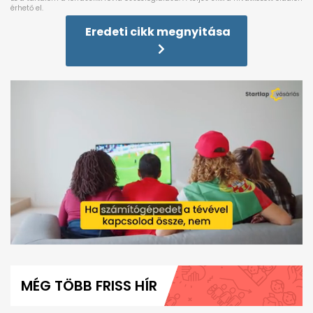
Eredeti cikk megnyitása
0
seconds
of
MÉG TÖBB FRISS HÍR
1
minute,
39