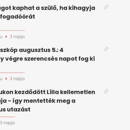
got kaphat a szülő, ha kihagyja
i fogadóórát
hu
3 napja
szkóp augusztus 5.: 4
gy végre szerencsés napot fog ki
hu
3 napja
ukon kezdődött Lilla kellemetlen
ja - így mentették meg a
us utazást
3 napja