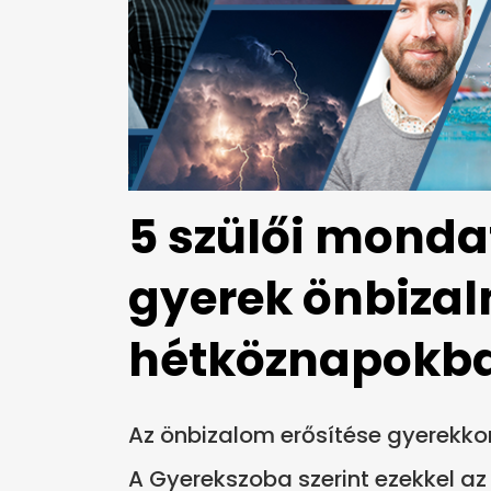
5 szülői mondat
gyerek önbizal
hétköznapokb
Az önbizalom erősítése gyerekko
A Gyerekszoba szerint ezekkel az