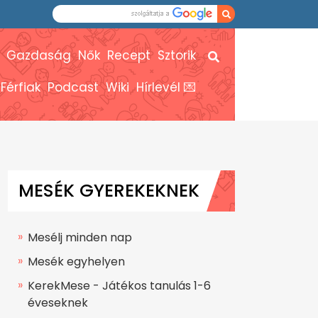
Gazdaság
Nők
Recept
Sztorik
Férfiak
Podcast
Wiki
Hírlevél 💌
MESÉK GYEREKEKNEK
Mesélj minden nap
Mesék egyhelyen
KerekMese - Játékos tanulás 1-6
éveseknek