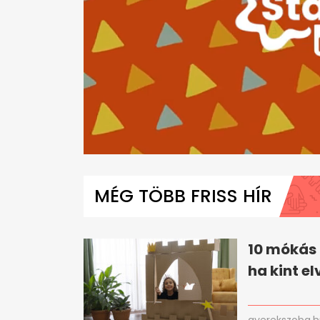
0
seconds
of
MÉG TÖBB FRISS HÍR
4
minutes,
26
seconds
Volume
0%
10 mókás 
ha kint el