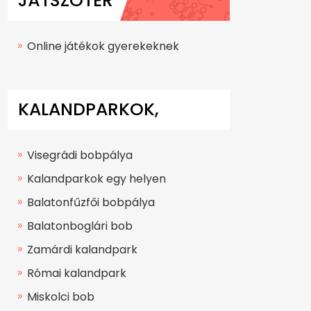
JÁTSZÓTÉR
Online játékok gyerekeknek
KALANDPARKOK,
BOBPÁLYÁK
Visegrádi bobpálya
Kalandparkok egy helyen
Balatonfűzfői bobpálya
Balatonboglári bob
Zamárdi kalandpark
Római kalandpark
Miskolci bob