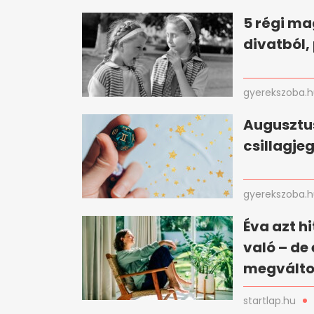
5 régi ma
divatból,
gyerekszoba.
Augusztus
csillagje
gyerekszoba.
Éva azt h
való – de
megválto
startlap.hu