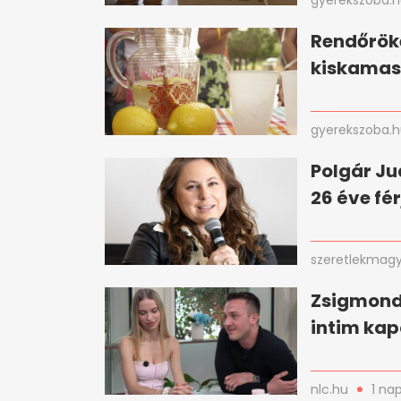
gyerekszoba.
Rendőröke
kiskamas
gyerekszoba.
Polgár Ju
26 éve fé
szeretlekmagy
Zsigmond 
intim kap
nlc.hu
1 na