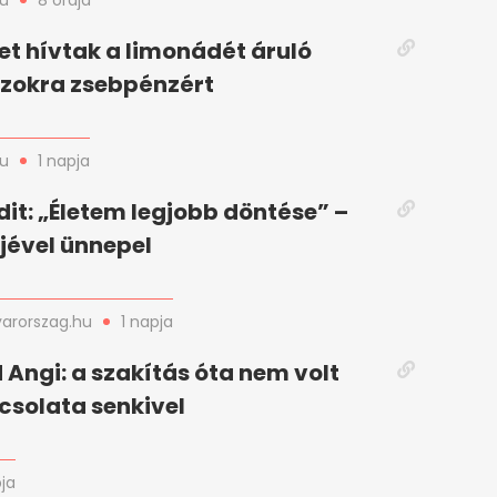
hu
8 órája
t hívtak a limonádét áruló
zokra zsebpénzért
hu
1 napja
dit: „Életem legjobb döntése” –
rjével ünnepel
arorszag.hu
1 napja
Angi: a szakítás óta nem volt
csolata senkivel
pja