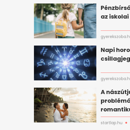
Pénzbírsá
az iskola
gyerekszoba.
Napi horo
csillagje
gyerekszoba.
A nászútj
problémá
romantik
startlap.hu