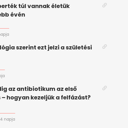
berték túl vannak életük
ebb évén
napja
gia szerint ezt jelzi a születési
pja
g az antibiotikum az első
 – hogyan kezeljük a felfázást?
4 napja