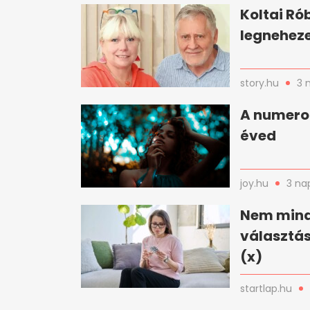
Koltai Ró
legnehez
story.hu
3 
A numeroló
éved
joy.hu
3 na
Nem mindi
választás
(x)
startlap.hu