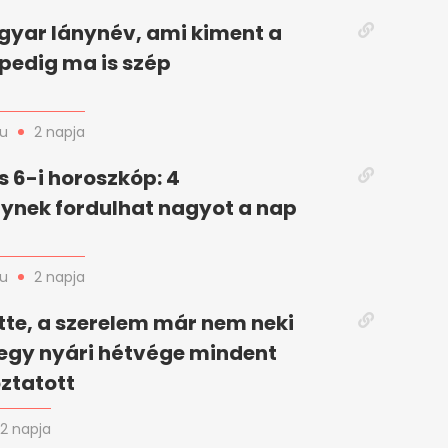
gyar lánynév, ami kiment a
 pedig ma is szép
hu
2 napja
 6-i horoszkóp: 4
gynek fordulhat nagyot a nap
hu
2 napja
itte, a szerelem már nem neki
 egy nyári hétvége mindent
ztatott
2 napja