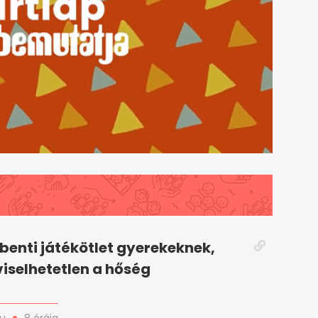
benti játékötlet gyerekeknek,
viselhetetlen a hőség