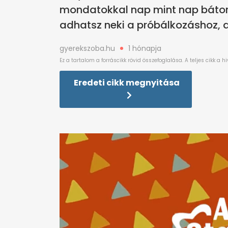
mondatokkal nap mint nap bátorí
adhatsz neki a próbálkozáshoz, a
gyerekszoba.hu
1 hónapja
Eredeti cikk megnyitása