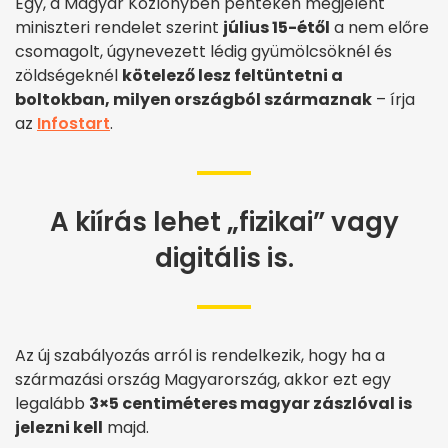
Egy, a Magyar Közlönyben pénteken megjelent
miniszteri rendelet szerint
július 15-étől
a nem előre
csomagolt, úgynevezett lédig gyümölcsöknél és
zöldségeknél
kötelező lesz feltüntetni a
boltokban, milyen országból származnak
– írja
az
Infostart
.
A kiírás lehet „fizikai” vagy
digitális is.
Az új szabályozás arról is rendelkezik, hogy ha a
származási ország Magyarország, akkor ezt egy
legalább
3×5 centiméteres magyar zászlóval is
jelezni kell
majd.