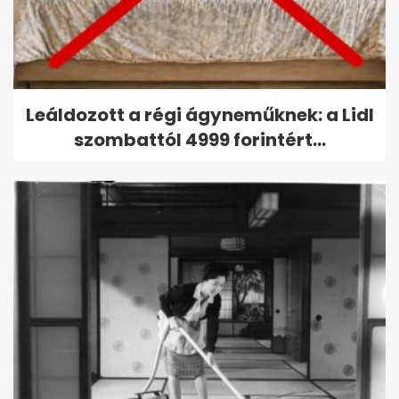
Leáldozott a régi ágyneműknek: a Lidl
szombattól 4999 forintért...