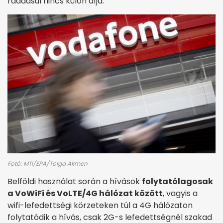
ráadásul nincs külön díja.
Fotó: MTI/EPA/Tolga Akmen
Belföldi használat során a hívások
folytatólagosak
a VoWiFi és VoLTE/4G hálózat között
, vagyis a
wifi-lefedettségi körzeteken túl a 4G hálózaton
folytatódik a hívás, csak 2G-s lefedettségnél szakad