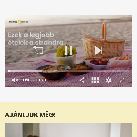
00:02
01:40
0
seconds
of
1
minute,
AJÁNLJUK MÉG:
40
seconds