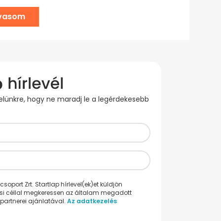
lvasom
evelünkre, hogy ne maradj le a legérdekesebb
oport Zrt. Startlap hírlevel(ek)et küldjön
ési céllal megkeressen az általam megadott
partnerei ajánlatával.
Az adatkezelés