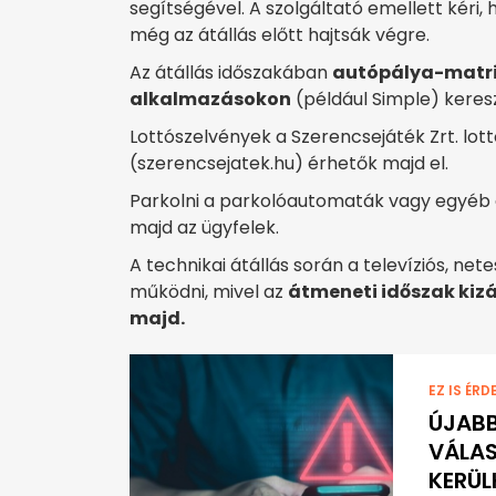
segítségével. A szolgáltató emellett kéri
még az átállás előtt hajtsák végre.
Az átállás időszakában
autópálya-matri
alkalmazásokon
(például Simple) keresz
Lottószelvények a Szerencsejáték Zrt. lott
(szerencsejatek.hu) érhetők majd el.
Parkolni a parkolóautomaták vagy egyéb a
majd az ügyfelek.
A technikai átállás során a televíziós, ne
működni, mivel az
átmeneti időszak kizá
majd.
EZ IS ÉRD
ÚJABB
VÁLAS
KERÜL