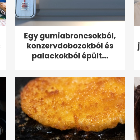
:
Egy gumiabroncsokból,
s
konzervdobozokból és
palackokból épült...