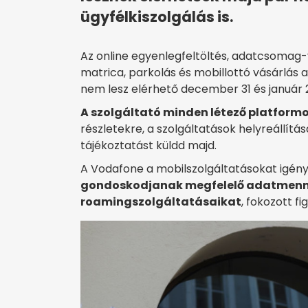
ügyfélkiszolgálás is.
Az online egyenlegfeltöltés, adatcsomag-v
matrica, parkolás és mobillottó vásárlás
nem lesz elérhető december 31 és január 2
A szolgáltató minden létező platformo
részletekre, a szolgáltatások helyreállítá
tájékoztatást küldd majd.
A Vodafone a mobilszolgáltatásokat igény
gondoskodjanak megfelelő adatmennyi
roamingszolgáltatásaikat
, fokozott f