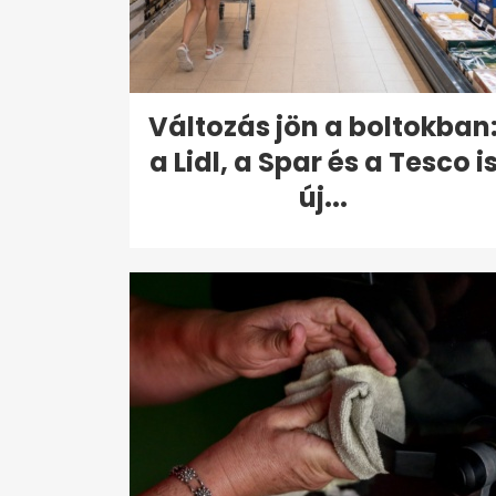
Változás jön a boltokban
a Lidl, a Spar és a Tesco i
új...