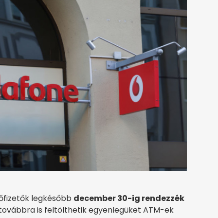
előfizetők legkésőbb
december 30-ig rendezzék
 továbbra is feltölthetik egyenlegüket ATM-ek