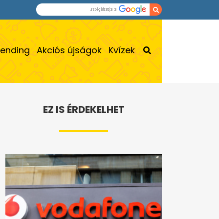
rending
Akciós újságok
Kvízek
EZ IS ÉRDEKELHET