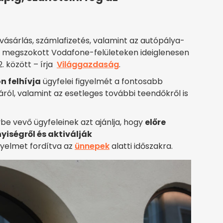
ásárlás, számlafizetés, valamint az autópálya-
 a megszokott Vodafone-felületeken ideiglenesen
. között – írja
Világgazdaság
.
n felhívja
ügyfelei figyelmét a fontosabb
sáról, valamint az esetleges további teendőkről is
be vevő ügyfeleinek azt ajánlja, hogy
előre
ségről és aktiválják
igyelmet fordítva az
ünnepek
alatti időszakra.