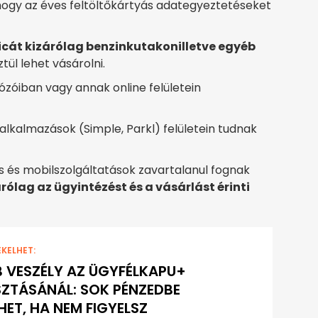
, hogy az éves feltöltőkártyás adategyeztetéseket
cát kizárólag benzinkutakon
illetve egyéb
tül lehet vásárolni.
ózóiban vagy annak online felületein
lkalmazások (Simple, Parkl) felületein tudnak
tes és mobilszolgáltatások zavartalanul fognak
rólag az ügyintézést és a vásárlást érinti
EKELHET:
 VESZÉLY AZ ÜGYFÉLKAPU+
ZTÁSÁNÁL: SOK PÉNZEDBE
HET, HA NEM FIGYELSZ