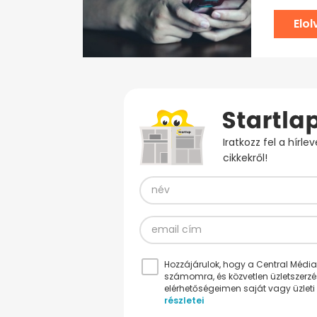
Elo
Iratkozz fel a hírl
cikkekről!
Hozzájárulok, hogy a Central Médiacs
számomra, és közvetlen üzletszerz
elérhetőségeimen saját vagy üzleti 
részletei