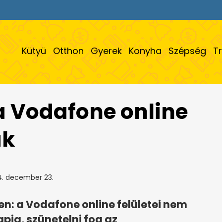
Kütyü
Otthon
Gyerek
Konyha
Szépség
T
 a Vodafone online
ak
. december 23.
en: a Vodafone online felületei nem
pig, szünetelni fog az