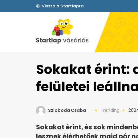
Vissza a Startlapra
Sokakat érint:
felületei leálln
Szloboda Csaba
Trending
2024
Sokakat érint, és sok mindenb
lesznek élérhetőek majd pár na