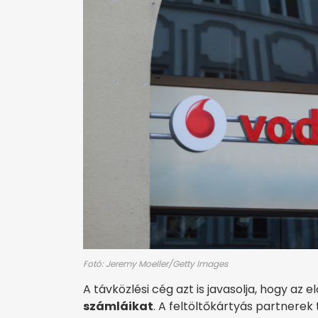
Fotó: Jeremy Moeller/Getty Images
A távközlési cég azt is javasolja, hogy az 
számláikat
. A feltöltőkártyás partnerek