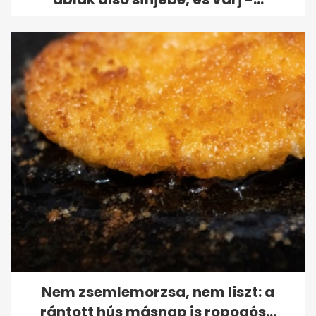
Nem zsemlemorzsa, nem liszt: a
rántott hús másnap is ropogós...