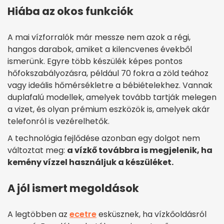
Hiába az okos funkciók
A mai vízforralók már messze nem azok a régi,
hangos darabok, amiket a kilencvenes évekből
ismerünk. Egyre több készülék képes pontos
hőfokszabályozásra, például 70 fokra a zöld teához
vagy ideális hőmérsékletre a bébiételekhez. Vannak
duplafalú modellek, amelyek tovább tartják melegen
a vizet, és olyan prémium eszközök is, amelyek akár
telefonról is vezérelhetők.
A technológia fejlődése azonban egy dolgot nem
változtat meg:
a vízkő továbbra is megjelenik, ha
kemény vízzel használjuk a készüléket.
A jól ismert megoldások
A legtöbben az
ecetre
esküsznek, ha vízkőoldásról