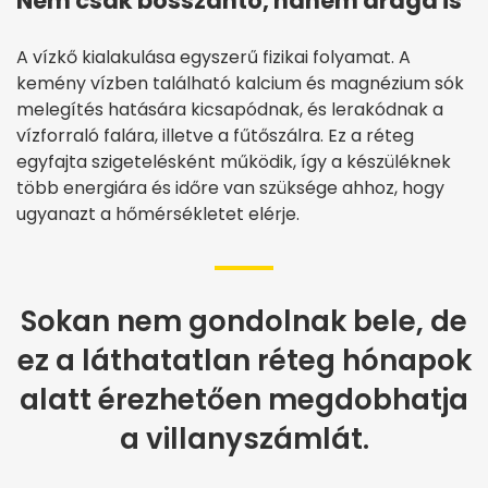
Nem csak bosszantó, hanem drága is
A vízkő kialakulása egyszerű fizikai folyamat. A
kemény vízben található kalcium és magnézium sók
melegítés hatására kicsapódnak, és lerakódnak a
vízforraló falára, illetve a fűtőszálra. Ez a réteg
egyfajta szigetelésként működik, így a készüléknek
több energiára és időre van szüksége ahhoz, hogy
ugyanazt a hőmérsékletet elérje.
Sokan nem gondolnak bele, de
ez a láthatatlan réteg hónapok
alatt érezhetően megdobhatja
a villanyszámlát.