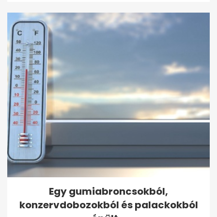
Egy gumiabroncsokból,
konzervdobozokból és palackokból