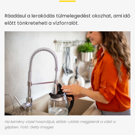
Ráadásul a lerakódás túlmelegedést okozhat, ami idő
előtt tönkreteheti a vízforralót.
Ha kemény vízzel használjuk, előbb-utóbb megjelenik a vízkő a
gépben. Fotó: Getty Images