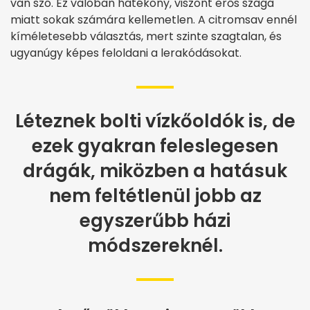
van szó. Ez valóban hatékony, viszont erős szaga
miatt sokak számára kellemetlen. A citromsav ennél
kíméletesebb választás, mert szinte szagtalan, és
ugyanúgy képes feloldani a lerakódásokat.
Léteznek bolti vízkőoldók is, de
ezek gyakran feleslegesen
drágák, miközben a hatásuk
nem feltétlenül jobb az
egyszerűbb házi
módszereknél.