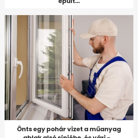
épült...
Önts egy pohár vizet a műanyag
ablak alsó sínjébe, és várj -...