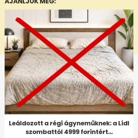
AJÁNLJUK MÉG:
seconds
Leáldozott a régi ágyneműknek: a Lidl
szombattól 4999 forintért...