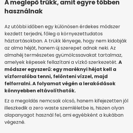
A meglepő trükk, amit egyre többen
használnak
Az utóbbi időben egy különösen érdekes módszer
kezdett terjedni, főleg a környezettudatos
háztartásokban. A trükk lényege, hogy nem kidobják
az alma héját, hanem új szerepet adnak neki. Az
almahéj természetes gyümölcssavakat tartalmaz,
amelyek képesek fellazítani a vízkő szerkezetét.
A
módszer egyszerű: egy maréknyi héjat kell a
vízforralóba tenni, felönteni vízzel, majd
felforralni. A folyamat végén a lerakódások
könnyebben eltávolíthatók.
Ez a megoldás nemcsak olcsó, hanem kifejezetten jól
illeszkedik a zero waste szemléletbe is, hiszen olyan
alapanyagot használ fel, ami egyébként a kukában
végezné.