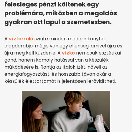
felesleges pénzt költenek egy
problémára, miközben a megoldás
gyakran ott lapul a szemetesben.
A
vízforraló
szinte minden modern konyha
alapdarabja, mégis van egy ellenség, amivel újra és
újra meg kell küzdenie. A
vízkő
nemcsak esztétikai
gond, hanem komoly hatással van a készülék
működésére is. Rontja az italok ízét, növeli az
energiafogyasztást, és hosszabb távon akár a
készülék élettartamát is jelentősen lerövidítheti.