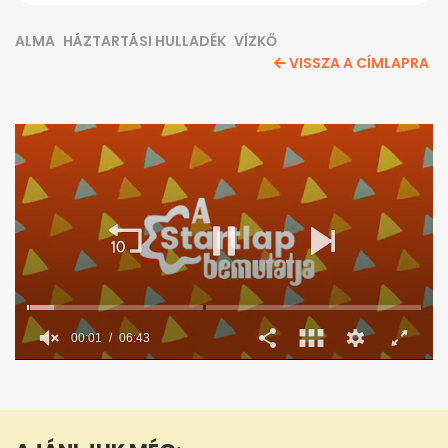
ALMA
HÁZTARTÁSI HULLADÉK
VÍZKŐ
VISSZA A CÍMLAPRA
0
seconds
of
6
minutes,
43