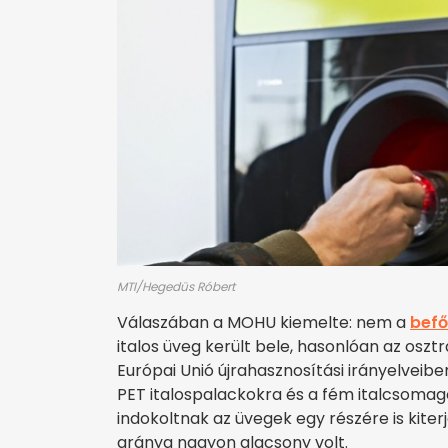
MTI/Hegedüs Róbert
Válaszában a MOHU kiemelte: nem a
befő
italos üveg került bele, hasonlóan az oszt
Európai Unió újrahasznosítási irányelvei
PET italospalackokra és a fém italcsomago
indokoltnak az üvegek egy részére is kiter
aránya nagyon alacsony volt.