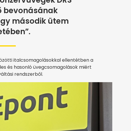
 konzervüvegek DRS
nő bevonásának
egy második ütem
etében”.
r közötti italcsomagolásokkal ellentétben a
eles és hasonló üvegcsomagolások miért
váltási rendszerből.