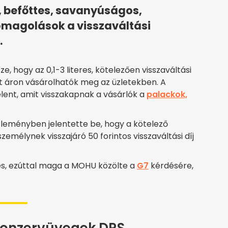
s, befőttes, savanyúságos,
omagolások a visszaváltási
.
e, hogy az 0,1-3 literes, kötelezően visszaváltási
velt áron vásárolhatók meg az üzletekben. A
lent, amit visszakapnak a vásárlók a
palackok,
leményben jelentette be, hogy a kötelező
emélynek visszajáró 50 forintos visszaváltási díj
tés, ezúttal maga a MOHU közölte a
G7
kérdésére,