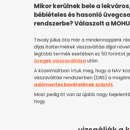
Mikor kerülnek bele a lekváro
bébiételes és hasonló üvegcs
rendszerbe? Válaszolt a MOHU
Tavaly július óta már a mindennapjaink rész
díjas italtermékek visszaváltási díjjal nö
legtöbb termék esetében ez 50 forintot je
üvegek visszaváltása
után.
A közelmúltban írtuk meg, hogy a NAV köz
visszaváltási rendszerben (DRS) a magánsz
adómentes bevételének számít
.
Most pedig itt van az újabb nagy bejelen
hogy