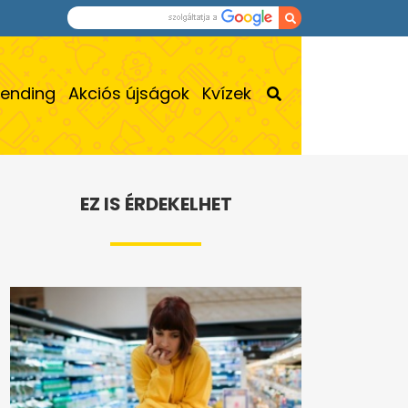
rending
Akciós újságok
Kvízek
EZ IS ÉRDEKELHET