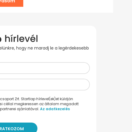
lvasom
evelünkre, hogy ne maradj le a legérdekesebb
oport Zrt. Startlap hírlevel(ek)et küldjön
ési céllal megkeressen az általam megadott
partnerei ajánlatával.
Az adatkezelés