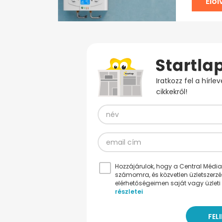
Elo
Iratkozz fel a hírl
cikkekről!
Hozzájárulok, hogy a Central Médiacs
számomra, és közvetlen üzletszerz
elérhetőségeimen saját vagy üzleti 
részletei