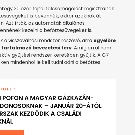
integy 30 ezer fajta italcsomagolást regisztráltak
tesüvegeket is bevennék, akkor azoknak át
. Azt írták, az automaták általános
lennének kezelni a befőttesüvegeket is.
 a visszaváltási rendszer részévé, arra
egyelőre
s tartalmazó bevezetési terv
. Amíg erről nem
ektív gyűjtési rendszer keretében gyűjtik. A G7
ken mindenhol le kell tudni adni a befőttes
EKELHET:
I POFON A MAGYAR GÁZKAZÁN-
JDONOSOKNAK – JANUÁR 20-ÁTÓL
RSZAK KEZDŐDIK A CSALÁDI
KNÁL