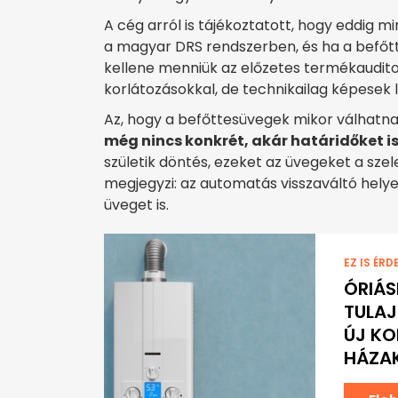
A cég arról is tájékoztatott, hogy eddig m
a magyar DRS rendszerben, és ha a befőt
kellene menniük az előzetes termékauditon
korlátozásokkal, de technikailag képesek 
Az, hogy a befőttesüvegek mikor válhatnak
még nincs konkrét, akár határidőket i
születik döntés, ezeket az üvegeket a szel
megjegyzi: az automatás visszaváltó helye
üveget is.
EZ IS ÉRD
ÓRIÁS
TULA
ÚJ KO
HÁZA