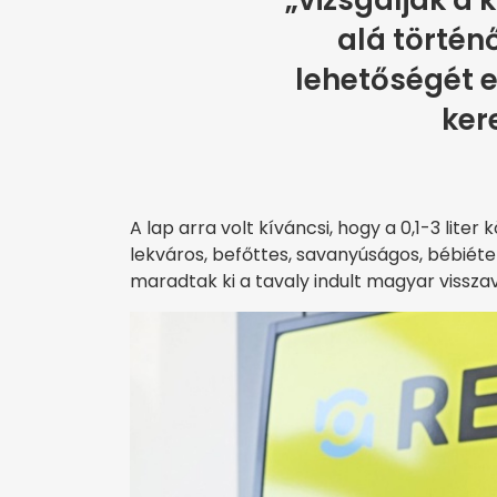
„vizsgálják a
alá törté
lehetőségét 
ker
A lap arra volt kíváncsi, hogy a 0,1-3 lite
lekváros, befőttes, savanyúságos, bébiét
maradtak ki a tavaly indult magyar vissza