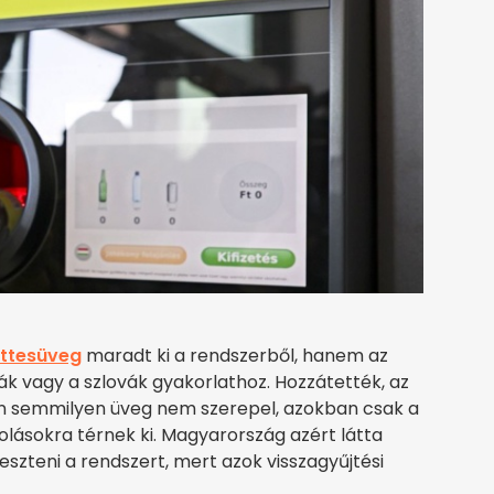
ttesüveg
maradt ki a rendszerből, hanem az
rák vagy a szlovák gyakorlathoz. Hozzátették, az
ben semmilyen üveg nem szerepel, azokban csak a
lásokra térnek ki. Magyarország azért látta
jeszteni a rendszert, mert azok visszagyűjtési