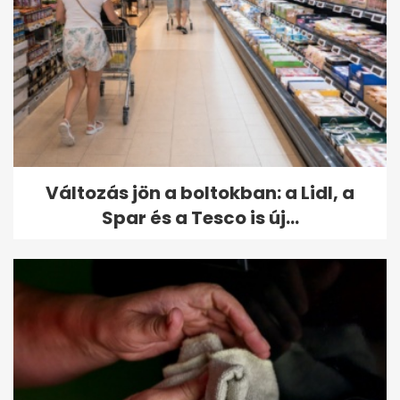
Változás jön a boltokban: a Lidl, a
Spar és a Tesco is új...