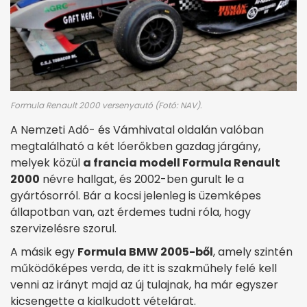
Formula Renault 2000 versenyautó (Fotó: NAV).
A Nemzeti Adó- és Vámhivatal oldalán valóban
megtalálható a két lóerőkben gazdag járgány,
melyek közül
a francia modell Formula Renault
2000
névre hallgat, és 2002-ben gurult le a
gyártósorról. Bár a kocsi jelenleg is üzemképes
állapotban van, azt érdemes tudni róla, hogy
szervizelésre szorul.
A másik egy
Formula BMW 2005-ből
, amely szintén
működőképes verda, de itt is szakműhely felé kell
venni az irányt majd az új tulajnak, ha már egyszer
kicsengette a kialkudott vételárat.