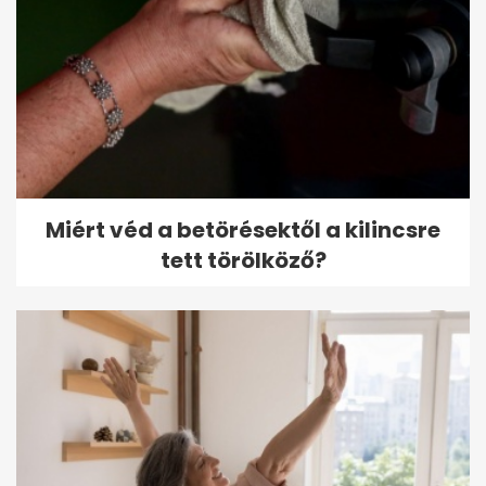
Miért véd a betörésektől a kilincsre
tett törölköző?