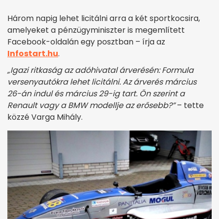
Három napig lehet licitálni arra a két sportkocsira,
amelyeket a pénzügyminiszter is megemlített
Facebook-oldalán egy posztban – írja az
Infostart.hu
.
„Igazi ritkaság az adóhivatal árverésén: Formula
versenyautókra lehet licitálni. Az árverés március
26-án indul és március 29-ig tart. Ön szerint a
Renault vagy a BMW modellje az erősebb?”
– tette
közzé Varga Mihály.