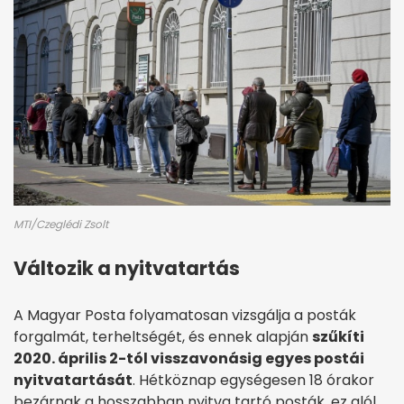
MTI/Czeglédi Zsolt
Változik a nyitvatartás
A Magyar Posta folyamatosan vizsgálja a posták
forgalmát, terheltségét, és ennek alapján
szűkíti
2020. április 2-tól visszavonásig egyes postái
nyitvatartását
. Hétköznap egységesen 18 órakor
bezárnak a hosszabban nyitva tartó posták, ez alól