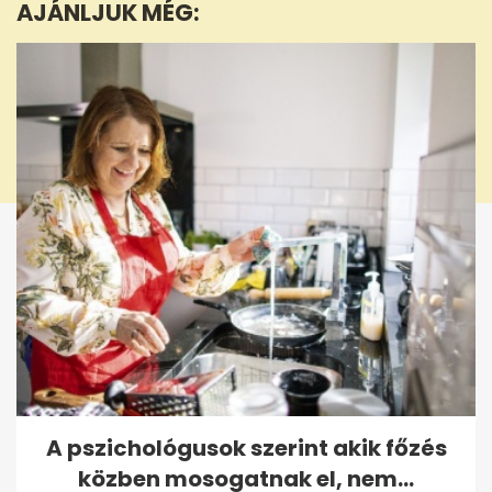
AJÁNLJUK MÉG:
6
seconds
A pszichológusok szerint akik főzés
közben mosogatnak el, nem...