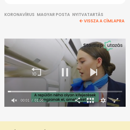
KORONAVÍRUS
MAGYAR POSTA
NYITVATARTÁS
VISSZA A CÍMLAPRA
00:02
01:06
0
seconds
of
1
minute,