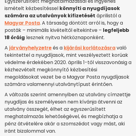
Egyszerűsített meghatalmazással és ingyenes
ismételt kézbesítéssel
könnyíti a nyugdíjasok
számára az utalványok kifizetését
áprilistól a
Magyar Posta
. A társaság döntött arról is, hogy a
posták – minimális kivételtől eltekintve –
legfeljebb
18 óráig
lesznek nyitva hétköznaponként.
A
járványhelyzetre
és a
kijárási korlátozásra
való
tekintettel a nyugdíjasok, mint veszélyeztett korúak
védelme érdekében 2020. április 1-től visszavonásig a
kézhezvételt megkönnyítő kézbesítési
megoldásokat vezet be a Magyar Posta nyugdíjasok
számára valamennyi utalványtípust érintően.
A változás szerint amennyiben az utalvány címzettje
nyugdíjas és személyesen nem kívánja átvenni az
utalvány összegét, élhet az egyszerűsített
meghatalmazás lehetőségével, és megbízhatja a
pénz átvételére akár a szomszédot vagy mást, aki
iránt bizalommal van.