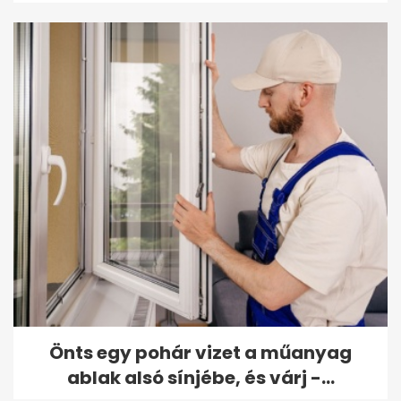
Önts egy pohár vizet a műanyag
ablak alsó sínjébe, és várj -...