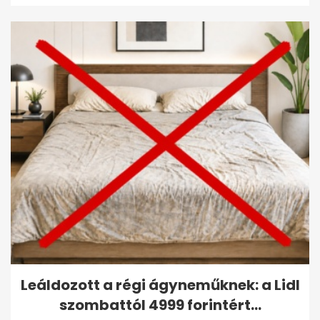
Leáldozott a régi ágyneműknek: a Lidl
szombattól 4999 forintért...