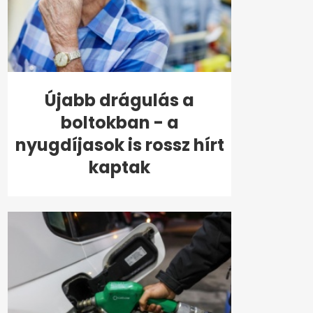
Újabb drágulás a
boltokban - a
nyugdíjasok is rossz hírt
kaptak