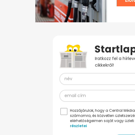
Elo
Iratkozz fel a hírl
cikkekről!
Hozzájárulok, hogy a Central Médiacs
számomra, és közvetlen üzletszerz
elérhetőségeimen saját vagy üzleti 
részletei