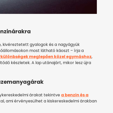
enzinárakra
ó, kivéreztetett gyalogok és a nagyágyúk
őállomásokon most látható káoszt – írja a
 árkülönbségek meglepően közel egymáshoz
,
ődő készletek. A lap utánajárt, mikor lesz újra
z üzemanyagárak
agykereskedelmi árakat tekintve
a benzin és a
tal, ami érvényesülhet a kiskereskedelmi árakban