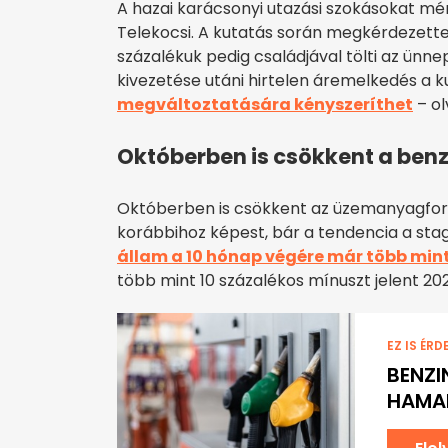
A hazai karácsonyi utazási szokásokat m
Telekocsi. A kutatás során megkérdezette
százalékuk pedig családjával tölti az ünn
kivezetése utáni hirtelen áremelkedés a 
megváltoztatására kényszeríthet
– ol
Októberben is csökkent a ben
Októberben is csökkent az üzemanyagforg
korábbihoz képest, bár a tendencia a stag
állam a 10 hónap végére már több mint
több mint 10 százalékos mínuszt jelent 20
EZ IS ÉRD
BENZI
HAMA