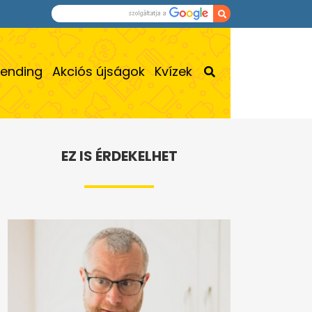
rending
Akciós újságok
Kvízek
EZ IS ÉRDEKELHET