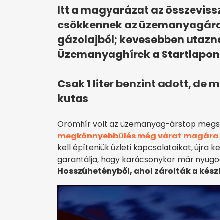
Itt a magyarázat az összeviss
csökkennek az üzemanyagárak
gázolajból; kevesebben utazn
Üzemanyaghírek a Startlapon
Csak 1 liter benzint adott, de
kutas
Örömhír volt az üzemanyag-árstop megszü
megkönnyebbülés még várat magára
kell építeniük üzleti kapcsolataikat, újra 
garantálja, hogy karácsonykor már nyugo
Hosszúhetényből, ahol zárolták a kész