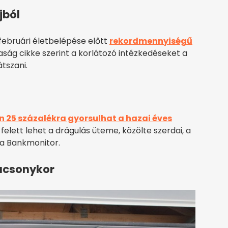
jból
ebruári életbelépése előtt
rekordmennyiségű
aság cikke szerint a korlátozó intézkedéseket a
tszani.
25 százalékra gyorsulhat a hazai éves
 felett lehet a drágulás üteme, közölte szerdai, a
 a Bankmonitor.
ácsonykor