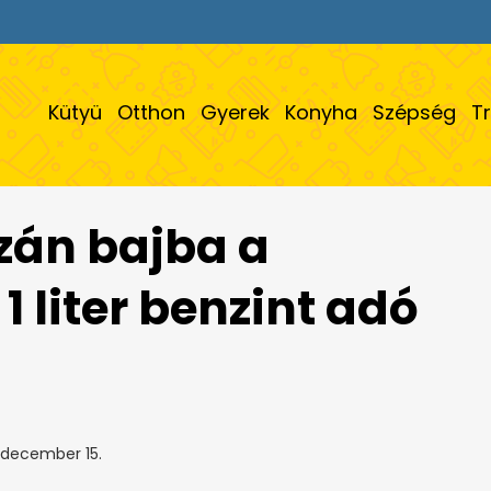
Kütyü
Otthon
Gyerek
Konyha
Szépség
T
azán bajba a
 liter benzint adó
 december 15.