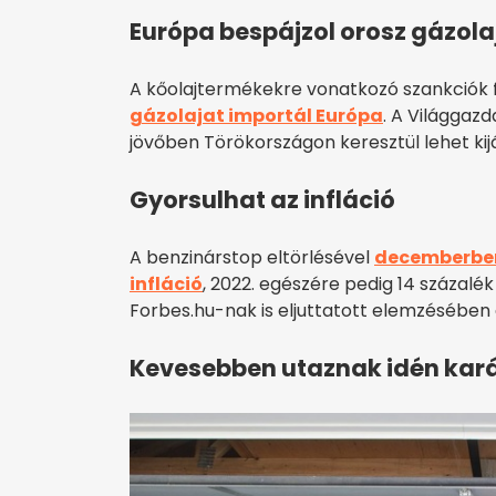
Európa bespájzol orosz gázola
A kőolajtermékekre vonatkozó szankciók f
gázolajat importál Európa
. A Világgazd
jövőben Törökországon keresztül lehet kijá
Gyorsulhat az infláció
A benzinárstop eltörlésével
decemberben 
infláció
, 2022. egészére pedig 14 százalék
Forbes.hu-nak is eljuttatott elemzésében
Kevesebben utaznak idén kar