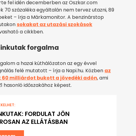
érte fel idén decemberben az Oszkar.com
k 70 százaléka egyáltalán nem tervez utazni, 89
epeket – írja a Márkamonitor. A benzinárstop
kutakon
sokakat az utazási szokások
vasható a cikkben.
zinkutak forgalma
alom a hazai kúthálózaton az egy évvel
nálás felé mutatott – írja a Napi.hu. Közben
az
 60 milliárdot bukott a jövedéki adón
, ami
21 hasonló időszakához képest.
EKELHET:
NKUTAK: FORDULAT JÖN
ROSAN AZ ELLÁTÁSBAN