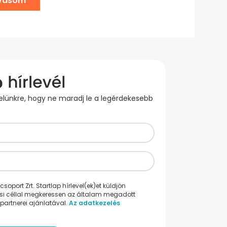
lvasom
evelünkre, hogy ne maradj le a legérdekesebb
oport Zrt. Startlap hírlevel(ek)et küldjön
ési céllal megkeressen az általam megadott
partnerei ajánlatával.
Az adatkezelés