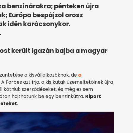
za benzinárakra; pénteken újra
; Európa bespájzol orosz
ak idén karácsonykor.
.
 most került igazán bajba a magyar
ntetése a kisvállalkozóknak, de
a
. A Forbes azt írja, a kis kutak üzemeltetőinek újra
kell kötniük szerződéseket, és még ez sem
dtan hajthatunk be egy benzinkútra.
Riport
leteket.