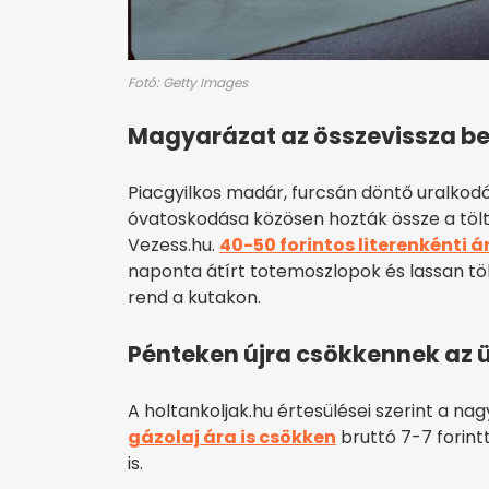
Fotó: Getty Images
Magyarázat az összevissza b
Piacgyilkos madár, furcsán döntő uralkod
óvatoskodása közösen hozták össze a tölt
Vezess.hu.
40-50 forintos literenkénti
naponta átírt totemoszlopok és lassan tölt
rend a kutakon.
Pénteken újra csökkennek a
A holtankoljak.hu értesülései szerint a n
gázolaj ára is csökken
bruttó 7-7 forint
is.