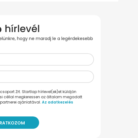
evelünkre, hogy ne maradj le a legérdekesebb
oport Zrt. Startlap hírlevel(ek)et küldjön
ési céllal megkeressen az általam megadott
partnerei ajánlatával.
Az adatkezelés