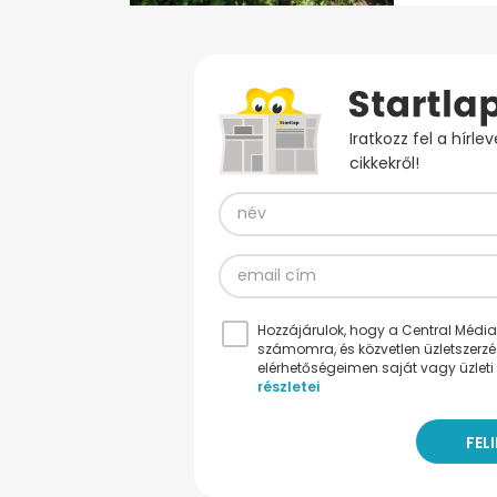
Iratkozz fel a hírl
cikkekről!
Hozzájárulok, hogy a Central Médiacs
számomra, és közvetlen üzletszerz
elérhetőségeimen saját vagy üzleti 
részletei