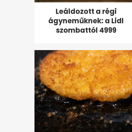
Leáldozott a régi
ágyneműknek: a Lidl
szombattól 4999
forintért...