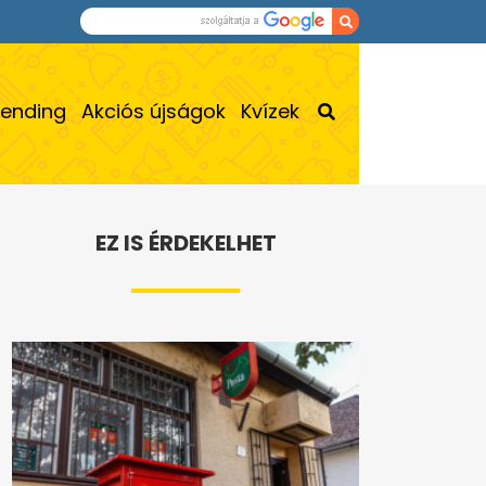
rending
Akciós újságok
Kvízek
EZ IS ÉRDEKELHET