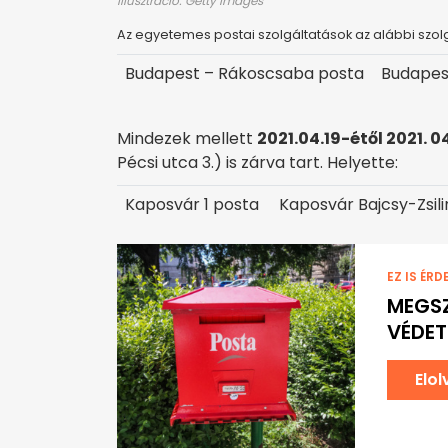
Illusztráció: Getty Images
Az egyetemes postai szolgáltatások az alábbi szol
Budapest – Rákoscsaba posta
Budapest 
Mindezek mellett
2021.04.19-étől 2021. 0
Pécsi utca 3.) is zárva tart. Helyette:
Kaposvár 1 posta
Kaposvár Bajcsy-Zsili
EZ IS ÉRD
MEGSZ
VÉDET
Elo