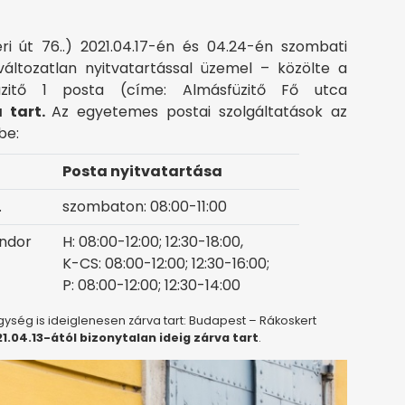
i út 76..) 2021.04.17-én és 04.24-én szombati
változatlan nyitvatartással üzemel – közölte a
füzitő 1 posta (címe: Almásfüzitő Fő utca
a tart.
Az egyetemes postai szolgáltatások az
be:
Posta nyitvatartása
.
szombaton: 08:00-11:00
ándor
H: 08:00-12:00; 12:30-18:00,
K-CS: 08:00-12:00; 12:30-16:00;
P: 08:00-12:00; 12:30-14:00
ység is ideiglenesen zárva tart: Budapest – Rákoskert
1.04.13-ától bizonytalan ideig zárva tart
.