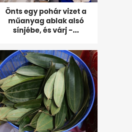
Önts egy pohár vizet a
műanyag ablak alsó
sínjébe, és várj -...