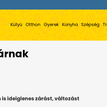
Kütyü
Otthon
Gyerek
Konyha
Szépség
T
zárnak
s ideiglenes zárást, változást