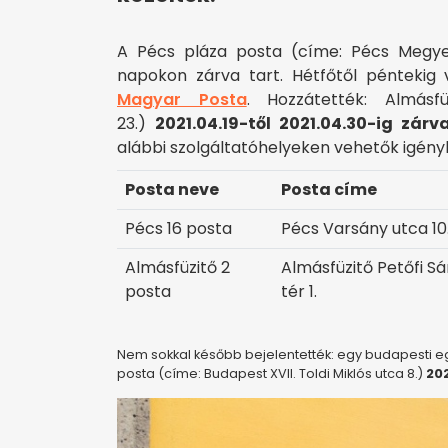
A Pécs pláza posta (címe: Pécs Megyer
napokon zárva tart. Hétfőtől péntekig 
Magyar Posta
. Hozzátették: Almás
23.)
2021.04.19-től 2021.04.30-ig zárv
alábbi szolgáltatóhelyeken vehetők igény
Posta neve
Posta címe
Pécs 16 posta
Pécs Varsány utca 10
Almásfüzitő 2
Almásfüzitő Petőfi S
posta
tér 1.
Nem sokkal később bejelentették: egy budapesti eg
posta (címe: Budapest XVII. Toldi Miklós utca 8.)
202