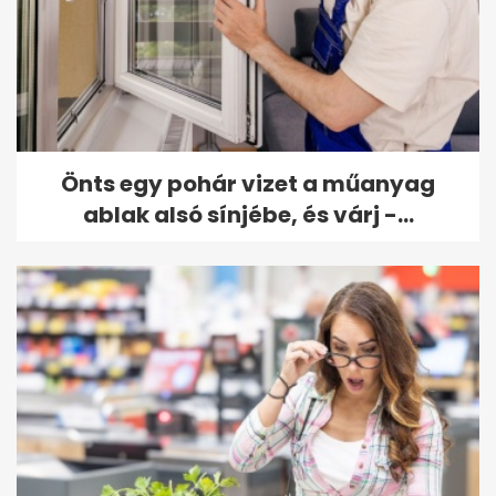
Önts egy pohár vizet a műanyag
ablak alsó sínjébe, és várj -...