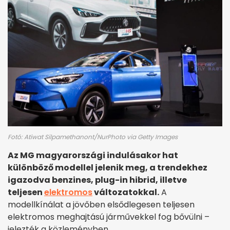
Fotó: Atiwat Silpamethanont/NurPhoto via Getty Images
Az MG magyarországi indulásakor hat
különböző modellel jelenik meg, a trendekhez
igazodva benzines, plug-in hibrid, illetve
teljesen
elektromos
változatokkal.
A
modellkínálat a jövőben elsődlegesen teljesen
elektromos meghajtású járművekkel fog bővülni –
jelezték a közleményben.