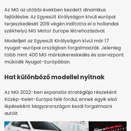
Az MG az utóbbi években kezdett dinamikus
fejlődésbe. Az Egyesült Királyságon kívüli európai
terjeszkedését 2019 végén indította el a hollandiai
székhelyű MG Motor Europe létrehozásával.
Modelljeit az Egyesült Királyságon kívül már 17
nyugat-európai országban forgalmazzák. Jelenleg
több mint 400 MG márkakereskedés és szervizpont
működik Nyugat-Európában.
Hat különböző modellel nyitnak
Az MG 2022-ben expanziós stratégiája részeként
Közép-Kelet-Európa felé fordul, ennek egyik első
lépéseként Magyarországon kezdi forgalmazni
autóit.