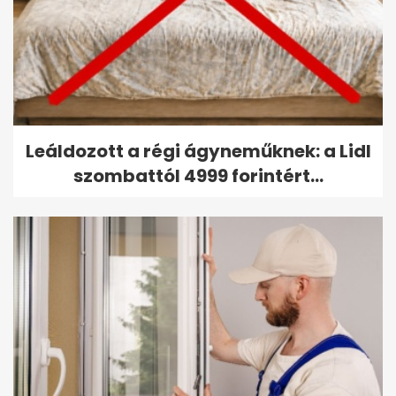
Leáldozott a régi ágyneműknek: a Lidl
szombattól 4999 forintért...