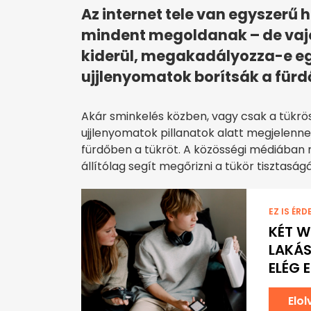
Az internet tele van egyszerű h
mindent megoldanak – de vaj
kiderül, megakadályozza-e eg
ujjlenyomatok borítsák a fürd
Akár sminkelés közben, vagy csak a tükrös
ujjlenyomatok pillanatok alatt megjelennek
fürdőben a tükröt. A közösségi médiában 
állítólag segít megőrizni a tükör tisztaságá
EZ IS ÉRD
KÉT W
LAKÁS
ELÉG 
Elo