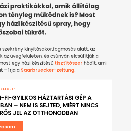
ázi praktikákkal, amik állítólag
on tényleg működnek is? Most
y házi készítésű spray, hogy
őszobai tükröt.
 szekrény kinyitásakor,fogmosás alatt, az
 az üvegfelületen, és csúnyán elcsúfítják a
most egy házi készítésű
tisztítószer
hódít, ami
t – írja a
Saarbruecker-zeitung.
EKELHET:
I-FI-GYILKOS HÁZTARTÁSI GÉP A
BAN – NEM IS SEJTED, MIÉRT NINCS
ERŐS JEL AZ OTTHONODBAN
lvasom