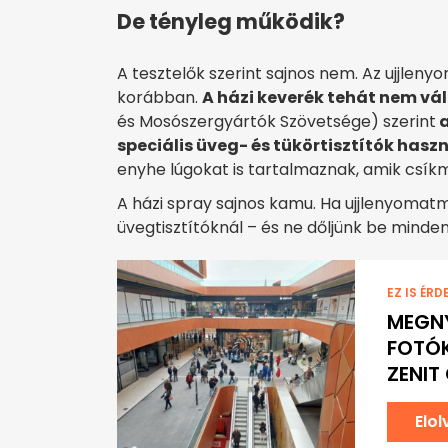
De tényleg működik?
A tesztelők szerint sajnos nem. Az ujjlen
korábban.
A házi keverék tehát nem vál
és Mosószergyártók Szövetsége) szerint
a
speciális üveg- és tükörtisztítók hasz
enyhe lúgokat is tartalmaznak, amik csík
A házi spray sajnos kamu. Ha ujjlenyomatm
üvegtisztítóknál – és ne dőljünk be minde
EZ IS ÉRD
MEGNY
FOTÓK
ZENIT
Elo