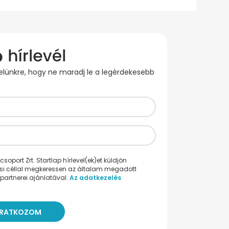
evelünkre, hogy ne maradj le a legérdekesebb
oport Zrt. Startlap hírlevel(ek)et küldjön
ési céllal megkeressen az általam megadott
partnerei ajánlatával.
Az adatkezelés