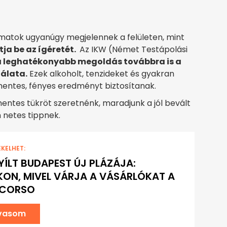
yomatok ugyanúgy megjelennek a felületen, mint
tja be az ígéretét.
Az IKW (Német Testápolási
 leghatékonyabb megoldás továbbra is a
nálata.
Ezek alkoholt, tenzideket és gyakran
mentes, fényes eredményt biztosítanak.
entes tükröt szeretnénk, maradjunk a jól bevált
n netes tippnek.
EKELHET:
ÍLT BUDAPEST ÚJ PLÁZÁJA:
ON, MIVEL VÁRJA A VÁSÁRLÓKAT A
 CORSO
lvasom