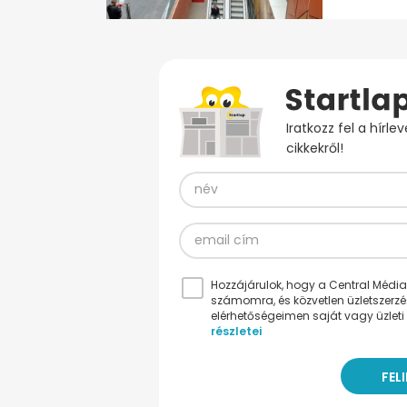
Iratkozz fel a hírl
cikkekről!
Hozzájárulok, hogy a Central Médiacs
számomra, és közvetlen üzletszerz
elérhetőségeimen saját vagy üzleti 
részletei