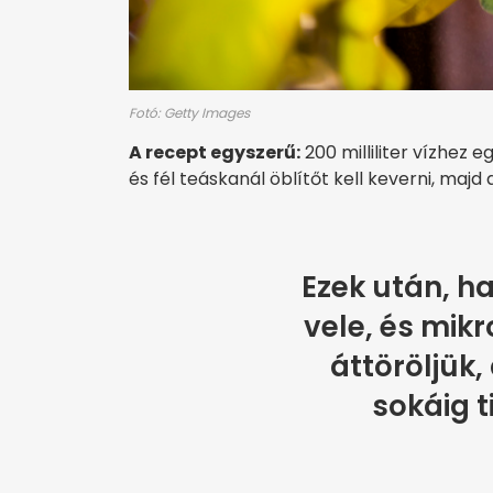
Fotó: Getty Images
A recept egyszerű:
200 milliliter vízhez 
és fél teáskanál öblítőt kell keverni, majd
Ezek után, ha
vele, és mik
áttöröljük, 
sokáig t