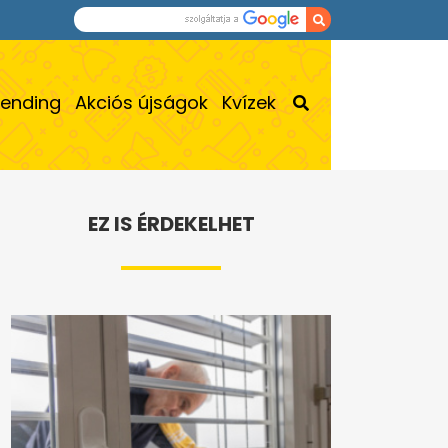
rending
Akciós újságok
Kvízek
EZ IS ÉRDEKELHET