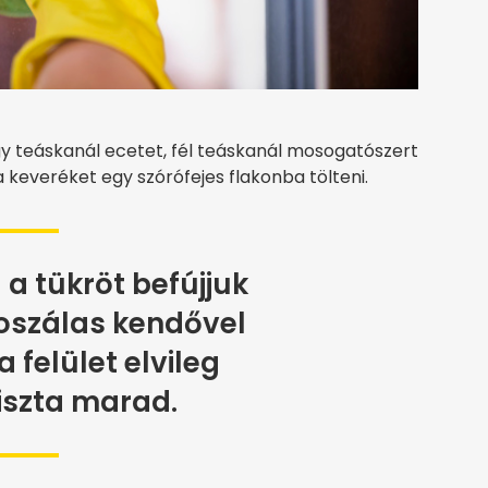
egy teáskanál ecetet, fél teáskanál mosogatószert
 a keveréket egy szórófejes flakonba tölteni.
 a tükröt befújjuk
roszálas kendővel
a felület elvileg
iszta marad.