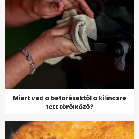
Miért véd a betörésektől a kilincsre
tett törölköző?