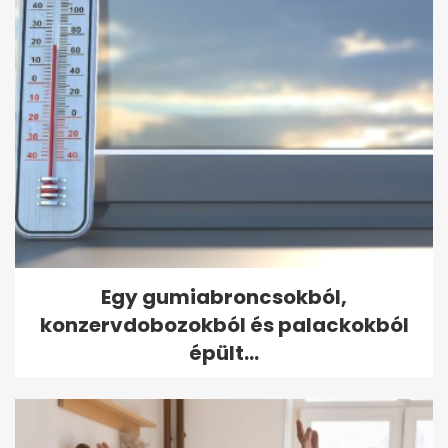
Egy gumiabroncsokból,
konzervdobozokból és palackokból
épült...