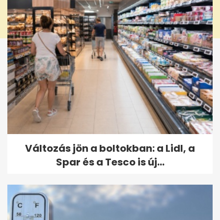
Változás jön a boltokban: a Lidl, a
Spar és a Tesco is új...