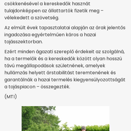
csökkenésével a kereskedők hasznát
tulajdonképpen az állattartók fizetik meg –
vélekedett a szövetség.
Az elmúlt évek tapasztalatai alapján az árak jelentős
ingadozása egyértelműen káros a hazai
tojásszektorban.
Ezért minden ágazati szereplő érdekeit az szolgálná,
ha a termelők és a kereskedők között olyan hosszú
távú megállapodások születnének, amelyek
hullámzás helyett árstabilitást teremtenének és
garantálnák a hazai termelés kiegyensúlyozottságát
a tojáspiacon – összegezték.
(MTI)