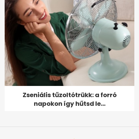
Zseniális tűzoltótrükk: a forró
napokon így hűtsd le...