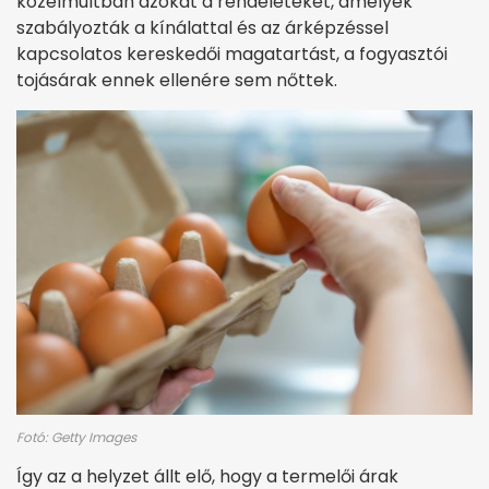
közelmúltban azokat a rendeleteket, amelyek
szabályozták a kínálattal és az árképzéssel
kapcsolatos kereskedői magatartást, a fogyasztói
tojásárak ennek ellenére sem nőttek.
Fotó: Getty Images
Így az a helyzet állt elő, hogy a termelői árak