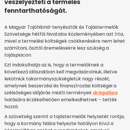
veszélyezteti a termelés
fenntarthatóságát.
A Magyar Tojóhibrid-tenyésztők és Tojástermelők
Szövetsége hétfői hivatalos közleményében azt írta,
mivel a termelési költségek csökkenésére nem lehet
számítani, ősztől áremelésekre lesz szükség a
tojáspiacon.
Ezt indokolhatja az is, hogy a termelőknek a
következő időszakban kell megvásárolniuk, illetve
lekötniük takarmányszükségletük nagy részét,
amelynek beszerzési és finanszírozási költségei a
szélsőséges időjárás miatti termények
drágulása
hatására érzékelhetően emelkedhetnek – tették
hozzá.
A szövetség szerint a tojástermelők helyzetét rontja,
hogy a kormány hiába helyezte hatályon kívül a