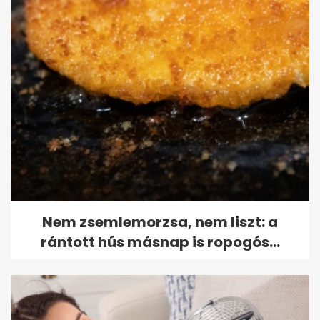
Nem zsemlemorzsa, nem liszt: a
rántott hús másnap is ropogós...