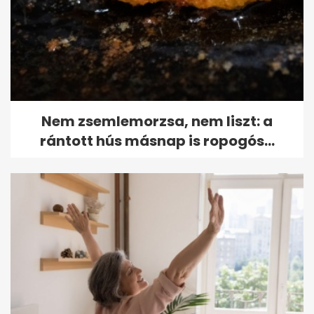
Nem zsemlemorzsa, nem liszt: a
rántott hús másnap is ropogós...