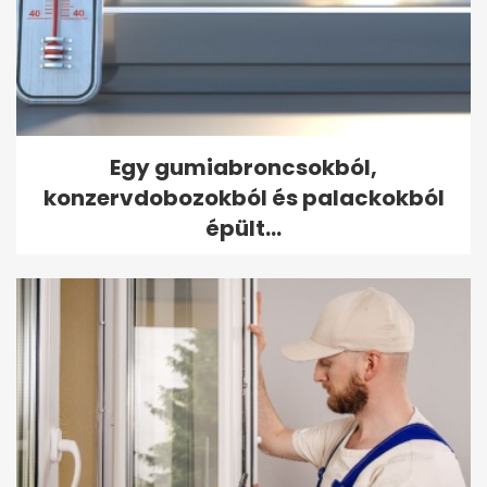
Egy gumiabroncsokból,
konzervdobozokból és palackokból
épült...