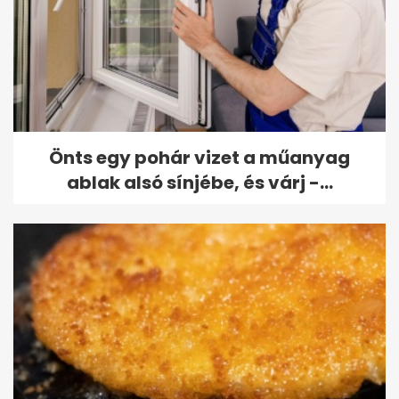
Önts egy pohár vizet a műanyag
ablak alsó sínjébe, és várj -...