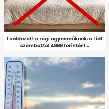
Leáldozott a régi ágyneműknek: a Lidl
szombattól 4999 forintért...