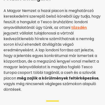
A Magyar Nemzet a hazai piacon is meghatározó
kereskedelmi szereplő belső köreiből úgy tudja, hogy
feszült a hangulat a Tesco áruházlánc londoni
anyavállalatánál: úgy tűnik, az ottani
tőzsdén
jegyzett vállalat tulajdonosai a vártnál
kedvezőtlenebb hírekre számíthatnak a nemrég
soron kívül elrendelt átvilágítás végső
eredményeként. A lap londoni forrása azt jelezte,
hogy a jelentés egyes konkrétumai már ismertek a
központban, de a megszűnő lengyel vonal mellett a
magyar leányvállalatot is magába foglaló Tesco
Europa csoport többi tagjánál, a cseh és a szlovák
piacon
még zajlik a körülmények feltérképezése
,
vagyis még nincsenek végleges számokon alapuló
döntések.