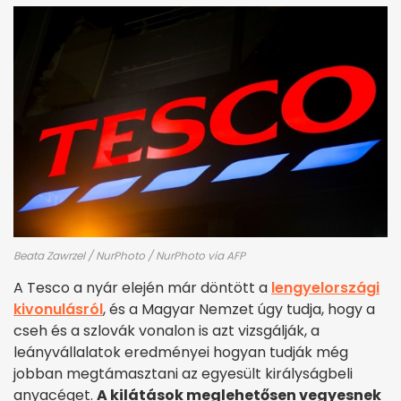
Beata Zawrzel / NurPhoto / NurPhoto via AFP
A Tesco a nyár elején már döntött a
lengyelországi
kivonulásról
, és a Magyar Nemzet úgy tudja, hogy a
cseh és a szlovák vonalon is azt vizsgálják, a
leányvállalatok eredményei hogyan tudják még
jobban megtámasztani az egyesült királyságbeli
anyacéget.
A kilátások meglehetősen vegyesnek