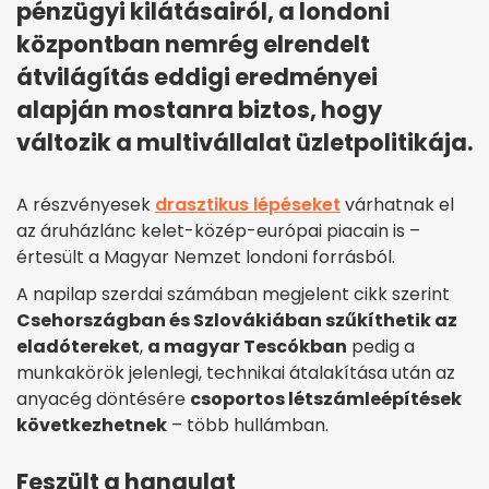
pénzügyi kilátásairól, a londoni
központban nemrég elrendelt
átvilágítás eddigi eredményei
alapján mostanra biztos, hogy
változik a multivállalat üzletpolitikája.
A részvényesek
drasztikus lépéseket
várhatnak el
az áruházlánc kelet-közép-európai piacain is –
értesült a Magyar Nemzet londoni forrásból.
A napilap szerdai számában megjelent cikk szerint
Csehországban és Szlovákiában szűkíthetik az
eladótereket
,
a magyar Tescókban
pedig a
munkakörök jelenlegi, technikai átalakítása után az
anyacég döntésére
csoportos létszámleépítések
következhetnek
– több hullámban.
Feszült a hangulat