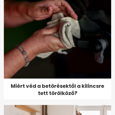
Miért véd a betörésektől a kilincsre
tett törölköző?