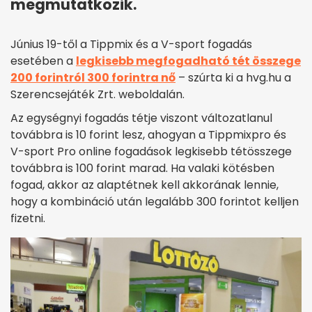
megmutatkozik.
Június 19-től a Tippmix és a V-sport fogadás
esetében a
legkisebb megfogadható tét összege
200 forintról 300 forintra nő
– szúrta ki a hvg.hu a
Szerencsejáték Zrt. weboldalán.
Az egységnyi fogadás tétje viszont változatlanul
továbbra is 10 forint lesz, ahogyan a Tippmixpro és
V-sport Pro online fogadások legkisebb tétösszege
továbbra is 100 forint marad. Ha valaki kötésben
fogad, akkor az alaptétnek kell akkorának lennie,
hogy a kombináció után legalább 300 forintot kelljen
fizetni.