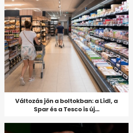
Változás jön a boltokban: a Lidl, a
Spar és a Tesco is új...