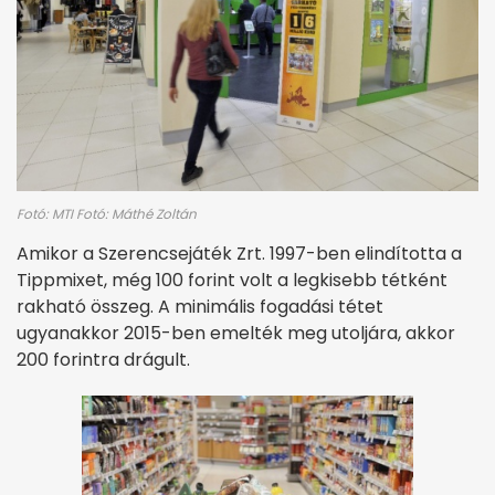
Fotó: MTI Fotó: Máthé Zoltán
Amikor a Szerencsejáték Zrt. 1997-ben elindította a
Tippmixet, még 100 forint volt a legkisebb tétként
rakható összeg. A minimális fogadási tétet
ugyanakkor 2015-ben emelték meg utoljára, akkor
200 forintra drágult.