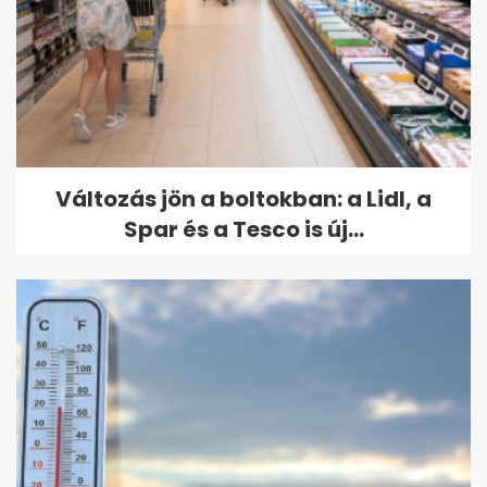
Változás jön a boltokban: a Lidl, a
Spar és a Tesco is új...