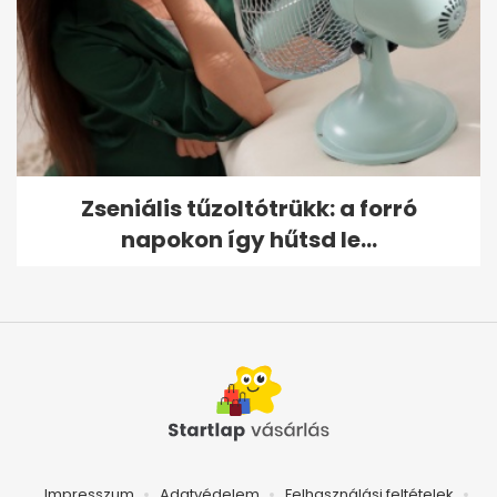
Zseniális tűzoltótrükk: a forró
napokon így hűtsd le...
Impresszum
Adatvédelem
Felhasználási feltételek