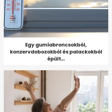
Egy gumiabroncsokból,
konzervdobozokból és palackokból
épült...