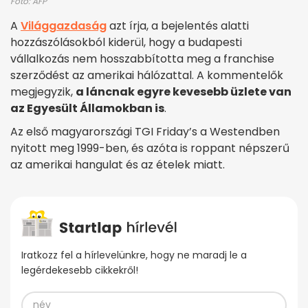
Fotó: AFP
A
Világgazdaság
azt írja, a bejelentés alatti
hozzászólásokból kiderül, hogy a budapesti
vállalkozás nem hosszabbította meg a franchise
szerződést az amerikai hálózattal. A kommentelők
megjegyzik,
a láncnak egyre kevesebb üzlete van
az Egyesült Államokban is
.
Az első magyarországi TGI Friday’s a Westendben
nyitott meg 1999-ben, és azóta is roppant népszerű
az amerikai hangulat és az ételek miatt.
Iratkozz fel a hírlevelünkre, hogy ne maradj le a
legérdekesebb cikkekről!