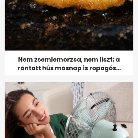
Nem zsemlemorzsa, nem liszt: a
rántott hús másnap is ropogós...