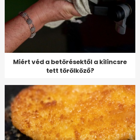
Miért véd a betörésektől a kilincsre
tett törölköző?