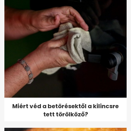
Miért véd a betörésektől a kilincsre
tett törölköző?