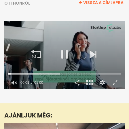
VISSZA A CÍMLAPRA
OTTHONRÓL
00:02
01:00
0
seconds
of
1
minute,
AJÁNLJUK MÉG:
0