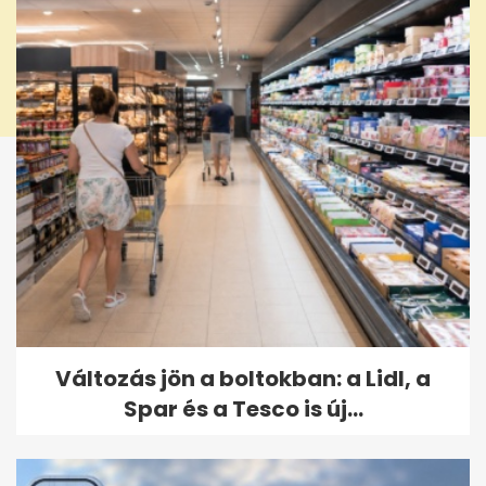
Változás jön a boltokban: a Lidl, a
Spar és a Tesco is új...