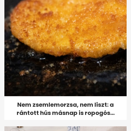
Nem zsemlemorzsa, nem liszt: a
rántott hús másnap is ropogós...