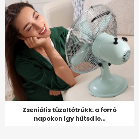
Zseniális tűzoltótrükk: a forró
napokon így hűtsd le...