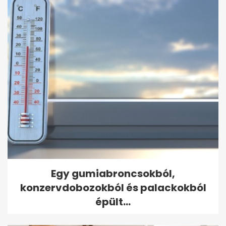
Egy gumiabroncsokból,
konzervdobozokból és palackokból
épült...