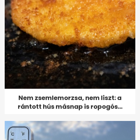
Nem zsemlemorzsa, nem liszt: a
rántott hús másnap is ropogós...