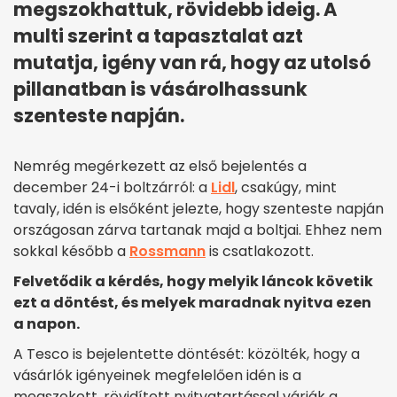
megszokhattuk, rövidebb ideig. A
multi szerint a tapasztalat azt
mutatja, igény van rá, hogy az utolsó
pillanatban is vásárolhassunk
szenteste napján.
Nemrég megérkezett az első bejelentés a
december 24-i boltzárról: a
Lidl
, csakúgy, mint
tavaly, idén is elsőként jelezte, hogy szenteste napján
országosan zárva tartanak majd a boltjai. Ehhez nem
sokkal később a
Rossmann
is csatlakozott.
Felvetődik a kérdés, hogy melyik láncok követik
ezt a döntést, és melyek maradnak nyitva ezen
a napon.
A Tesco is bejelentette döntését: közölték, hogy a
vásárlók igényeinek megfelelően idén is a
megszokott, rövidített nyitvatartással várják a