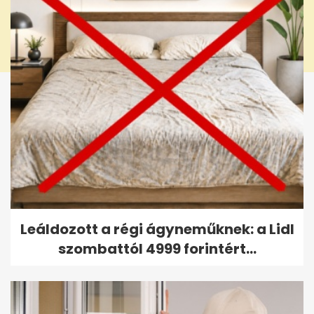
Leáldozott a régi ágyneműknek: a Lidl
szombattól 4999 forintért...