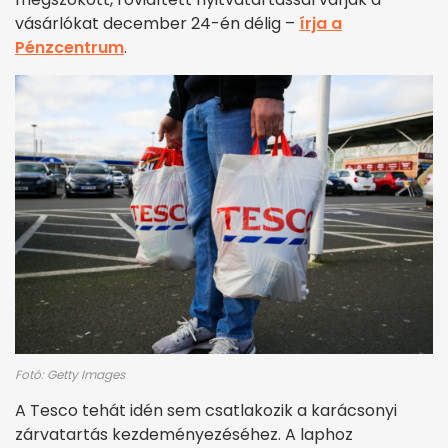
vásárlókat december 24-én délig –
írja a
Pénzcentrum
.
Fotó: Getty Images
A Tesco tehát idén sem csatlakozik a karácsonyi
zárvatartás kezdeményezéséhez. A laphoz