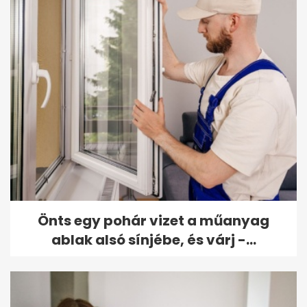
Önts egy pohár vizet a műanyag
ablak alsó sínjébe, és várj -...