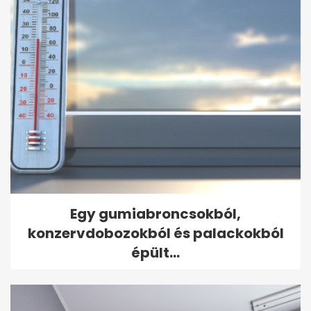
Egy gumiabroncsokból,
konzervdobozokból és palackokból
épült...