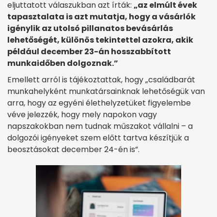
eljuttatott válaszukban azt írták:
„az elmúlt évek
tapasztalata is azt mutatja, hogy a vásárlók
igénylik az utolsó pillanatos bevásárlás
lehetőségét, különös tekintettel azokra, akik
például december 23-án hosszabbított
munkaidőben dolgoznak.”
Emellett arról is tájékoztattak, hogy „családbarát
munkahelyként munkatársainknak lehetőségük van
arra, hogy az egyéni élethelyzetüket figyelembe
véve jelezzék, hogy mely napokon vagy
napszakokban nem tudnak műszakot vállalni – a
dolgozói igényeket szem előtt tartva készítjük a
beosztásokat december 24-én is”.