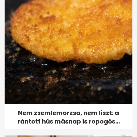
Nem zsemlemorzsa, nem liszt: a
rántott hús másnap is ropogós...