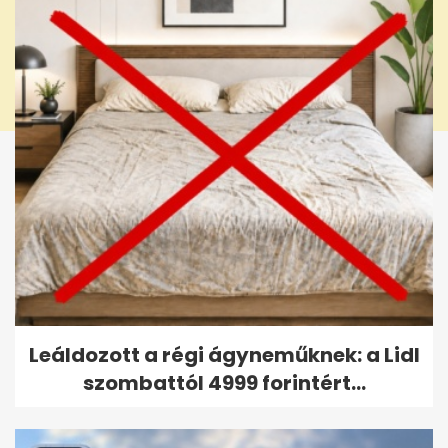
Leáldozott a régi ágyneműknek: a Lidl
szombattól 4999 forintért...