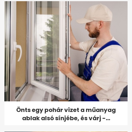
Önts egy pohár vizet a műanyag
ablak alsó sínjébe, és várj -...