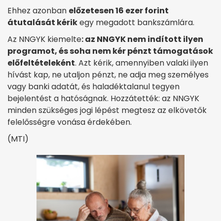
Ehhez azonban
előzetesen 16 ezer forint
átutalását kérik
egy megadott bankszámlára.
Az NNGYK kiemelte
: az NNGYK nem indított ilyen
programot, és soha nem kér pénzt támogatások
előfeltételeként
. Azt kérik, amennyiben valaki ilyen
hívást kap, ne utaljon pénzt, ne adja meg személyes
vagy banki adatát, és haladéktalanul tegyen
bejelentést a hatóságnak. Hozzátették: az NNGYK
minden szükséges jogi lépést megtesz az elkövetők
felelősségre vonása érdekében.
(MTI)