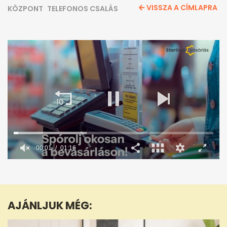
VISSZA A CÍMLAPRA
KÖZPONT
TELEFONOS CSALÁS
00:02
01:16
0
seconds
of
1
minute,
AJÁNLJUK MÉG:
16
seconds