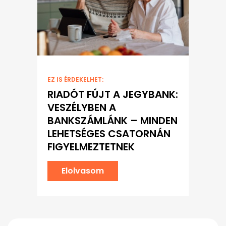
EZ IS ÉRDEKELHET:
RIADÓT FÚJT A JEGYBANK:
VESZÉLYBEN A
BANKSZÁMLÁNK – MINDEN
LEHETSÉGES CSATORNÁN
FIGYELMEZTETNEK
Elolvasom