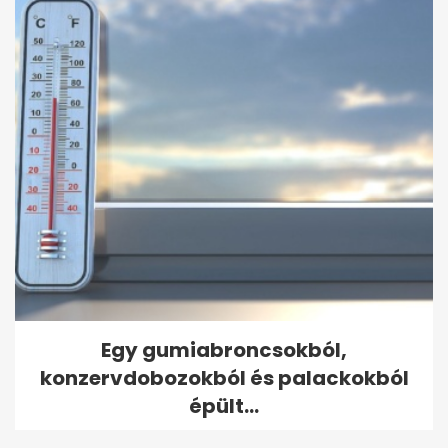
Egy gumiabroncsokból,
konzervdobozokból és palackokból
épült...