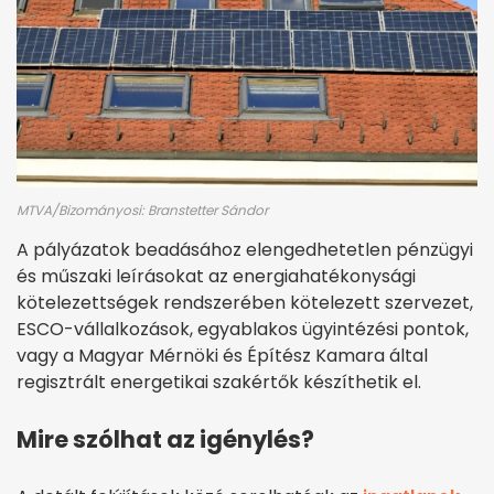
MTVA/Bizományosi: Branstetter Sándor
A pályázatok beadásához elengedhetetlen pénzügyi
és műszaki leírásokat az energiahatékonysági
kötelezettségek rendszerében kötelezett szervezet,
ESCO-vállalkozások, egyablakos ügyintézési pontok,
vagy a Magyar Mérnöki és Építész Kamara által
regisztrált energetikai szakértők készíthetik el.
Mire szólhat az igénylés?