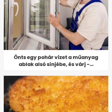
Önts egy pohár vizet a műanyag
ablak alsó sínjébe, és várj -...