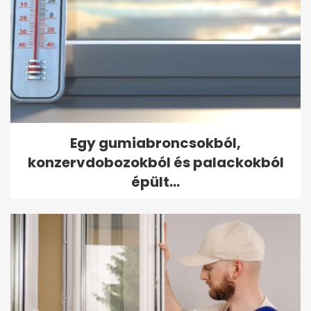
Egy gumiabroncsokból,
konzervdobozokból és palackokból
épült...