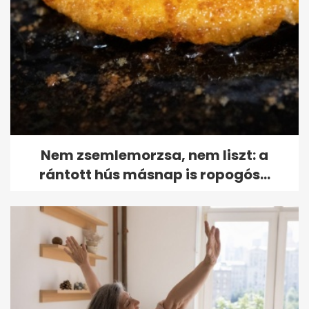
Nem zsemlemorzsa, nem liszt: a
rántott hús másnap is ropogós...