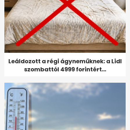
Leáldozott a régi ágyneműknek: a Lidl
szombattól 4999 forintért...