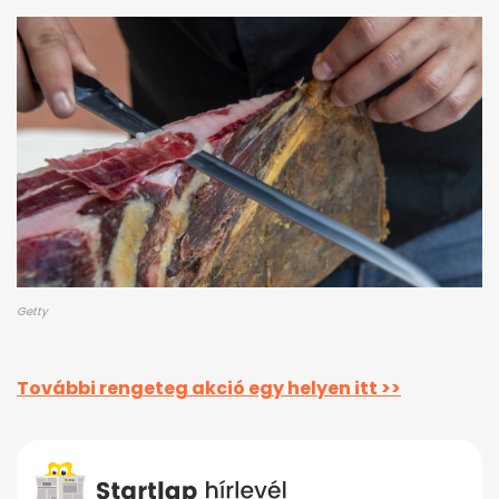
Getty
További rengeteg akció egy helyen itt >>