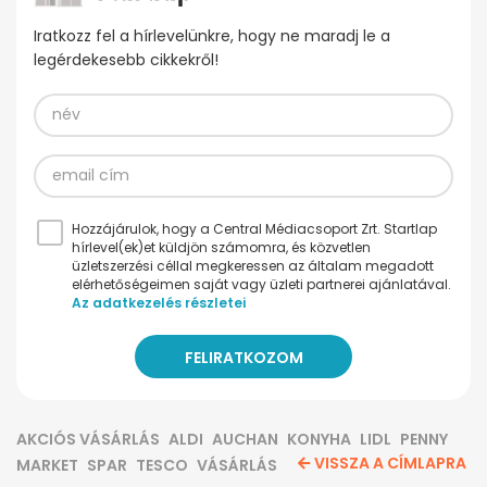
Iratkozz fel a hírlevelünkre, hogy ne maradj le a
legérdekesebb cikkekről!
Hozzájárulok, hogy a Central Médiacsoport Zrt. Startlap
hírlevel(ek)et küldjön számomra, és közvetlen
üzletszerzési céllal megkeressen az általam megadott
elérhetőségeimen saját vagy üzleti partnerei ajánlatával.
Az adatkezelés részletei
AKCIÓS VÁSÁRLÁS
ALDI
AUCHAN
KONYHA
LIDL
PENNY
VISSZA A CÍMLAPRA
MARKET
SPAR
TESCO
VÁSÁRLÁS