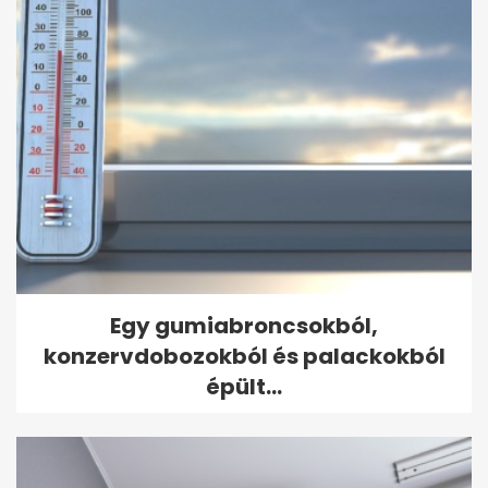
Egy gumiabroncsokból,
konzervdobozokból és palackokból
épült...