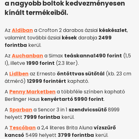
a nagyobb boltok kedvezményesen
kínált termékeiből.
Az
Aldiban
a Crofton 2 darabos ázsiai
késkészlet
,
valamint további ázsiai
kések
darabja
2499
forintba
kerül.
Az
Auchanban
a Simax
teáskanna
1490 forint
(1,5
l), illetve
1990 forint
(2.3 liter).
A
Lidlben
az Ernesto
öntöttvas sütőtál
(kb. 23 cm
átmérő)
12999 forintért
kapható.
A
Penny Marketben
a többféle színben kapható
Berlinger Haus
kenyértartó 5990 forint
.
A
Sparban
a Sencor 3 in 1
szendvicssütő
8999
helyett
7999 forintba
kerül.
A
Tescóban
a 2,4 literes Brita Aluna
vízszűrő
kancsó
5499 helyett
3799 forintba
kerül.