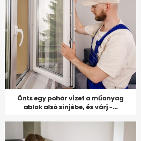
Önts egy pohár vizet a műanyag
ablak alsó sínjébe, és várj -...