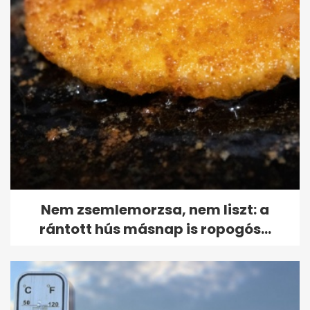
Nem zsemlemorzsa, nem liszt: a
rántott hús másnap is ropogós...