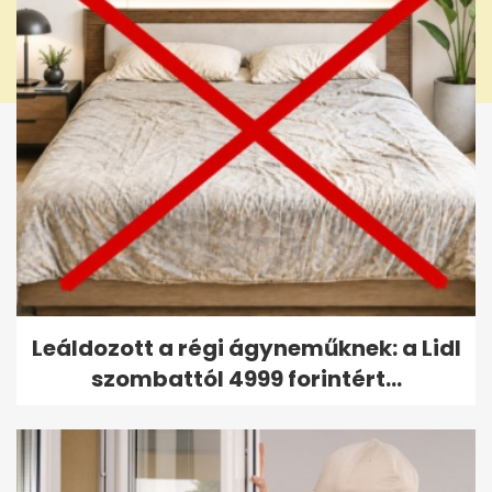
Leáldozott a régi ágyneműknek: a Lidl
szombattól 4999 forintért...