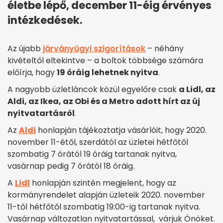
életbe lépő, december 11-éig érvényes
intézkedések.
Az újabb
járványügyi szigorítások
– néhány
kivételtől eltekintve – a boltok többsége számára
előírja, hogy
19 óráig lehetnek nyitva
.
A nagyobb üzletláncok közül egyelőre csak
a Lidl, az
Aldi, az Ikea, az Obi és a Metro adott hírt az új
nyitvatartásról
.
Az
Aldi
honlapján tájékoztatja vásárlóit, hogy 2020.
november 11-étől, szerdától az üzletei hétfőtől
szombatig 7 órától 19 óráig tartanak nyitva,
vasárnap pedig 7 órától 18 óráig.
A
Lidl
honlapján szintén megjelent, hogy az
kormányrendelet alapján üzleteik 2020. november
11-től hétfőtől szombatig 19:00-ig tartanak nyitva.
Vasárnap változatlan nyitvatartással, várjuk Önöket.