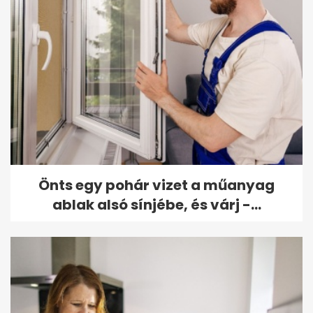
Önts egy pohár vizet a műanyag
ablak alsó sínjébe, és várj -...