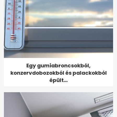
Egy gumiabroncsokból,
konzervdobozokból és palackokból
épült...