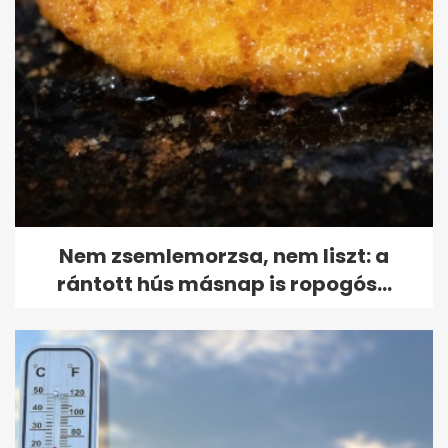
Nem zsemlemorzsa, nem liszt: a
rántott hús másnap is ropogós...