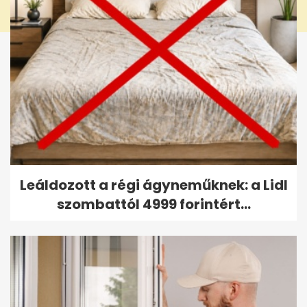
Leáldozott a régi ágyneműknek: a Lidl
szombattól 4999 forintért...