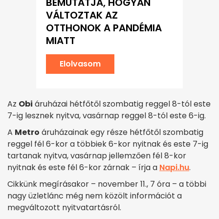
BEMUTATJA, HOGYAN
VÁLTOZTAK AZ
OTTHONOK A PANDÉMIA
MIATT
Elolvasom
Az
Obi
áruházai hétfőtől szombatig reggel 8-tól este
7-ig lesznek nyitva, vasárnap reggel 8-tól este 6-ig.
A
Metro
áruházainak egy része hétfőtől szombatig
reggel fél 6-kor a többiek 6-kor nyitnak és este 7-ig
tartanak nyitva, vasárnap jellemzően fél 8-kor
nyitnak és este fél 6-kor zárnak – írja a
Napi.hu
.
Cikkünk megírásakor – november 11., 7 óra – a többi
nagy üzletlánc még nem közölt információt a
megváltozott nyitvatartásról.