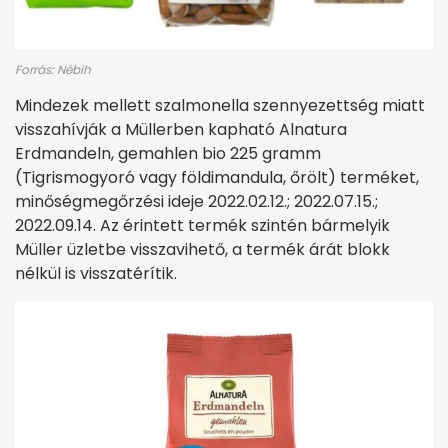
Forrás: Nébih
Mindezek mellett szalmonella szennyezettség miatt
visszahívják a Müllerben kapható Alnatura
Erdmandeln, gemahlen bio 225 gramm
(Tigrismogyoró vagy földimandula, őrölt) terméket,
minőségmegőrzési ideje 2022.02.12.; 2022.07.15.;
2022.09.14. Az érintett termék szintén bármelyik
Müller üzletbe visszavihető, a termék árát blokk
nélkül is visszatérítik.