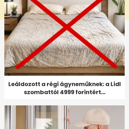
Leáldozott a régi ágyneműknek: a Lidl
szombattól 4999 forintért...