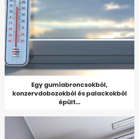
Egy gumiabroncsokból,
konzervdobozokból és palackokból
épült...