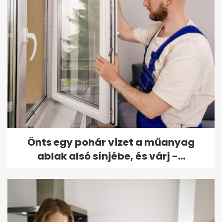
Önts egy pohár vizet a műanyag
ablak alsó sínjébe, és várj -...