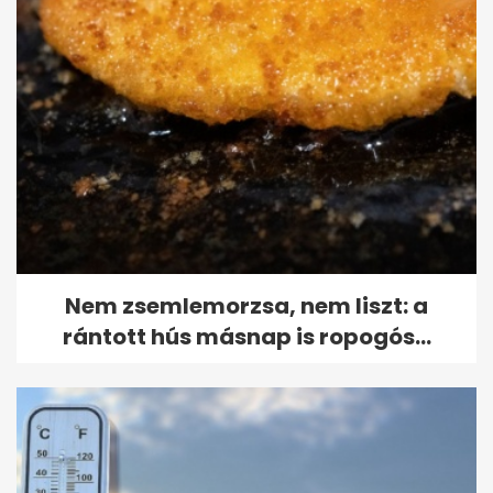
Nem zsemlemorzsa, nem liszt: a
rántott hús másnap is ropogós...