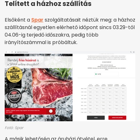
Telített a házhoz szállítás
Elsőként a
Spar
szolgáltatásait néztük meg: a házhoz
szállításnál egyetlen elérhető időpont sincs 03.29-től
04.06-ig terjedő időszakra, pedig több
irányítószámmal is próbáltuk.
Fotó: Spar
A másik lehetőség az áruházi átvétel, erre