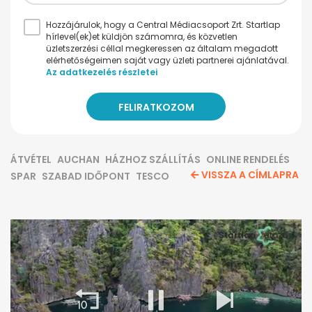
Hozzájárulok, hogy a Central Médiacsoport Zrt. Startlap
hírlevel(ek)et küldjön számomra, és közvetlen
üzletszerzési céllal megkeressen az általam megadott
elérhetőségeimen saját vagy üzleti partnerei ajánlatával.
Az adatkezelés részletei
ÁTVÉTEL
AUCHAN
HÁZHOZ SZÁLLÍTÁS
ONLINE RENDELÉS
VISSZA A CÍMLAPRA
SPAR
SZABAD IDŐPONT
TESCO