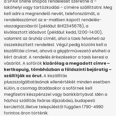
a SPAR online shopos rendelését szeretné a –
lakóhelyi vagy tartózkodási – címére szállíttatni. Meg
kell adni a megrendelő nevét, telefonszámát, a
rendelésszámot az e-mailben kapott rendelés-
visszaigazolásról (például: BH12345678), a
kiválasztott idősávot (például: kedd, 12:00-14:00),
valamint az áruház címét, ahol a taxis felveheti az
összekészített rendelést. Végül pedig közölni kell a
kiszállítási címet, ahová a gépjárművezető elviheti a
kért árukat. A rendelés érkezésekor a taxis keresi a
vásárlót. A sofőrök
kizárólag a megadott címre –
kertkapuig, tömbházban a földszinti bejáratig –
szállítják az árut.
A kiszállítás
pluszszolgáltatásának ellenértékét minden esetben
külön, a csomag átadásakor a sofőrnek kell
megfizetni készpénzzel vagy bankkártyával. Idén a
házhoz szállítás fixáras díjszabású, budapesti
kerülettől, illetve településtől függően 1790-4990
forintos áron történik.