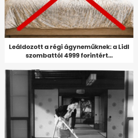
Leáldozott a régi ágyneműknek: a Lidl
szombattól 4999 forintért...