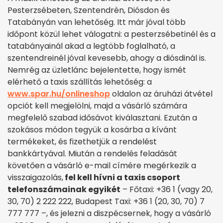
Pesterzsébeten, Szentendrén, Diósdon és
Tatabányán van lehetőség. Itt már jóval több
időpont közül lehet válogatni: a pesterzsébetinél és a
tatabányainál akad a legtöbb foglalható, a
szentendreinél jóval kevesebb, ahogy a diósdinál is.
Nemrég az üzletlánc bejelentette, hogy ismét
elérhető a taxis szállítás lehetőség: a
www.spar.hu/onlineshop
oldalon az áruházi átvétel
opciót kell megjelölni, majd a vásárló számára
megfelelő szabad idősávot kiválasztani. Ezután a
szokásos módon tegyük a kosárba a kívánt
termékeket, és fizethetjük a rendelést
bankkártyával. Miután a rendelés feladását
követően a vásárló e-mail címére megérkezik a
visszaigazolás,
fel kell hívni a taxis csoport
telefonszámainak egyikét
– Főtaxi: +36 1 (vagy 20,
30, 70) 2 222 222, Budapest Taxi: +36 1 (20, 30, 70) 7
777 777 –, és jelezni a diszpécsernek, hogy a vásárló