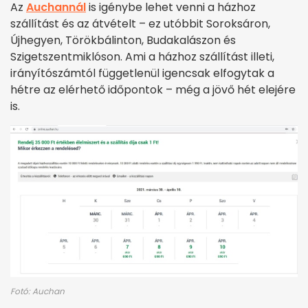
Az
Auchannál
is igénybe lehet venni a házhoz
szállítást és az átvételt – ez utóbbit Soroksáron,
Újhegyen, Törökbálinton, Budakalászon és
Szigetszentmiklóson. Ami a házhoz szállítást illeti,
irányítószámtól függetlenül igencsak elfogytak a
hétre az elérhető időpontok – még a jövő hét elejére
is.
Fotó: Auchan