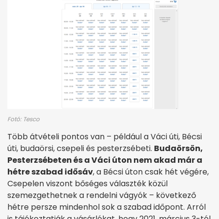
Fotó: Tesco
Több átvételi pontos van – például a Váci úti, Bécsi
úti, budaörsi, csepeli és pesterzsébeti.
Budaörsön,
Pesterzsébeten és a Váci úton nem akad már a
hétre szabad idősáv
, a Bécsi úton csak hét végére,
Csepelen viszont bőséges választék közül
szemezgethetnek a rendelni vágyók – következő
hétre persze mindenhol sok a szabad időpont. Arról
is tájékoztatják a vásárlókat, hogy 2021. március 3-tól