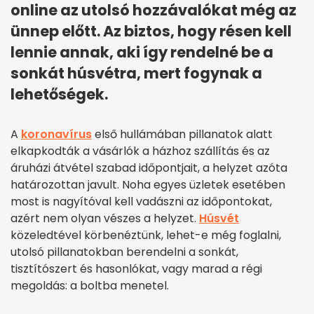
online az utolsó hozzávalókat még az
ünnep előtt. Az biztos, hogy résen kell
lennie annak, aki így rendelné be a
sonkát húsvétra, mert fogynak a
lehetőségek.
A
koronavírus
első hullámában pillanatok alatt
elkapkodták a vásárlók a házhoz szállítás és az
áruházi átvétel szabad időpontjait, a helyzet azóta
határozottan javult. Noha egyes üzletek esetében
most is nagyítóval kell vadászni az időpontokat,
azért nem olyan vészes a helyzet.
Húsvét
közeledtével körbenéztünk, lehet-e még foglalni,
utolsó pillanatokban berendelni a sonkát,
tisztítószert és hasonlókat, vagy marad a régi
megoldás: a boltba menetel.