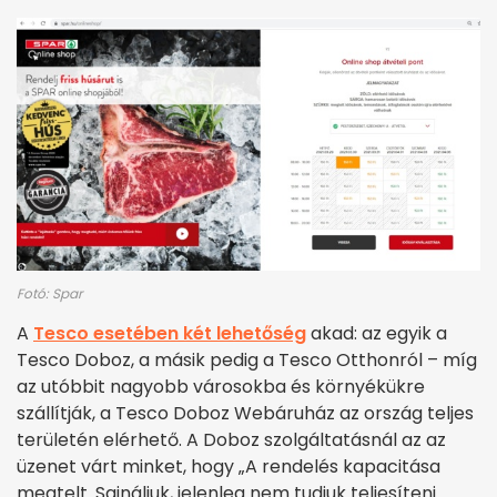
Fotó: Spar
A
Tesco esetében két lehetőség
akad: az egyik a
Tesco Doboz, a másik pedig a Tesco Otthonról – míg
az utóbbit nagyobb városokba és környékükre
szállítják, a Tesco Doboz Webáruház az ország teljes
területén elérhető. A Doboz szolgáltatásnál az az
üzenet várt minket, hogy „A rendelés kapacitása
megtelt. Sajnáljuk, jelenleg nem tudjuk teljesíteni