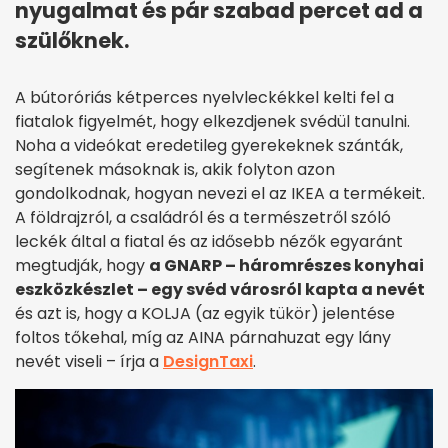
nyugalmat és pár szabad percet ad a
szülőknek.
A bútoróriás kétperces nyelvleckékkel kelti fel a
fiatalok figyelmét, hogy elkezdjenek svédül tanulni.
Noha a videókat eredetileg gyerekeknek szánták,
segítenek másoknak is, akik folyton azon
gondolkodnak, hogyan nevezi el az IKEA a termékeit.
A földrajzról, a családról és a természetről szóló
leckék által a fiatal és az idősebb nézők egyaránt
megtudják, hogy
a GNARP – háromrészes konyhai
eszközkészlet – egy svéd városról kapta a nevét
és azt is, hogy a KOLJA (az egyik tükör) jelentése
foltos tőkehal, míg az AINA párnahuzat egy lány
nevét viseli – írja a
DesignTaxi
.