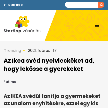
Startlap
Trending
2021. február 17.
Az Ikea svéd nyelvleckéket ad,
hogy lekösse a gyerekeket
Fatima
Az IKEA svédül tanítja a gyermekeket
az unalom enyhítésére, ezzel egy kis