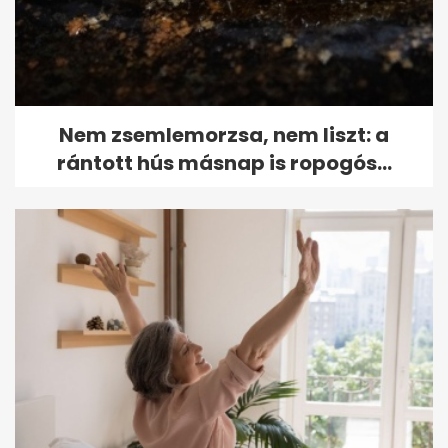
Nem zsemlemorzsa, nem liszt: a
rántott hús másnap is ropogós...