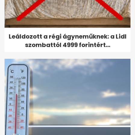
Leáldozott a régi ágyneműknek: a Lidl
szombattól 4999 forintért...