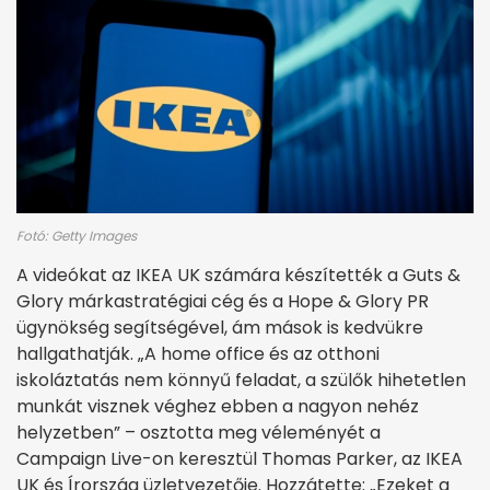
Fotó: Getty Images
A videókat az IKEA UK számára készítették a Guts &
Glory márkastratégiai cég és a Hope & Glory PR
ügynökség segítségével, ám mások is kedvükre
hallgathatják. „A home office és az otthoni
iskoláztatás nem könnyű feladat, a szülők hihetetlen
munkát visznek véghez ebben a nagyon nehéz
helyzetben” – osztotta meg véleményét a
Campaign Live-on keresztül Thomas Parker, az IKEA
UK és Írország üzletvezetője. Hozzátette: „Ezeket a