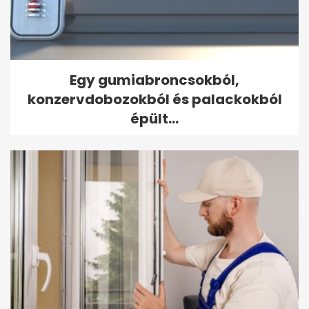
Egy gumiabroncsokból,
konzervdobozokból és palackokból
épült...