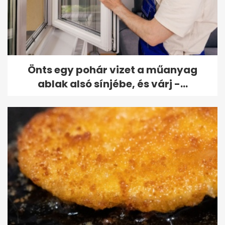
Önts egy pohár vizet a műanyag
ablak alsó sínjébe, és várj -...