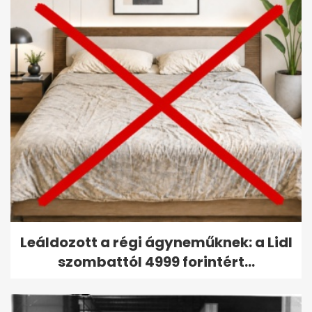
Leáldozott a régi ágyneműknek: a Lidl
szombattól 4999 forintért...