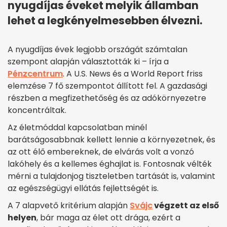
nyugdíjas éveket melyik államban
lehet a legkényelmesebben élvezni.
A nyugdíjas évek legjobb országát számtalan
szempont alapján választották ki – írja a
Pénzcentrum
. A U.S. News és a World Report friss
elemzése 7 fő szempontot állított fel. A gazdasági
részben a megfizethetőség és az adókörnyezetre
koncentráltak.
Az életmóddal kapcsolatban minél
barátságosabbnak kellett lennie a környezetnek, és
az ott élő embereknek, de elvárás volt a vonzó
lakóhely és a kellemes éghajlat is. Fontosnak vélték
mérni a tulajdonjog tiszteletben tartását is, valamint
az egészségügyi ellátás fejlettségét is.
A 7 alapvető kritérium alapján
Svájc
végzett az első
helyen
, bár maga az élet ott drága, ezért a