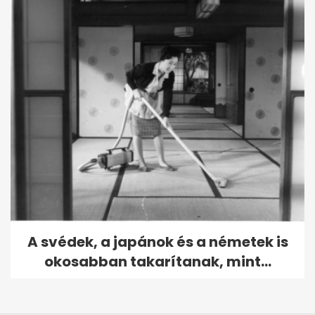
A svédek, a japánok és a németek is
okosabban takarítanak, mint...