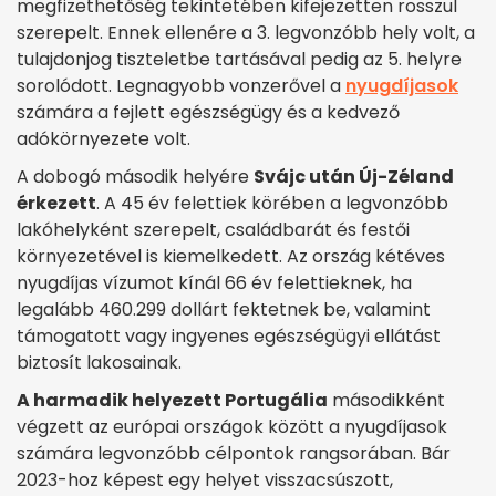
megfizethetőség tekintetében kifejezetten rosszul
szerepelt. Ennek ellenére a 3. legvonzóbb hely volt, a
tulajdonjog tiszteletbe tartásával pedig az 5. helyre
sorolódott. Legnagyobb vonzerővel a
nyugdíjasok
számára a fejlett egészségügy és a kedvező
adókörnyezete volt.
A dobogó második helyére
Svájc után Új-Zéland
érkezett
. A 45 év felettiek körében a legvonzóbb
lakóhelyként szerepelt, családbarát és festői
környezetével is kiemelkedett. Az ország kétéves
nyugdíjas vízumot kínál 66 év felettieknek, ha
legalább 460.299 dollárt fektetnek be, valamint
támogatott vagy ingyenes egészségügyi ellátást
biztosít lakosainak.
A harmadik helyezett Portugália
másodikként
végzett az európai országok között a nyugdíjasok
számára legvonzóbb célpontok rangsorában. Bár
2023-hoz képest egy helyet visszacsúszott,