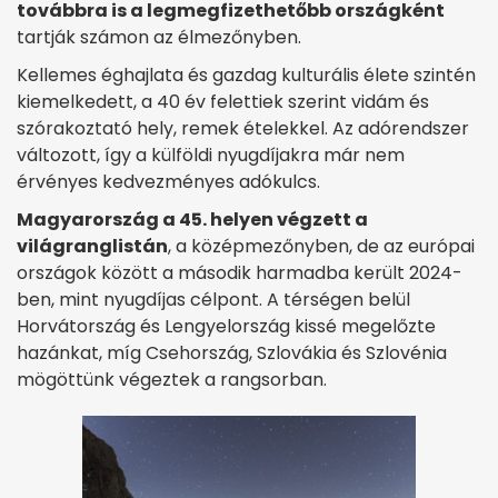
továbbra is a legmegfizethetőbb országként
tartják számon az élmezőnyben.
Kellemes éghajlata és gazdag kulturális élete szintén
kiemelkedett, a 40 év felettiek szerint vidám és
szórakoztató hely, remek ételekkel. Az adórendszer
változott, így a külföldi nyugdíjakra már nem
érvényes kedvezményes adókulcs.
Magyarország a 45. helyen végzett a
világranglistán
, a középmezőnyben, de az európai
országok között a második harmadba került 2024-
ben, mint nyugdíjas célpont. A térségen belül
Horvátország és Lengyelország kissé megelőzte
hazánkat, míg Csehország, Szlovákia és Szlovénia
mögöttünk végeztek a rangsorban.