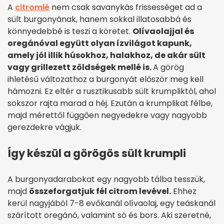
A
citromlé
nem csak savanykás frissességet ad a
sült burgonyának, hanem sokkal illatosabbá és
könnyedebbé is teszi a köretet.
Olívaolajjal és
oregánóval együtt olyan ízvilágot kapunk,
amely jól illik húsokhoz, halakhoz, de akár sült
vagy grillezett zöldségek mellé is.
A görög
ihletésű változathoz a burgonyát először meg kell
hámozni. Ez eltér a rusztikusabb sült krumpliktól, ahol
sokszor rajta marad a héj. Ezután a krumplikat félbe,
majd mérettől függően negyedekre vagy nagyobb
gerezdekre vágjuk.
Így készül a görögös sült krumpli
A burgonyadarabokat egy nagyobb tálba tesszük,
majd
összeforgatjuk fél citrom levével.
Ehhez
kerül nagyjából 7-8 evőkanál olívaolaj, egy teáskanál
szárított oregánó, valamint só és bors. Aki szeretné,