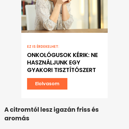
EZ IS ÉRDEKELHET:
ONKOLÓGUSOK KÉRIK: NE
HASZNÁLJUNK EGY
GYAKORI TISZTÍTÓSZERT
Elolvasom
A citromtól lesz igazán friss és
aromás