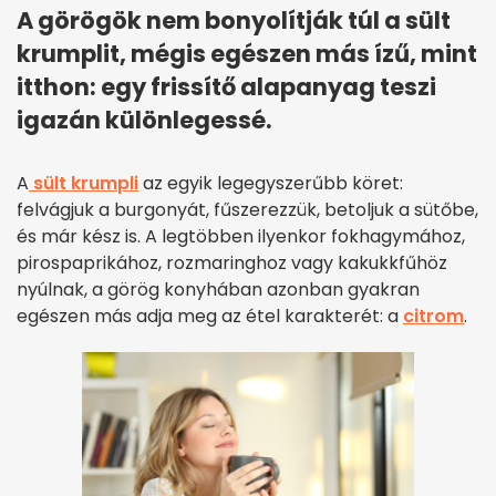
A görögök nem bonyolítják túl a sült
krumplit, mégis egészen más ízű, mint
itthon: egy frissítő alapanyag teszi
igazán különlegessé.
A
sült krumpli
az egyik legegyszerűbb köret:
felvágjuk a burgonyát, fűszerezzük, betoljuk a sütőbe,
és már kész is. A legtöbben ilyenkor fokhagymához,
pirospaprikához, rozmaringhoz vagy kakukkfűhöz
nyúlnak, a görög konyhában azonban gyakran
egészen más adja meg az étel karakterét: a
citrom
.