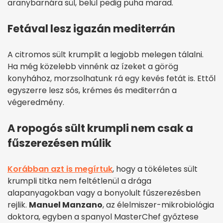
aranybarnára sül, belül pedig puha marad.
Fetával lesz igazán mediterrán
A citromos sült krumplit a legjobb melegen tálalni.
Ha még közelebb vinnénk az ízeket a görög
konyhához, morzsolhatunk rá egy kevés fetát is. Ettől
egyszerre lesz sós, krémes és mediterrán a
végeredmény.
A ropogós sült krumpli nem csak a
fűszerezésen múlik
Korábban azt is megírtuk
, hogy a tökéletes sült
krumpli titka nem feltétlenül a drága
alapanyagokban vagy a bonyolult fűszerezésben
rejlik.
Manuel Manzano
, az élelmiszer-mikrobiológia
doktora, egyben a spanyol MasterChef győztese