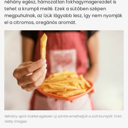
néhány egész, hámozatlan fokhagymagerezdet is
tehet a krumpli mellé. Ezek a sütőben szépen
megpuhulnak, az ízük lágyabb lesz, így nem nyomják
el a citromos, oregánós aromát.
Néhány apró trükkel egészen új szintre emelhetjük a sült krumplit. Fotó:
Getty Images