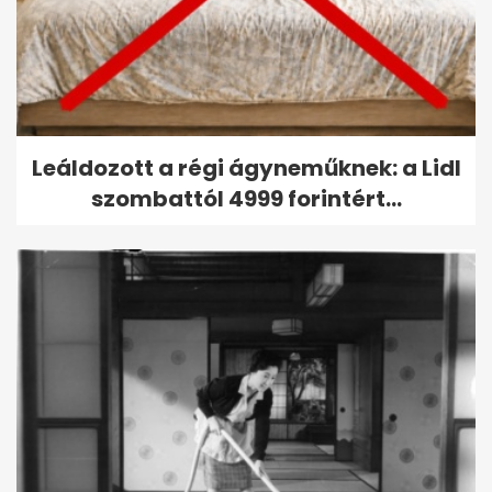
Leáldozott a régi ágyneműknek: a Lidl
szombattól 4999 forintért...