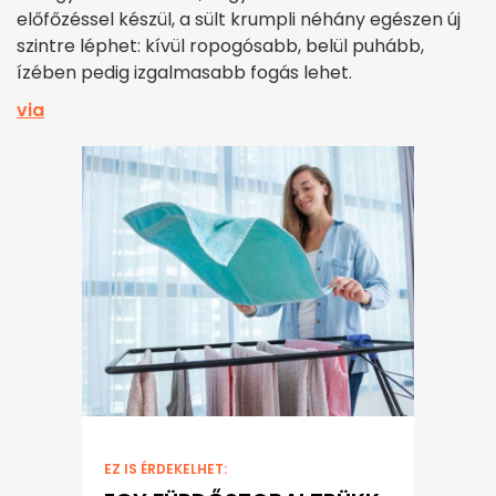
előfőzéssel készül, a sült krumpli néhány egészen új
szintre léphet: kívül ropogósabb, belül puhább,
ízében pedig izgalmasabb fogás lehet.
via
EZ IS ÉRDEKELHET: