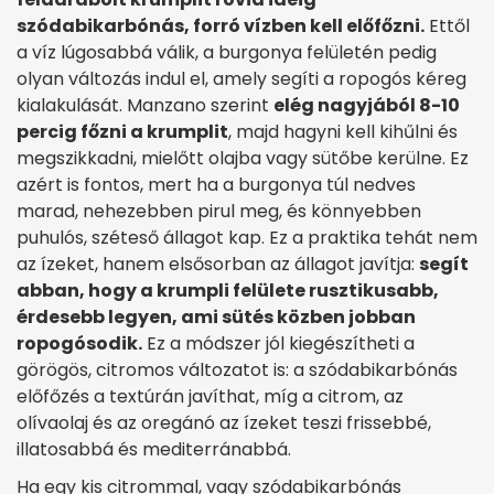
szódabikarbónás, forró vízben kell előfőzni.
Ettől
a víz lúgosabbá válik, a burgonya felületén pedig
olyan változás indul el, amely segíti a ropogós kéreg
kialakulását. Manzano szerint
elég nagyjából 8-10
percig főzni a krumplit
, majd hagyni kell kihűlni és
megszikkadni, mielőtt olajba vagy sütőbe kerülne. Ez
azért is fontos, mert ha a burgonya túl nedves
marad, nehezebben pirul meg, és könnyebben
puhulós, széteső állagot kap. Ez a praktika tehát nem
az ízeket, hanem elsősorban az állagot javítja:
segít
abban, hogy a krumpli felülete rusztikusabb,
érdesebb legyen, ami sütés közben jobban
ropogósodik.
Ez a módszer jól kiegészítheti a
görögös, citromos változatot is: a szódabikarbónás
előfőzés a textúrán javíthat, míg a citrom, az
olívaolaj és az oregánó az ízeket teszi frissebbé,
illatosabbá és mediterránabbá.
Ha egy kis citrommal, vagy szódabikarbónás