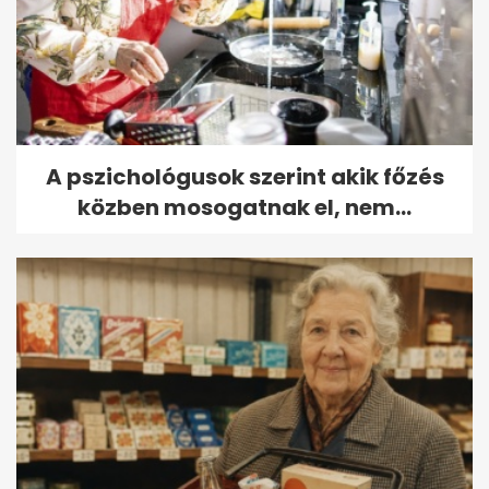
A pszichológusok szerint akik főzés
közben mosogatnak el, nem...