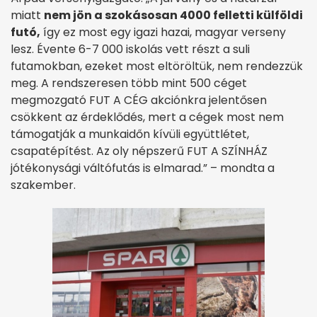
miatt
nem jön a szokásosan 4000 felletti külföldi
futó,
így ez most egy igazi hazai, magyar verseny
lesz. Évente 6-7 000 iskolás vett részt a suli
futamokban, ezeket most eltöröltük, nem rendezzük
meg. A rendszeresen több mint 500 céget
megmozgató FUT A CÉG akciónkra jelentősen
csökkent az érdeklődés, mert a cégek most nem
támogatják a munkaidőn kívüli együttlétet,
csapatépítést. Az oly népszerű FUT A SZÍNHÁZ
jótékonysági váltófutás is elmarad.” – mondta a
szakember.