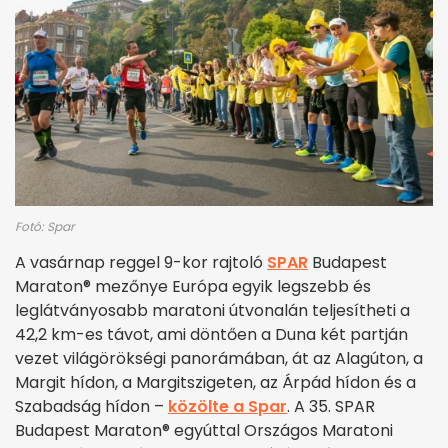
Fotó: Spar
A vasárnap reggel 9-kor rajtoló
SPAR
Budapest
Maraton® mezőnye Európa egyik legszebb és
leglátványosabb maratoni útvonalán teljesítheti a
42,2 km-es távot, ami döntően a Duna két partján
vezet világörökségi panorámában, át az Alagúton, a
Margit hídon, a Margitszigeten, az Árpád hídon és a
Szabadság hídon –
közölte a Spar
. A 35. SPAR
Budapest Maraton® egyúttal Országos Maratoni