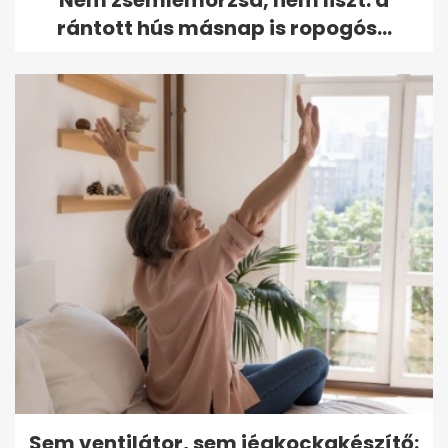
rántott hús másnap is ropogós...
Sem ventilátor, sem jégkockakészítő: