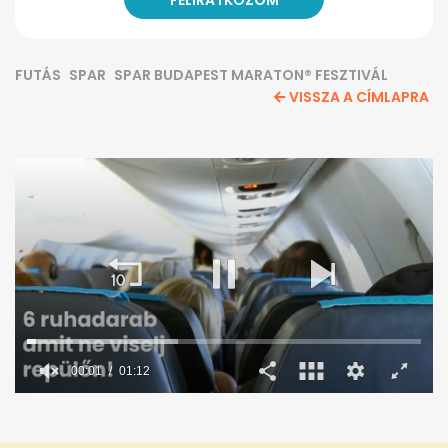
FUTÁS
SPAR
SPAR BUDAPEST MARATON® FESZTIVÁL
VISSZA A CÍMLAPRA
0
seconds
of
1