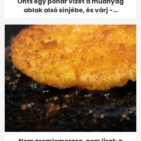
Önts egy pohár vizet a műanyag
ablak alsó sínjébe, és várj -...
Nem zsemlemorzsa, nem liszt: a