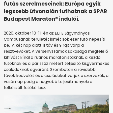
futás szerelmeseinek: Európa egyik
legszebb útvonalán futhatnak a SPAR
Budapest Maraton® indulói.
2020. október 10-11-én az ELTE Lágymányosi
Campusának területét ismét sok ezer futó népesíti
be. A két nap alatt 11 táv és 9 rajt várja a
résztvevőket. A versenyszámok sokasága megfelelő
kihívást kínál a rutinos maratonistáknak, a kezdő
futóknak és a pár száz métert teljesítő kisgyermekes
családoknak egyaránt. Szombaton a rövidebb
távok kedvelőit és a családokat várják a szervezők, a
vasárnap pedig a nagyobb teljesítményekre
felkészült futóké lesz.