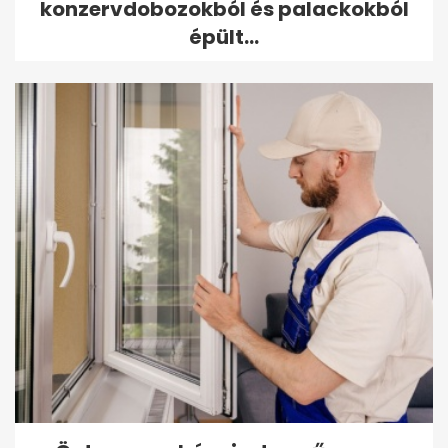
konzervdobozokból és palackokból
épült...