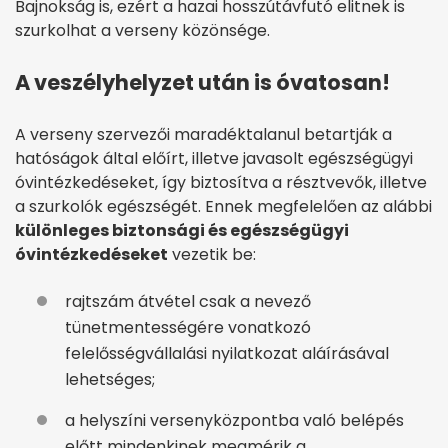
Bajnokság is, ezért a hazai hosszútávfutó elitnek is
szurkolhat a verseny közönsége.
A veszélyhelyzet után is óvatosan!
A verseny szervezői maradéktalanul betartják a
hatóságok által előírt, illetve javasolt egészségügyi
óvintézkedéseket, így biztosítva a résztvevők, illetve
a szurkolók egészségét. Ennek megfelelően az alábbi
különleges biztonsági és egészségügyi
óvintézkedéseket
vezetik be:
rajtszám átvétel csak a nevező
tünetmentességére vonatkozó
felelősségvállalási nyilatkozat aláírásával
lehetséges;
a helyszíni versenyközpontba való belépés
előtt mindenkinek megmérik a