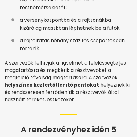
testhőmérsékletét;
a versenyközpontba és a rajtzónákba
kizárólag maszkban léphetnek be a futók;
a rajtoltatás néhány száz fős csoportokban
történik.
A szervezők felhívják a figyelmet a felelősségteljes
magatartásra és megkérik a résztvevőket a
megfelelő távolság megtartására. A szervezők
helyszínen kézfertőtlenítő pontokat
helyeznek ki
és rendszeresen fertőtlenítik a résztvevők által
használt tereket, eszközöket.
A rendezvényhez idén 5