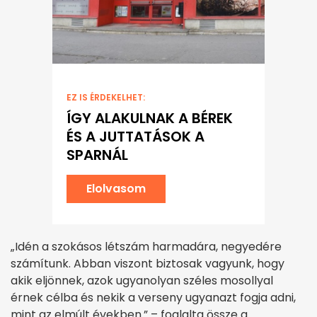
EZ IS ÉRDEKELHET:
ÍGY ALAKULNAK A BÉREK
ÉS A JUTTATÁSOK A
SPARNÁL
Elolvasom
„Idén a szokásos létszám harmadára, negyedére
számítunk. Abban viszont biztosak vagyunk, hogy
akik eljönnek, azok ugyanolyan széles mosollyal
érnek célba és nekik a verseny ugyanazt fogja adni,
mint az elmúlt években.” – foglalta össze a