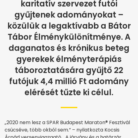
karitatív szervezet futói
gyűjtenek adományokat –
közülük a legaktívabb a Bátor
Tábor Élménykülönítménye. A
daganatos és krónikus beteg
gyerekek élményterápiás
táboroztatására gyűjtő 22
futójuk 4,4 millió Ft adomány
elérését tűzte ki célul.
„2020 nem lesz a SPAR Budapest Maraton® Fesztivál
csúcséve, több okból sem.” – nyilatkozta Kocsis
Árpád versenyigazgató. „A járvány és a határzár