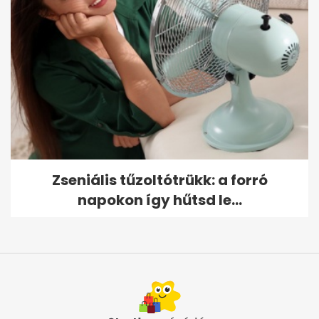
Zseniális tűzoltótrükk: a forró
napokon így hűtsd le...