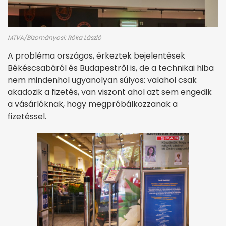
MTVA/Bizományosi: Róka László
A probléma országos, érkeztek bejelentések
Békéscsabáról és Budapestről is, de a technikai hiba
nem mindenhol ugyanolyan súlyos: valahol csak
akadozik a fizetés, van viszont ahol azt sem engedik
a vásárlóknak, hogy megpróbálkozzanak a
fizetéssel.