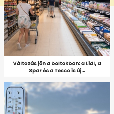
Változás jön a boltokban: a Lidl, a
Spar és a Tesco is új...