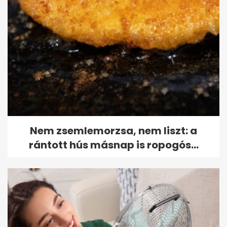
Nem zsemlemorzsa, nem liszt: a
rántott hús másnap is ropogós...