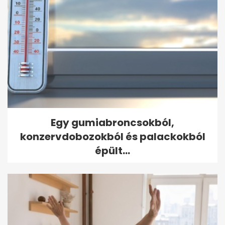
Egy gumiabroncsokból,
konzervdobozokból és palackokból
épült...