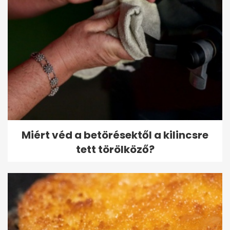
Miért véd a betörésektől a kilincsre
tett törölköző?