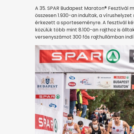
A 35. SPAR Budapest Maraton® Fesztivál m
összesen 1.930-an indultak, a vírushelyzet
érkezett a sporteseményre. A fesztivál ké
közülük több mint 8.100-an rajthoz is állt
versenyszámot 300 fős rajthullámban indí