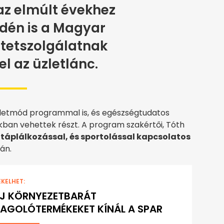
 az elmúlt évekhez
dén is a Magyar
etetszolgálatnak
el az üzletlánc.
letmód programmal is, és egészségtudatos
kban vehettek részt. A program szakértői, Tóth
táplálkozással, és sportolással kapcsolatos
án.
EKELHET:
J KÖRNYEZETBARÁT
GOLÓTERMÉKEKET KÍNÁL A SPAR