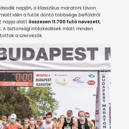
ásodik napján, a klasszikus maratoni távon
 miatt idén a futók döntő többsége belföldről
t napja alatt
összesen 11.700 futó nevezett
,
ak. A biztonsági intézkedések miatt minden
tottak a szervezők.