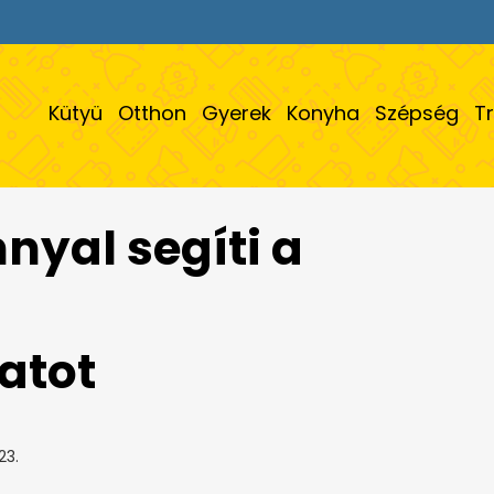
Kütyü
Otthon
Gyerek
Konyha
Szépség
T
yal segíti a
atot
23.