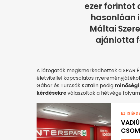
ezer forintot
hasonlóan i
Máltai Szer
ajánlotta f
A látogatók megismerkedhettek a SPAR É
életvitellel kapcsolatos nyereményjátéko
Gábor és Turcsák Katalin pedig
minőségi 
kérdésekre
válaszoltak a hétvége folyam
EZ IS ÉRD
VADIÚ
CSOMA