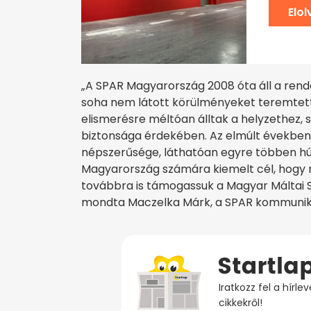
Elo
„A SPAR Magyarország 2008 óta áll a rend
soha nem látott körülményeket teremtett 
elismerésre méltóan álltak a helyzethez,
biztonsága érdekében. Az elmúlt években 
népszerűsége, láthatóan egyre többen húz
Magyarország számára kiemelt cél, hogy n
továbbra is támogassuk a Magyar Máltai S
mondta Maczelka Márk, a SPAR kommuniká
Iratkozz fel a hírl
cikkekről!