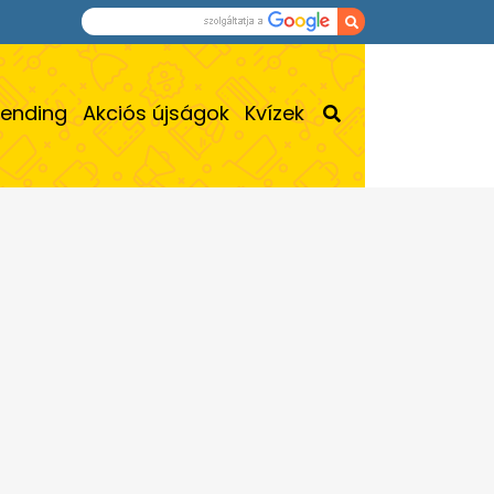
rending
Akciós újságok
Kvízek