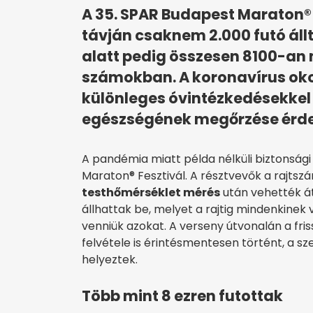
A 35. SPAR Budapest Maraton® 
távján csaknem 2.000 futó állt
alatt pedig összesen 8100-an 
számokban. A koronavírus oko
különleges óvintézkedésekkel 
egészségének megőrzése érd
A pandémia miatt példa nélküli biztonsági
Maraton® Fesztivál. A résztvevők a rajtszá
testhőmérséklet mérés
után vehették á
állhattak be, melyet a rajtig mindenkinek vi
venniük azokat. A verseny útvonalán a fris
felvétele is érintésmentesen történt, a s
helyeztek.
Több mint 8 ezren futottak