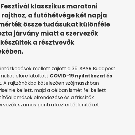
Fesztivál klasszikus maratoni
 rajthoz, a futóhétvége két napja
mérték össze tudásukat különféle
zta járvány miatt a szervezők
készültek a résztvevők
ekében.
 intézkedések mellett zajlott a 35. SPAR Budapest
mukat előre kitöltött
COVID-19 nyilatkozat és
t. A rajtzónákba kötelezően szájmaszkban
selnie kellett, majd a célban ismét fel kellett
sítőállomások elrendezése és a frissítők
zervezők számos pontra kézfertőtlenítőket