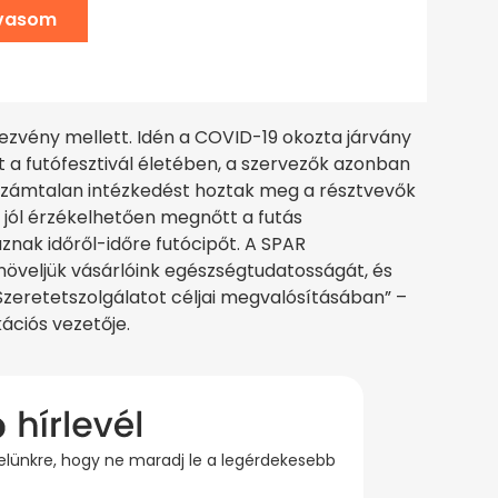
lvasom
ezvény mellett. Idén a COVID-19 okozta járvány
a futófesztivál életében, a szervezők azonban
 számtalan intézkedést hoztak meg a résztvevők
jól érzékelhetően megnőtt a futás
nak időről-időre futócipőt. A SPAR
öveljük vásárlóink egészségtudatosságát, és
zeretetszolgálatot céljai megvalósításában” –
ciós vezetője.
evelünkre, hogy ne maradj le a legérdekesebb