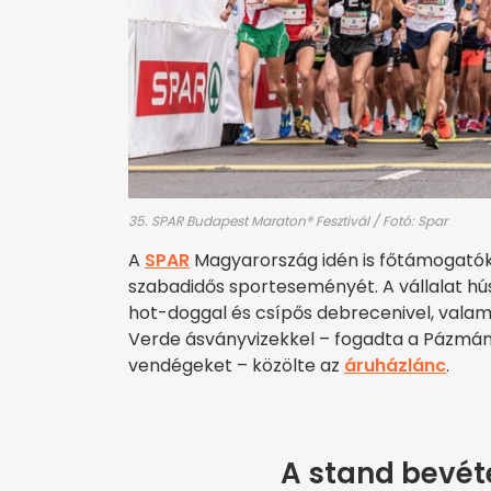
35. SPAR Budapest Maraton® Fesztivál / Fotó: Spar
A
SPAR
Magyarország idén is főtámogatók
szabadidős sporteseményét. A vállalat 
hot-doggal és csípős debrecenivel, valami
Verde ásványvizekkel – fogadta a Pázmány
vendégeket – közölte az
áruházlánc
.
A stand bevéte