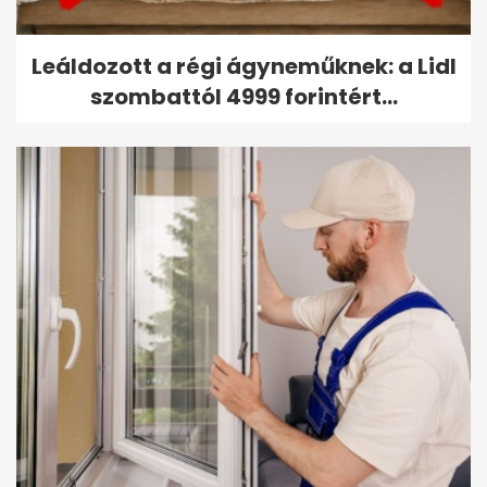
Leáldozott a régi ágyneműknek: a Lidl
szombattól 4999 forintért...