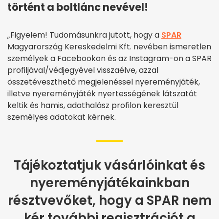
történt a boltlánc nevével!
„Figyelem! Tudomásunkra jutott, hogy a
SPAR
Magyarország Kereskedelmi Kft. nevében ismeretlen
személyek a Facebookon és az Instagram-on a SPAR
profiljával/védjegyével visszaélve, azzal
összetéveszthető megjelenéssel nyereményjáték,
illetve nyereményjáték nyertességének látszatát
keltik és hamis, adathalász profilon keresztül
személyes adatokat kérnek.
Tájékoztatjuk vásárlóinkat és
nyereményjátékainkban
résztvevőket, hogy a SPAR nem
kér további regisztrációt a