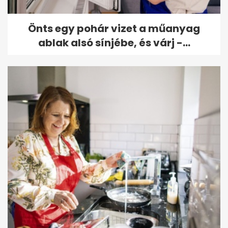
Önts egy pohár vizet a műanyag
ablak alsó sínjébe, és várj -...