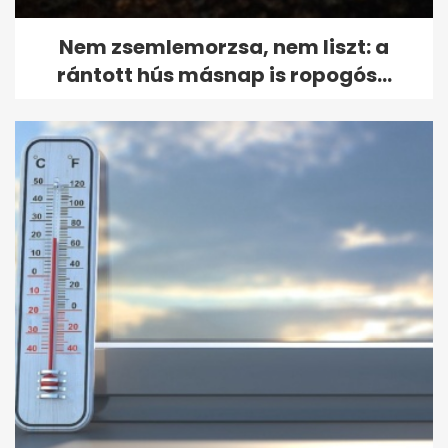
Nem zsemlemorzsa, nem liszt: a
rántott hús másnap is ropogós...