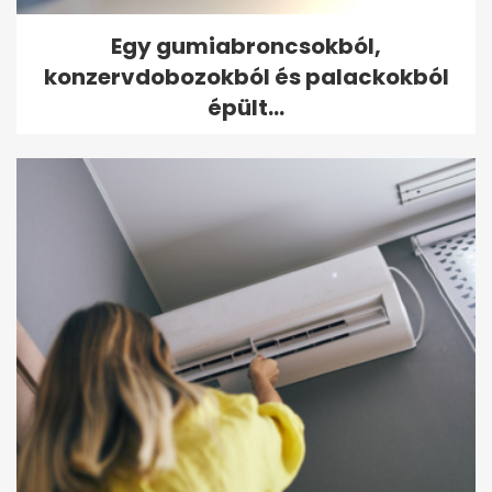
Egy gumiabroncsokból,
konzervdobozokból és palackokból
épült...