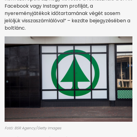
Facebook vagy Instagram profilját, a
nyereményjátékok időtartamának végét sosem
jelöljük visszaszámlálóval” – kezdte bejegyzésében a
boltlánc.
Fotó: BSR Agency/Getty Images