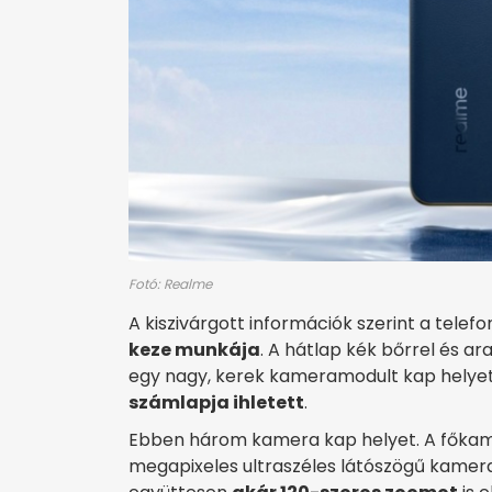
Fotó: Realme
A kiszivárgott információk szerint a telefo
keze munkája
. A hátlap kék bőrrel és ara
egy nagy, kerek kameramodult kap helyet
számlapja ihletett
.
Ebben három kamera kap helyet. A főkame
megapixeles ultraszéles látószögű kamera 