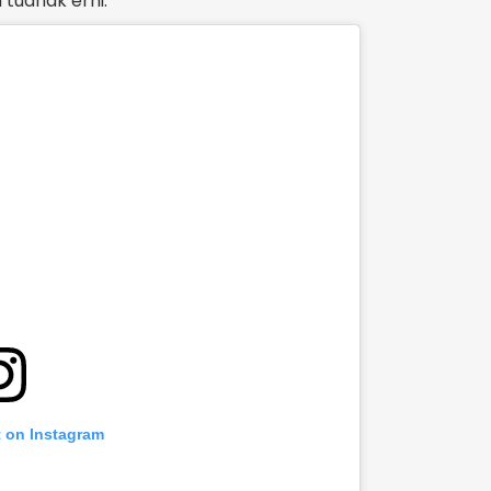
l tudnak érni.
t on Instagram