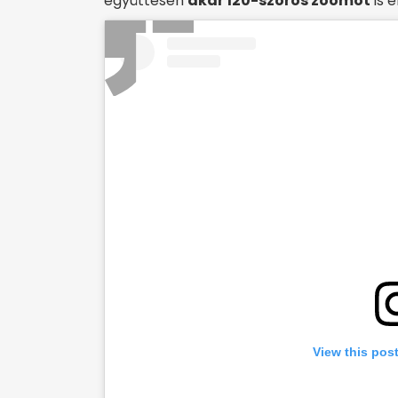
együttesen
akár 120-szoros zoomot
is e
View this pos