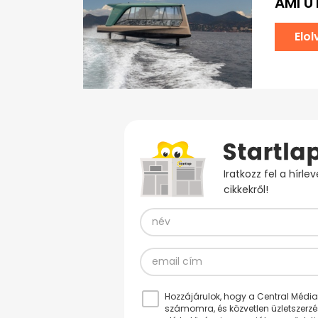
AMI Ú
Elo
Iratkozz fel a hírl
cikkekről!
Hozzájárulok, hogy a Central Médiacs
számomra, és közvetlen üzletszerz