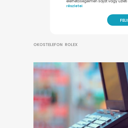
elérhetőségeimen saját vagy üzleti 
részletei
OKOSTELEFON
ROLEX