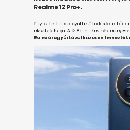
Realme 12 Pro+.
Egy különleges együttműködés keretében
okostelefonja. A 12 Pro+ okostelefon egye
Rolex óragyártóval közösen tervezték