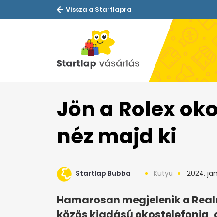
Vissza a Startlapra
Jön a Rolex oko
néz majd ki
Startlap Bubba
Kütyü
2024. jan
Hamarosan megjelenik a Realm
közös kiadású okostelefonja, 