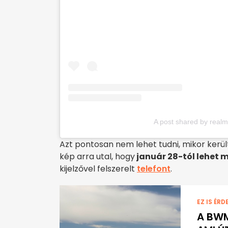
A post shared by realm
Azt pontosan nem lehet tudni, mikor került
kép arra utal, hogy
január 28-tól lehet 
kijelzővel felszerelt
telefont
.
EZ IS ÉRD
A BWM