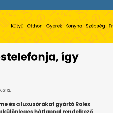
Kütyü
Otthon
Gyerek
Konyha
Szépség
T
stelefonja, így
uár 12.
e és a luxusórákat gyártó Rolex
a különleges hátlappal rendelkező