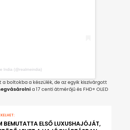
e India (@realmeindia)
 a boltokba a készülék, de az egyik kiszivárgott
megvásárolni
a 17 centi átmérőjű és FHD+ OLED
EKELHET:
 BEMUTATTA ELSŐ LUXUSHAJÓJÁT,