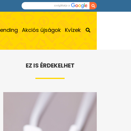
rending
Akciós újságok
Kvízek
EZ IS ÉRDEKELHET