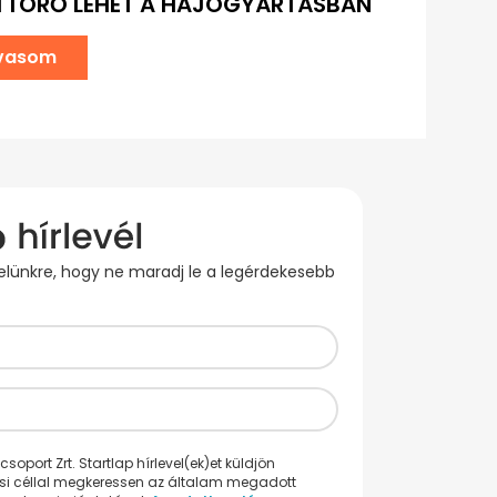
TTÖRŐ LEHET A HAJÓGYÁRTÁSBAN
lvasom
evelünkre, hogy ne maradj le a legérdekesebb
oport Zrt. Startlap hírlevel(ek)et küldjön
ési céllal megkeressen az általam megadott