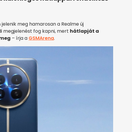
 jelenik meg hamarosan a Realme új
di megjelenést fog kapni, mert
hátlapját a
 meg
– írja a
GSMArena
.