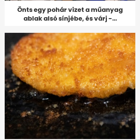
Önts egy pohár vizet a műanyag
ablak alsó sínjébe, és várj -...