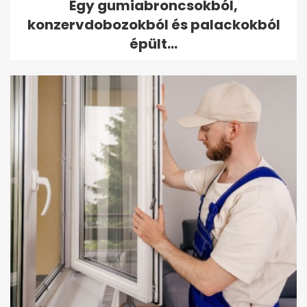
Egy gumiabroncsokból,
konzervdobozokból és palackokból
épült...