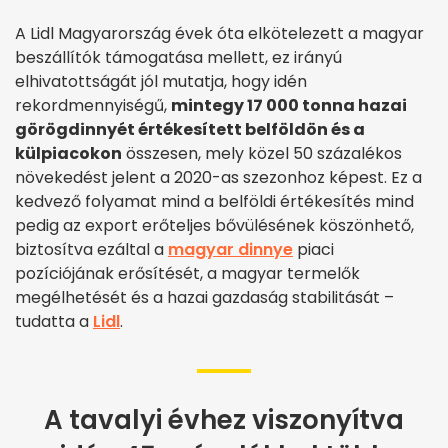
A Lidl Magyarország évek óta elkötelezett a magyar
beszállítók támogatása mellett, ez irányú
elhivatottságát jól mutatja, hogy idén
rekordmennyiségű,
mintegy 17 000 tonna hazai
görögdinnyét értékesített belföldön és a
külpiacokon
összesen, mely közel 50 százalékos
növekedést jelent a 2020-as szezonhoz képest. Ez a
kedvező folyamat mind a belföldi értékesítés mind
pedig az export erőteljes bővülésének köszönhető,
biztosítva ezáltal a
magyar dinnye
piaci
pozíciójának erősítését, a magyar termelők
megélhetését és a hazai gazdaság stabilitását –
tudatta a
Lidl
.
A tavalyi évhez viszonyítva