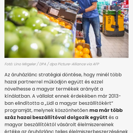
Fotó: Lino Mirgeler / DPA / dpa Picture-Alliance via AFP
Az áruházlánc stratégiai döntése, hogy minél több
hazai partnerrel működjön együtt és ezzel
növelhesse a magyar termékek arányát a
kínálatban. A vállalat ennek érdekében már 2013-
ban elindította a „Lidl a magyar beszállítókért”
programját, melynek köszönhetően
ma már több
száz hazai beszállítóval dolgozik együtt
és a
magyar beszállítóktól vásárolt élelmiszereinek
értéke az áruházlánc teljes élelmiszerbeszerzésének