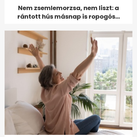
Nem zsemlemorzsa, nem liszt: a
rántott hús másnap is ropogós...