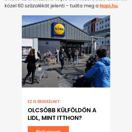
közel 60 százalékát jelenti – tudta meg a
Napi.hu
.
EZ IS ÉRDEKELHET:
OLCSÓBB KÜLFÖLDÖN A
LIDL, MINT ITTHON?
Elolvasom