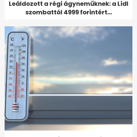
Leáldozott a régi ágyneműknek: a Lidl
szombattól 4999 forintért...