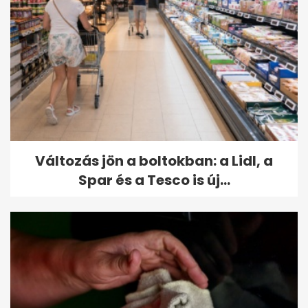
Változás jön a boltokban: a Lidl, a
Spar és a Tesco is új...