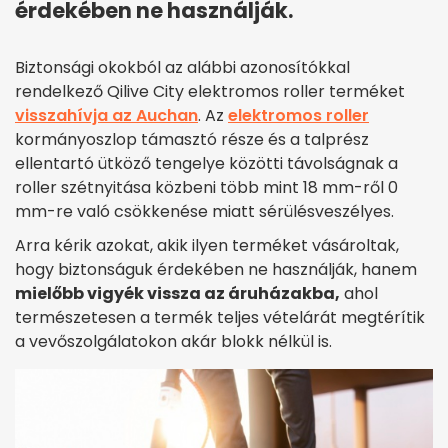
érdekében ne használják.
Biztonsági okokból az alábbi azonosítókkal
rendelkező Qilive City elektromos roller terméket
visszahívja az Auchan
. Az
elektromos roller
kormányoszlop támasztó része és a talprész
ellentartó ütköző tengelye közötti távolságnak a
roller szétnyitása közbeni több mint 18 mm-ről 0
mm-re való csökkenése miatt sérülésveszélyes.
Arra kérik azokat, akik ilyen terméket vásároltak,
hogy biztonságuk érdekében ne használják, hanem
mielőbb vigyék vissza az áruházakba,
ahol
természetesen a termék teljes vételárát megtérítik
a vevőszolgálatokon akár blokk nélkül is.