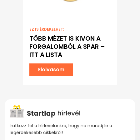
EZ IS ÉRDEKELHET:
TÖBB MÉZET IS KIVON A
FORGALOMBÓL A SPAR –
ITT A LISTA
Elolvasom
Iratkozz fel a hírlevelünkre, hogy ne maradj le a
legérdekesebb cikkekről!