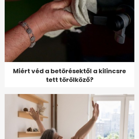
Miért véd a betörésektől a kilincsre
tett törölköző?